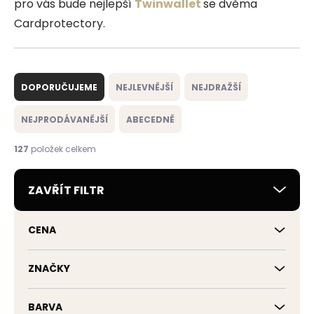
pro vás bude nejlepší
Twinwallet
se dvěma
Cardprotectory.
Ř
a
DOPORUČUJEME
NEJLEVNĚJŠÍ
NEJDRAŽŠÍ
z
e
NEJPRODÁVANĚJŠÍ
ABECEDNĚ
n
í
127
položek celkem
p
r
ZAVŘÍT FILTR
o
d
u
CENA
k
t
ů
ZNAČKY
BARVA