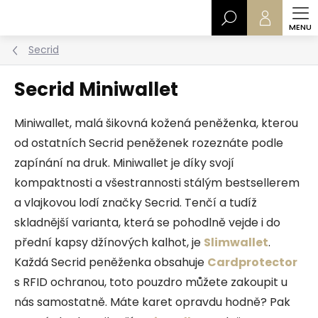
Přejít
Hledat
na
obsah
Secrid
Secrid Miniwallet
Miniwallet, malá šikovná kožená peněženka, kterou
od ostatních Secrid peněženek rozeznáte podle
zapínání na druk. Miniwallet je díky svojí
kompaktnosti a všestrannosti stálým bestsellerem
a vlajkovou lodí značky Secrid. Tenčí a tudíž
skladnější varianta, která se pohodlně vejde i do
přední kapsy džínových kalhot, je
Slimwallet
.
Každá Secrid peněženka obsahuje
Cardprotector
s RFID ochranou, toto pouzdro můžete zakoupit u
nás samostatně. Máte karet opravdu hodně? Pak