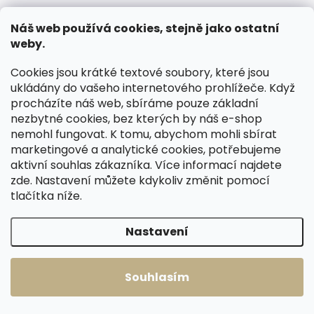
Skladem, odesíláme ihned
Skladem, odesíláme ihned
(1 ks)
(2 ks)
Náš web používá cookies, stejně jako ostatní
Luxusní kožené
Kožená peněženka
weby.
pouzdro na karty
SECRID Miniwallet
SECRID Miniwallet
Zebra Light Grey
Cookies jsou krátké textové soubory, které jsou
Art Bouquet
šedá
2 249 Kč
1 749 Kč
ukládány do vašeho internetového prohlížeče. Když
procházíte náš web, sbíráme pouze základní
Do košíku
Do košíku
nezbytné cookies, bez kterých by náš e-shop
nemohl fungovat. K tomu, abychom mohli sbírat
marketingové a analytické cookies, potřebujeme
aktivní souhlas zákazníka. Více informací najdete
Načíst 60 dalších
zde
. Nastavení můžete kdykoliv změnit pomocí
tlačítka níže.
1
3
O
S
v
t
127
položek celkem
Nastavení
l
r
Nahoru
á
á
d
n
Souhlasím
a
k
c
o
í