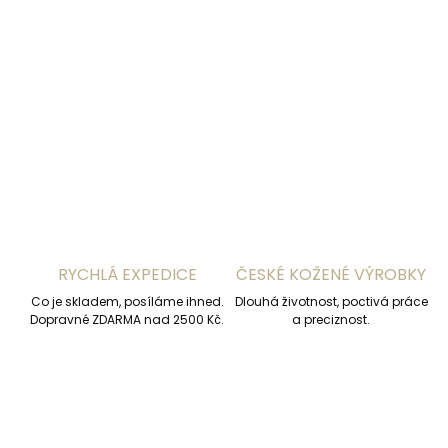
−
+
Přidat do košíku
DETAILNÍ INFORMACE
ZEPTAT SE
HLÍDAT
RYCHLÁ EXPEDICE
ČESKÉ KOŽENÉ VÝROBKY
Co je skladem, posíláme ihned.
Dlouhá životnost, poctivá práce
Dopravné ZDARMA nad 2500 Kč.
a preciznost.