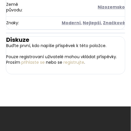
Země
Nizozemsko
původu
:
Znaky
:
Moderní
,
Nejlepší
,
Značkové
Diskuze
Buďte první, kdo napíše příspěvek k této položce.
Pouze registrovaní uživatelé mohou vkládat příspěvky.
Prosím
přihlaste se
nebo se
registrujte
.
Z
á
p
a