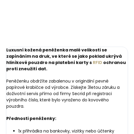
mince
růžová se zlatým
999 Kč
kováním
249 Kč
Do košíku
Do košíku
Luxusní kožená peněženka malé velikosti se
zapínáním na druk, ve které se jako poklad ukrývá
hliníkové pouzdro na platební karty s
RFID
ochranou
proti zneužití dat.
Peněženku obdržíte zabalenou v originální pevné
papírové krabičce od výrobce. Získejte 3letou záruku a
doživotní servis přímo od firmy Secrid při registraci
výrobního čísla, které bylo vyraženo do kovového
pouzdra.
Přednosti peněženky:
1x přihrádka na bankovky, vizitky nebo účtenky