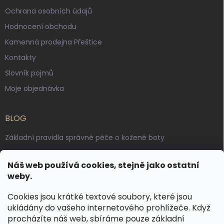
Ochrana osobních údajů
Hodnocení obchodu
Kamenná prodejna Přeštice
Kontakty
Slovník pojmů
Moje objednávka
BLOG
Základní pravidla správné péče o kožené boty
Jak pečovat o voskované, anilinové a olejované usně
Náš web používá cookies, stejně jako ostatní
Výroba českých kožených opasků: vůně pravé kůže, dotek
weby.
řemesla
Cookies jsou krátké textové soubory, které jsou
ukládány do vašeho internetového prohlížeče. Když
KONTAKT
procházíte náš web, sbíráme pouze základní