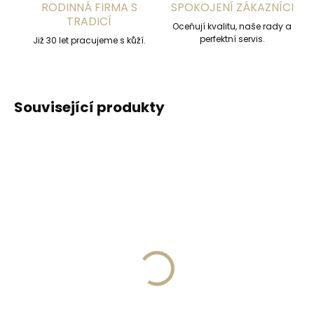
RODINNÁ FIRMA S
SPOKOJENÍ ZÁKAZNÍCI
TRADICÍ
Oceňují kvalitu, naše rady a
perfektní servis.
Již 30 let pracujeme s kůží.
Související produkty
Skladem, odesíláme ihned
(2 ks)
Skladem, odesíláme ihned
(>2 ks)
Dámská kožená
Secrid Coinpocket
klíčenka Orbitkey 2.0
doplňkové pouzdro na
Rose Gold Blush -