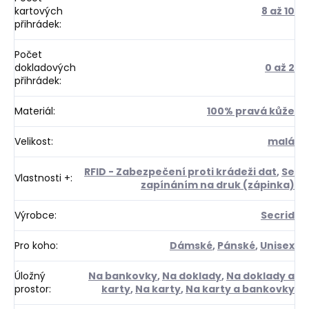
kartových
8 až 10
přihrádek
:
Počet
dokladových
0 až 2
přihrádek
:
Materiál
:
100% pravá kůže
Velikost
:
malá
RFID - Zabezpečení proti krádeži dat
,
Se
Vlastnosti +
:
zapínáním na druk (zápinka)
Výrobce
:
Secrid
Pro koho
:
Dámské
,
Pánské
,
Unisex
Úložný
Na bankovky
,
Na doklady
,
Na doklady a
prostor
:
karty
,
Na karty
,
Na karty a bankovky