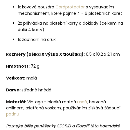
1x kovové pouzdro
Cardprotector
s vysouvacím
mechanismem, které pojme 4 - 6 platebních karet
2x přihrádka na platební karty a doklady (celkem na
další 4 karty)
1x zapínání na druk
Rozměry (délka X výška X tloušťka):
6,5 x 10,2 x 2,1 cm
Hmotnost:
72 g
Velikost:
malá
Barva:
středně hnědá
Materiál:
Vintage - hladká matná
useň
, barvená
anilinem, ošetřená voskem, používáním získává žádoucí
patinu
Poznejte blíže peněženky SECRID a filozofii této holandské