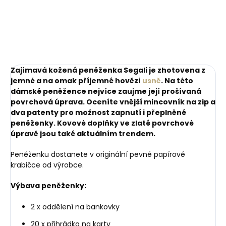
Do košíku
Zajímavá kožená peněženka Segali je zhotovena z
jemné a na omak příjemné hovězí
usně
. Na této
dámské peněžence nejvíce zaujme její prošívaná
povrchová úprava. Oceníte vnější mincovník na zip a
dva patenty pro možnost zapnutí i přeplněné
peněženky. Kovové doplňky ve zlaté povrchové
úpravě jsou také aktuálním trendem.
Peněženku dostanete v originální pevné papírové
krabičce od výrobce.
Výbava peněženky:
2 x oddělení na bankovky
20 x přihrádka na karty