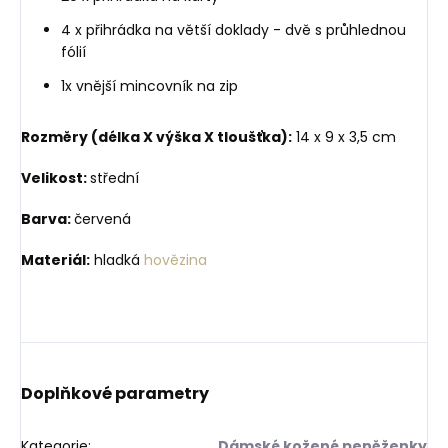
4 x přihrádka na větší doklady - dvě s průhlednou
fólií
1x vnější mincovník na zip
Rozměry (délka X výška X tloušťka):
14 x 9 x 3,5 cm
Velikost:
střední
Barva:
červená
Materiál:
hladká
hovězina
Doplňkové parametry
Kategorie
:
Dámské kožené peněženky