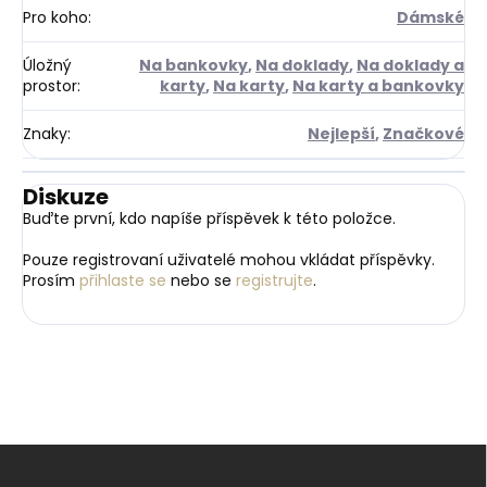
Pro koho
:
Dámské
Úložný
Na bankovky
,
Na doklady
,
Na doklady a
prostor
:
karty
,
Na karty
,
Na karty a bankovky
Znaky
:
Nejlepší
,
Značkové
Diskuze
Buďte první, kdo napíše příspěvek k této položce.
Pouze registrovaní uživatelé mohou vkládat příspěvky.
Prosím
přihlaste se
nebo se
registrujte
.
Z
á