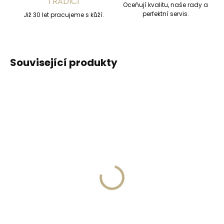
TRADICÍ
Oceňují kvalitu, naše rady a
perfektní servis.
Již 30 let pracujeme s kůží.
Související produkty
DOPORUČUJEME
DOPORUČUJEME
Vyrobíme do 20 dnů
Vyrobíme do 20 dnů
(>2 ks)
(>2 ks)
Gravírování
Gravírování textu na
monogramu na
peněženku
peněženku
329 Kč
269 Kč
Do košíku