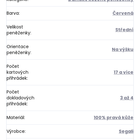
Barva
:
Červená
Velikost
Střední
peněženky
:
Orientace
Na výšku
peněženky
:
Počet
kartových
17 a více
přihrádek
:
Počet
dokladových
3 až 4
přihrádek
:
Materiál
:
100% pravá kůže
Výrobce
:
Segali