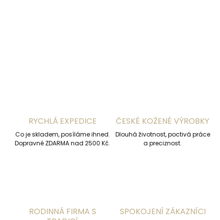
DETAILNÍ INFORMACE
ZEPTAT SE
HLÍDAT
RYCHLÁ EXPEDICE
ČESKÉ KOŽENÉ VÝROBKY
Co je skladem, posíláme ihned.
Dlouhá životnost, poctivá práce
Dopravné ZDARMA nad 2500 Kč.
a preciznost.
RODINNÁ FIRMA S
SPOKOJENÍ ZÁKAZNÍCI