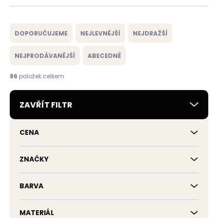
Ř
a
DOPORUČUJEME
NEJLEVNĚJŠÍ
NEJDRAŽŠÍ
z
e
NEJPRODÁVANĚJŠÍ
ABECEDNĚ
n
í
86
položek celkem
p
r
ZAVŘÍT FILTR
o
d
u
CENA
k
t
ů
ZNAČKY
BARVA
MATERIÁL