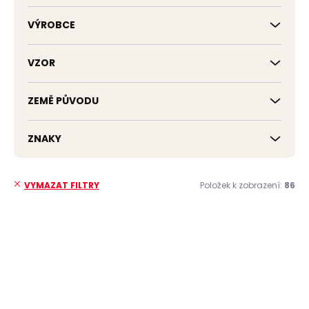
VÝROBCE
VZOR
ZEMĚ PŮVODU
ZNAKY
Položek k zobrazení:
86
VYMAZAT FILTRY
V
ý
p
i
s
p
r