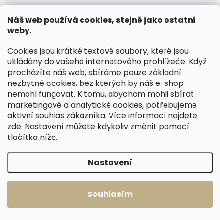
Náš web používá cookies, stejně jako ostatní
weby.
Cookies jsou krátké textové soubory, které jsou
ukládány do vašeho internetového prohlížeče. Když
procházíte náš web, sbíráme pouze základní
nezbytné cookies, bez kterých by náš e-shop
nemohl fungovat. K tomu, abychom mohli sbírat
marketingové a analytické cookies, potřebujeme
Skladem, odesíláme ihned
Skladem, odesíláme ihned
(1 ks)
(1 ks)
aktivní souhlas zákazníka. Více informací najdete
Dámská kožená
Dámská kožená
zde
. Nastavení můžete kdykoliv změnit pomocí
peněženka/penál
peněženka/penál
tlačítka níže.
Lagen Pari červená
Lagen Tara červená
1 420 Kč
1 520 Kč
Nastavení
Do košíku
Do košíku
Souhlasím