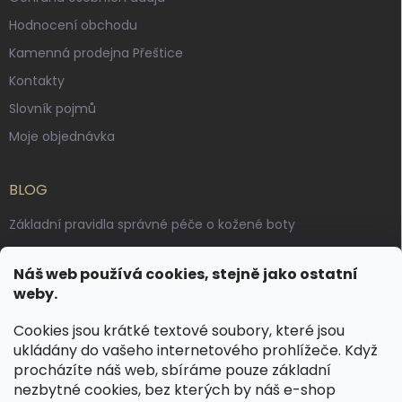
Hodnocení obchodu
Kamenná prodejna Přeštice
Kontakty
Slovník pojmů
Moje objednávka
BLOG
Základní pravidla správné péče o kožené boty
Jak pečovat o voskované, anilinové a olejované usně
Náš web používá cookies, stejně jako ostatní
Výroba českých kožených opasků: vůně pravé kůže, dotek
weby.
řemesla
Cookies jsou krátké textové soubory, které jsou
ukládány do vašeho internetového prohlížeče. Když
KONTAKT
procházíte náš web, sbíráme pouze základní
nezbytné cookies, bez kterých by náš e-shop
dotazy
@
spongr.cz