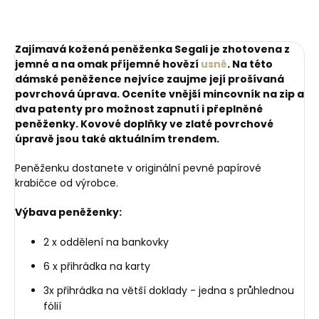
Zajímavá kožená peněženka Segali je zhotovena z
jemné a na omak příjemné hovězí
usně
. Na této
dámské peněžence nejvíce zaujme její prošívaná
povrchová úprava. Oceníte vnější mincovník na zip a
dva patenty pro možnost zapnutí i přeplněné
peněženky. Kovové doplňky ve zlaté povrchové
úpravě jsou také aktuálním trendem.
Peněženku dostanete v originální pevné papírové
krabičce od výrobce.
Výbava peněženky:
2 x oddělení na bankovky
6 x přihrádka na karty
3x přihrádka na větší doklady - jedna s průhlednou
fólií