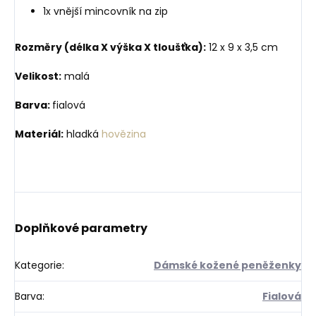
1x vnější mincovník na zip
Rozměry (délka X výška X tloušťka):
12 x 9 x 3,5 cm
Velikost:
malá
Barva:
fialová
Materiál:
hladká
hovězina
Doplňkové parametry
Kategorie
:
Dámské kožené peněženky
Barva
:
Fialová