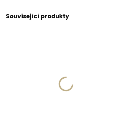
Související produkty
DOPORUČUJEME
DOPORUČUJEME
Vyrobíme do 20 dnů
Vyrobíme do 20 dnů
(>2 ks)
(>2 ks)
Gravírování
Gravírování textu na
monogramu na
peněženku
peněženku
329 Kč
269 Kč
Do košíku
Do košíku