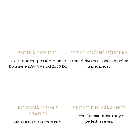
ZEPTAT SE
HLÍDAT
RYCHLÁ EXPEDICE
ČESKÉ KOŽENÉ VÝROBKY
Co je skladem, posíláme ihned.
Dlouhá životnost, poctivá práce
Dopravné ZDARMA nad 2500 Kč.
a preciznost.
RODINNÁ FIRMA S
SPOKOJENÍ ZÁKAZNÍCI
TRADICÍ
Oceňují kvalitu, naše rady a
perfektní servis.
Již 30 let pracujeme s kůží.