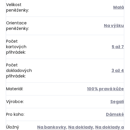
Velikost
Malá
peněženky
:
Orientace
Na výšku
peněženky
:
Počet
kartových
5 až 7
přihrádek
:
Počet
dokladových
3 až 4
přihrádek
:
Materiál
:
100% pravá kůže
Výrobce
:
Segali
Pro koho
:
Dámské
Úložný
Na bankovky
,
Na doklady
,
Na doklady a