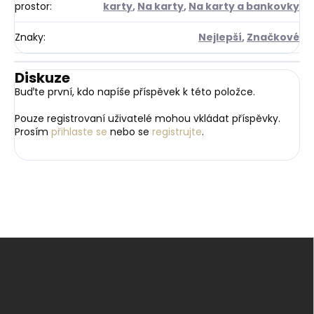
prostor
:
karty
,
Na karty
,
Na karty a bankovky
Znaky
:
Nejlepší
,
Značkové
Diskuze
Buďte první, kdo napíše příspěvek k této položce.
Pouze registrovaní uživatelé mohou vkládat příspěvky.
Prosím
přihlaste se
nebo se
registrujte
.
Z
á
p
a
t