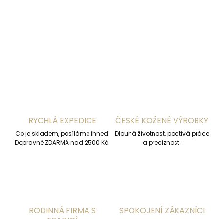
DETAILNÍ INFORMACE
ZEPTAT SE
HLÍDAT
RYCHLÁ EXPEDICE
ČESKÉ KOŽENÉ VÝROBKY
Co je skladem, posíláme ihned.
Dlouhá životnost, poctivá práce
Dopravné ZDARMA nad 2500 Kč.
a preciznost.
RODINNÁ FIRMA S
SPOKOJENÍ ZÁKAZNÍCI