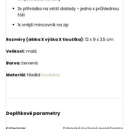
3x přihrádka na větší doklady - jedna s průhlednou
fólií
1x vnější mincovník na zip
Rozměry (délka X výška X tloušťka):
12 x 9 x 3,5 cm
Velikost:
malá
Barva:
červená
Materiál:
hladká
hovězina
Doplňkové parametry
Kategorie
:
Dámské kožené peněženky