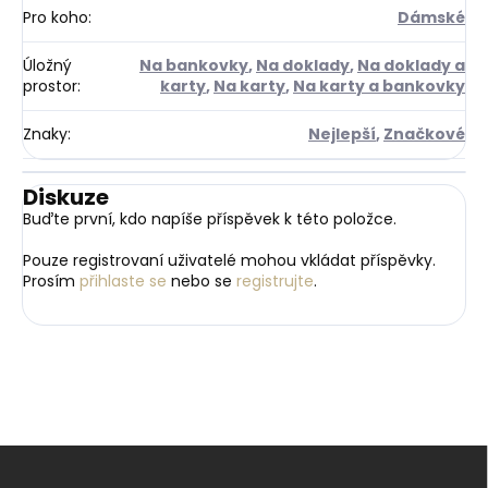
Pro koho
:
Dámské
Úložný
Na bankovky
,
Na doklady
,
Na doklady a
prostor
:
karty
,
Na karty
,
Na karty a bankovky
Znaky
:
Nejlepší
,
Značkové
Diskuze
Buďte první, kdo napíše příspěvek k této položce.
Pouze registrovaní uživatelé mohou vkládat příspěvky.
Prosím
přihlaste se
nebo se
registrujte
.
Z
á