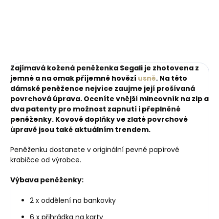
Do košíku
Zajímavá kožená peněženka Segali je zhotovena z
jemné a na omak příjemné hovězí
usně
. Na této
dámské peněžence nejvíce zaujme její prošívaná
povrchová úprava. Oceníte vnější mincovník na zip a
dva patenty pro možnost zapnutí i přeplněné
peněženky. Kovové doplňky ve zlaté povrchové
úpravě jsou také aktuálním trendem.
Peněženku dostanete v originální pevné papírové
krabičce od výrobce.
Výbava peněženky:
2 x oddělení na bankovky
6 x přihrádka na karty