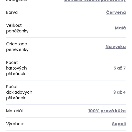
Barva
:
Červená
Velikost
Malá
peněženky
:
Orientace
Na výšku
peněženky
:
Počet
kartových
5 až 7
přihrádek
:
Počet
dokladových
3 až 4
přihrádek
:
Materiál
:
100% pravá kůže
Výrobce
:
Segali