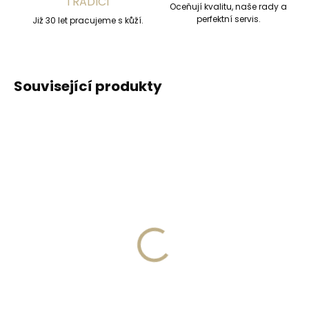
TRADICÍ
Oceňují kvalitu, naše rady a
perfektní servis.
Již 30 let pracujeme s kůží.
Související produkty
DOPORUČUJEME
DOPORUČUJEME
Vyrobíme do 20 dnů
Vyrobíme do 20 dnů
(>2 ks)
(>2 ks)
Gravírování
Gravírování textu na
monogramu na
peněženku
peněženku
329 Kč
269 Kč
Do košíku