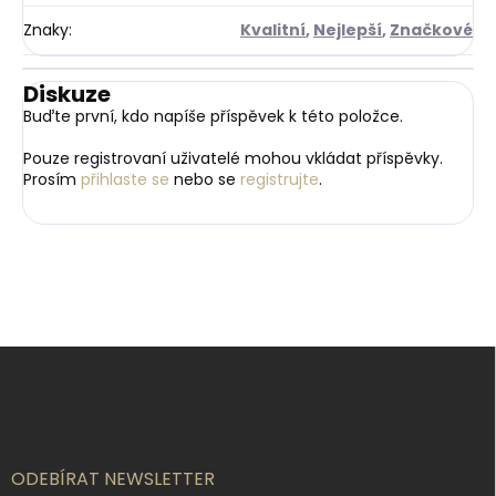
Znaky
:
Kvalitní
,
Nejlepší
,
Značkové
Diskuze
Buďte první, kdo napíše příspěvek k této položce.
Pouze registrovaní uživatelé mohou vkládat příspěvky.
Prosím
přihlaste se
nebo se
registrujte
.
Z
á
p
a
t
í
ODEBÍRAT NEWSLETTER