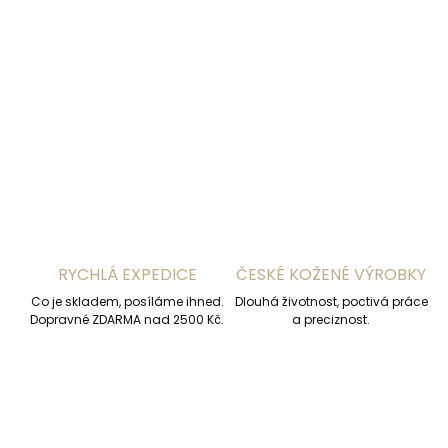
−
+
Přidat do košíku
DETAILNÍ INFORMACE
ZEPTAT SE
HLÍDAT
RYCHLÁ EXPEDICE
ČESKÉ KOŽENÉ VÝROBKY
Co je skladem, posíláme ihned.
Dlouhá životnost, poctivá práce
Dopravné ZDARMA nad 2500 Kč.
a preciznost.