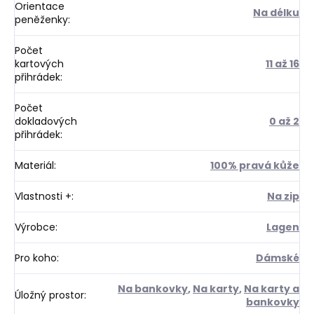
Orientace
Na délku
peněženky
:
Počet
kartových
11 až 16
přihrádek
:
Počet
dokladových
0 až 2
přihrádek
:
Materiál
:
100% pravá kůže
Vlastnosti +
:
Na zip
Výrobce
:
Lagen
Pro koho
:
Dámské
Na bankovky
,
Na karty
,
Na karty a
Úložný prostor
:
bankovky