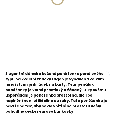
269 Kč
Do košíku
Do košíku
Elegantní dámská kožená peněženka penálového
typu od kvalitní značky Lagen je vybavena velkým
množstvím přihrádek na karty.
Tvar penálu u
peněženky je velmi praktický a žádaný. Díky svému
uspořádání je peněženka prostorná, ale i po
naplnění není příliš silná do ruky.
Tato peněženka je
navržena tak, aby se do vnitřního prostoru vešly
pohodlně české i eurové bankovky.