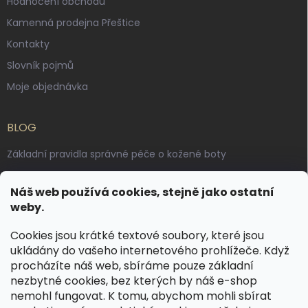
Hodnocení obchodu
Kamenná prodejna Přeštice
Kontakty
Slovník pojmů
Moje objednávka
BLOG
Základní pravidla správné péče o kožené boty
Jak pečovat o voskované, anilinové a olejované usně
Náš web používá cookies, stejně jako ostatní
Výroba českých kožených opasků: vůně pravé kůže, dotek
weby.
řemesla
Cookies jsou krátké textové soubory, které jsou
ukládány do vašeho internetového prohlížeče. Když
KONTAKT
procházíte náš web, sbíráme pouze základní
nezbytné cookies, bez kterých by náš e-shop
dotazy
@
spongr.cz
nemohl fungovat. K tomu, abychom mohli sbírat