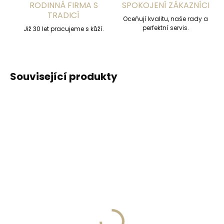
RODINNÁ FIRMA S
SPOKOJENÍ ZÁKAZNÍCI
TRADICÍ
Oceňují kvalitu, naše rady a
perfektní servis.
Již 30 let pracujeme s kůží.
Související produkty
DOPORUČUJEME
DOPORUČUJEME
Vyrobíme do 20 dnů
Vyrobíme do 20 dnů
(>2 ks)
(>2 ks)
Gravírování
Gravírování textu na
monogramu na
peněženku
peněženku
329 Kč