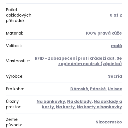
Počet
dokladových
0 až 2
přihrádek
:
Materiál
:
100% pravá kůže
Velikost
:
malá
RFID - Zabezpečení proti krádeži dat
,
Se
Vlastnosti +
:
zapínáním na druk (zápinka)
Výrobce
:
Secrid
Pro koho
:
Dámské
,
Pánské
,
Unisex
Úložný
Na bankovky
,
Na doklady
,
Na doklady a
prostor
:
karty
,
Na karty
,
Na karty a bankovky
Země
Nizozemsko
původu
: