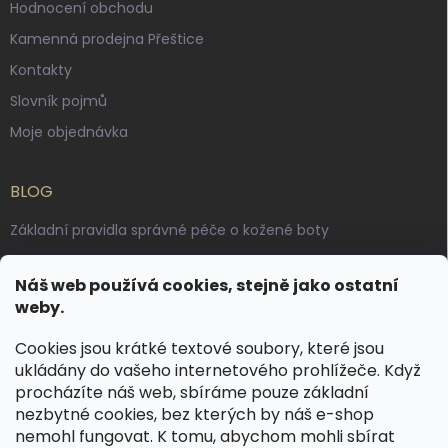
Hodnocení obchodu
Kamenná prodejna Přeštice
Kontakty
Slovník pojmů
Moje objednávka
BLOG
Základní pravidla správné péče o kožené boty
Jak pečovat o voskované, anilinové a olejované usně
Náš web používá cookies, stejně jako ostatní
Výroba českých kožených opasků: vůně pravé kůže, dotek
weby.
řemesla
Cookies jsou krátké textové soubory, které jsou
ukládány do vašeho internetového prohlížeče. Když
KONTAKT
procházíte náš web, sbíráme pouze základní
nezbytné cookies, bez kterých by náš e-shop
dotazy
@
spongr.cz
nemohl fungovat. K tomu, abychom mohli sbírat