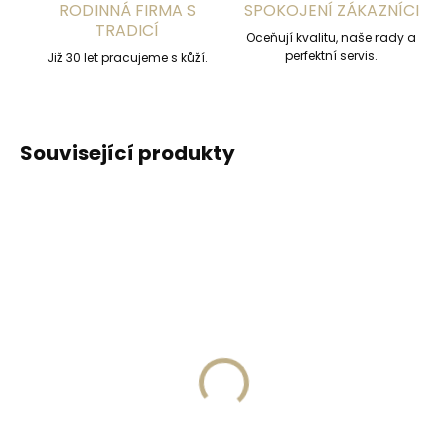
RODINNÁ FIRMA S
SPOKOJENÍ ZÁKAZNÍCI
TRADICÍ
Oceňují kvalitu, naše rady a
perfektní servis.
Již 30 let pracujeme s kůží.
Související produkty
DOPORUČUJEME
ZDARM
Skladem, odesíláme ihned
(1 ks)
Skladem, odesíláme ihned
(>2 ks)
Kovové pouzdro na
Secrid Coinpocket
karty SECRID
doplňkové pouzdro na
Cardprotector Powder