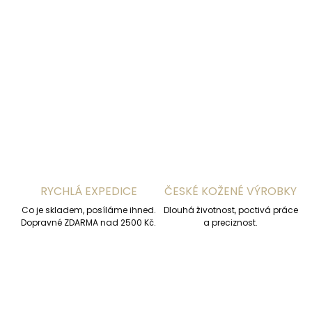
−
+
Přidat do košíku
DETAILNÍ INFORMACE
ZEPTAT SE
HLÍDAT
RYCHLÁ EXPEDICE
ČESKÉ KOŽENÉ VÝROBKY
Co je skladem, posíláme ihned.
Dlouhá životnost, poctivá práce
Dopravné ZDARMA nad 2500 Kč.
a preciznost.