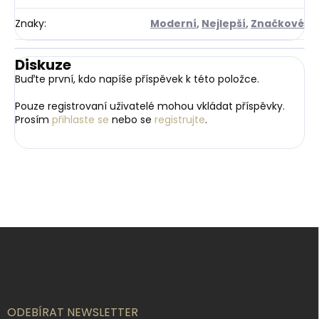
Znaky
:
Moderní
,
Nejlepší
,
Značkové
Diskuze
Buďte první, kdo napíše příspěvek k této položce.
Pouze registrovaní uživatelé mohou vkládat příspěvky.
Prosím
přihlaste se
nebo se
registrujte
.
Z
á
p
a
t
í
ODEBÍRAT NEWSLETTER