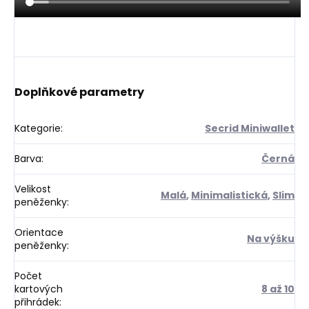
Doplňkové parametry
Kategorie
:
Secrid Miniwallet
Barva
:
Černá
Velikost
Malá
,
Minimalistická
,
Slim
peněženky
:
Orientace
Na výšku
peněženky
:
Počet
kartových
8 až 10
přihrádek
: