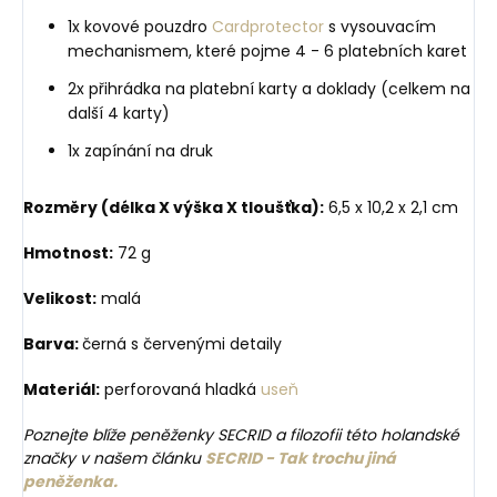
1x kovové pouzdro
Cardprotector
s vysouvacím
mechanismem, které pojme 4 - 6 platebních karet
2x přihrádka na platební karty a doklady (celkem na
další 4 karty)
1x zapínání na druk
Rozměry (délka X výška X tloušťka):
6,5 x 10,2 x 2,1 cm
Hmotnost:
72 g
Velikost:
malá
Barva:
černá s červenými detaily
Materiál:
perforovaná hladká
useň
Poznejte blíže peněženky SECRID a filozofii této holandské
značky v našem článku
SECRID - Tak trochu jiná
peněženka.