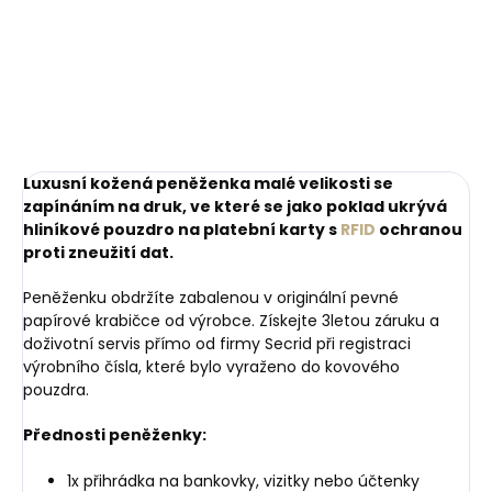
mince
Ochre hořčicové
879 Kč
249 Kč
Do košíku
Do košíku
Luxusní kožená peněženka malé velikosti se
zapínáním na druk, ve které se jako poklad ukrývá
hliníkové pouzdro na platební karty s
RFID
ochranou
proti zneužití dat.
Peněženku obdržíte zabalenou v originální pevné
papírové krabičce od výrobce. Získejte 3letou záruku a
doživotní servis přímo od firmy Secrid při registraci
výrobního čísla, které bylo vyraženo do kovového
pouzdra.
Přednosti peněženky:
1x přihrádka na bankovky, vizitky nebo účtenky