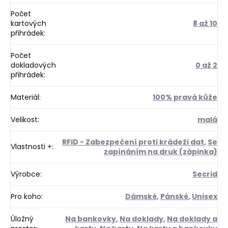
Počet
kartových
8 až 10
přihrádek
:
Počet
dokladových
0 až 2
přihrádek
:
Materiál
:
100% pravá kůže
Velikost
:
malá
RFID - Zabezpečení proti krádeži dat
,
Se
Vlastnosti +
:
zapínáním na druk (zápinka)
Výrobce
:
Secrid
Pro koho
:
Dámské
,
Pánské
,
Unisex
Úložný
Na bankovky
,
Na doklady
,
Na doklady a