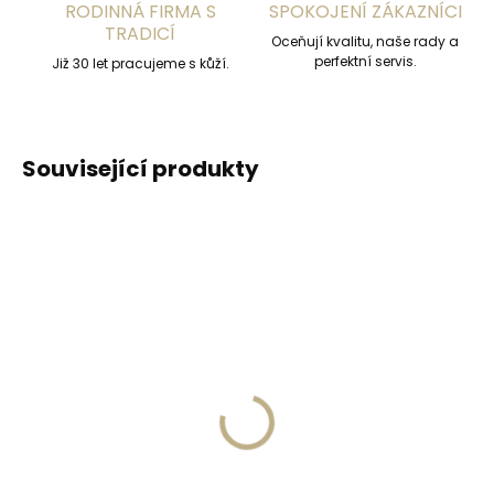
RODINNÁ FIRMA S
SPOKOJENÍ ZÁKAZNÍCI
TRADICÍ
Oceňují kvalitu, naše rady a
perfektní servis.
Již 30 let pracujeme s kůží.
Související produkty
DOPORUČUJEME
NEJPRODÁVANĚJŠÍ
Skladem, odesíláme ihned
Skladem, odesíláme ihned
(>2 ks)
(>2 ks)
Secrid Coinpocket
Collonil Carbon Pro
doplňkové pouzdro na
400 ml nejlepší