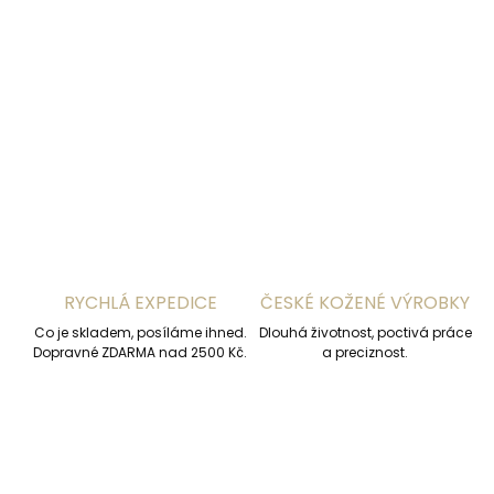
−
+
Přidat do košíku
DETAILNÍ INFORMACE
ZEPTAT SE
HLÍDAT
RYCHLÁ EXPEDICE
ČESKÉ KOŽENÉ VÝROBKY
Co je skladem, posíláme ihned.
Dlouhá životnost, poctivá práce
Dopravné ZDARMA nad 2500 Kč.
a preciznost.