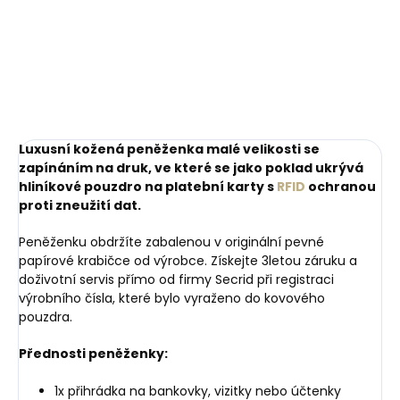
mince
impregnace
249 Kč
269 Kč
Do košíku
Do košíku
Luxusní kožená peněženka malé velikosti se
zapínáním na druk, ve které se jako poklad ukrývá
hliníkové pouzdro na platební karty s
RFID
ochranou
proti zneužití dat.
Peněženku obdržíte zabalenou v originální pevné
papírové krabičce od výrobce. Získejte 3letou záruku a
doživotní servis přímo od firmy Secrid při registraci
výrobního čísla, které bylo vyraženo do kovového
pouzdra.
Přednosti peněženky:
1x přihrádka na bankovky, vizitky nebo účtenky