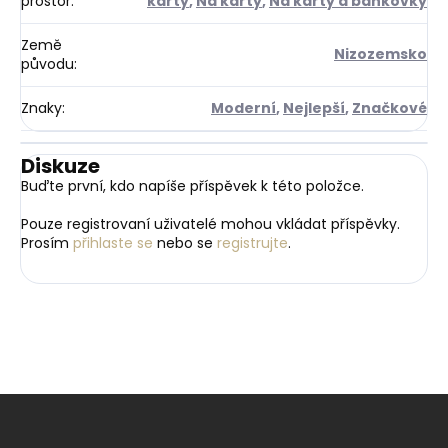
prostor
:
karty
,
Na karty
,
Na karty a bankovky
Země
Nizozemsko
původu
:
Znaky
:
Moderní
,
Nejlepší
,
Značkové
Diskuze
Buďte první, kdo napíše příspěvek k této položce.
Pouze registrovaní uživatelé mohou vkládat příspěvky.
Prosím
přihlaste se
nebo se
registrujte
.
Z
á
p