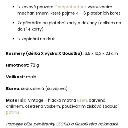
1x kovové pouzdro
Cardprotector
s vysouvacím
mechanismem, které pojme 4 - 6 platebních karet
2x přihrádka na platební karty a doklady (celkem na
další 4 karty)
1x zapínání na druk
Rozměry (délka X výška X tloušťka):
6,5 x 10,2 x 2,1 cm
Hmotnost:
72 g
Velikost:
malá
Barva:
šedozelená (šalvějová)
Materiál:
Vintage - hladká matná
useň
, barvená
anilinem, ošetřená voskem, používáním získává žádoucí
patinu
Poznejte blíže peněženky SECRID a filozofii této holandské