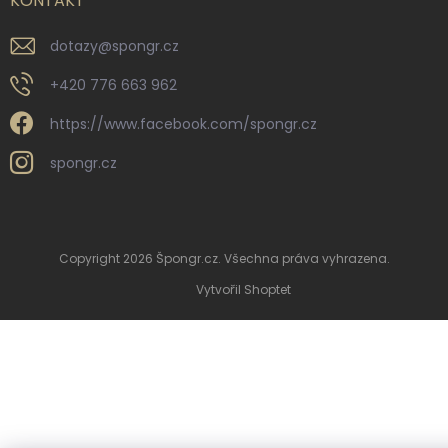
KONTAKT
dotazy
@
spongr.cz
+420 776 663 962
https://www.facebook.com/spongr.cz
spongr.cz
Copyright 2026
Špongr.cz
. Všechna práva vyhrazena.
Vytvořil Shoptet