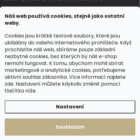
Jak pečovat o voskované, anilinové a olejované usně
Náš web používá cookies, stejně jako ostatní
Výroba českých kožených opasků: vůně pravé kůže, dotek
weby.
řemesla
Cookies jsou krátké textové soubory, které jsou
ukládány do vašeho internetového prohlížeče. Když
KONTAKT
procházíte náš web, sbíráme pouze základní
nezbytné cookies, bez kterých by náš e-shop
dotazy
@
spongr.cz
nemohl fungovat. K tomu, abychom mohli sbírat
marketingové a analytické cookies, potřebujeme
+420 776 663 962
aktivní souhlas zákazníka. Více informací najdete
https://www.facebook.com/spongr.cz
zde
. Nastavení můžete kdykoliv změnit pomocí
tlačítka níže.
spongr.cz
Nastavení
Copyright 2026
Špongr.cz
. Všechna práva vyhrazena.
Souhlasím
Vytvořil Shoptet