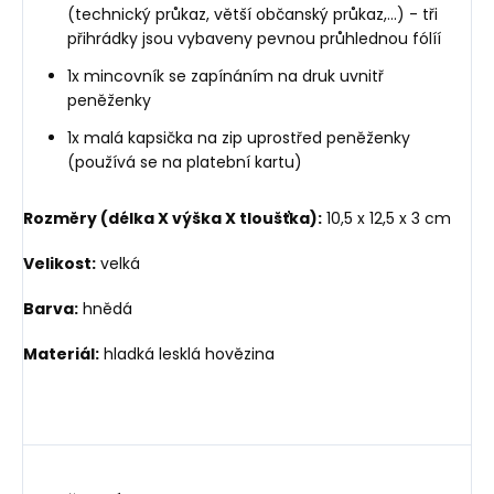
(technický průkaz, větší občanský průkaz,...) - tři
přihrádky jsou vybaveny pevnou průhlednou fólíí
1x mincovník se zapínáním na druk uvnitř
peněženky
1x malá kapsička na zip uprostřed peněženky
(používá se na platební kartu)
Rozměry (délka X výška X tloušťka):
10,5 x 12,5 x 3 cm
Velikost:
velká
Barva:
hnědá
Materiál:
hladká lesklá hovězina