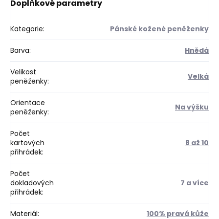
Doplňkové parametry
Kategorie
:
Pánské kožené peněženky
Barva
:
Hnědá
Velikost
Velká
peněženky
:
Orientace
Na výšku
peněženky
:
Počet
kartových
8 až 10
přihrádek
:
Počet
dokladových
7 a více
přihrádek
:
Materiál
:
100% pravá kůže