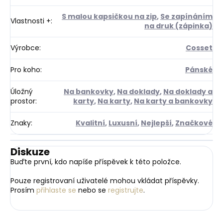
S malou kapsičkou na zip
,
Se zapínáním
Vlastnosti +
:
na druk (zápinka)
Výrobce
:
Cosset
Pro koho
:
Pánské
Úložný
Na bankovky
,
Na doklady
,
Na doklady a
prostor
:
karty
,
Na karty
,
Na karty a bankovky
Znaky
:
Kvalitní
,
Luxusní
,
Nejlepší
,
Značkové
Diskuze
Buďte první, kdo napíše příspěvek k této položce.
Pouze registrovaní uživatelé mohou vkládat příspěvky.
Prosím
přihlaste se
nebo se
registrujte
.