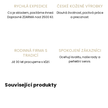
RYCHLÁ EXPEDICE
ČESKÉ KOŽENÉ VÝROBKY
Co je skladem, posíláme ihned.
Dlouhá životnost, poctivá práce
Dopravné ZDARMA nad 2500 Kč.
a preciznost.
RODINNÁ FIRMA S
SPOKOJENÍ ZÁKAZNÍCI
TRADICÍ
Oceňují kvalitu, naše rady a
perfektní servis.
Již 30 let pracujeme s kůží.
Související produkty
DOPORUČUJEME
DOPORUČUJEME