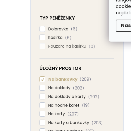
cookie
najde
TYP PENĚŽENKY
Nas
Dolarovka
6
Kasírka
6
Pouzdro na kasírku
0
ÚLOŽNÝ PROSTOR
Na bankovky
209
Na doklady
202
Na doklady a karty
202
Na hodně karet
19
Na karty
207
Na karty a bankovky
203