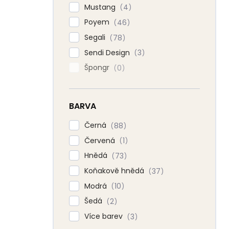
Mustang
4
Poyem
46
Segali
78
Sendi Design
3
Špongr
0
BARVA
Černá
88
Červená
1
Hnědá
73
Koňakově hnědá
37
Modrá
10
Šedá
2
Více barev
3