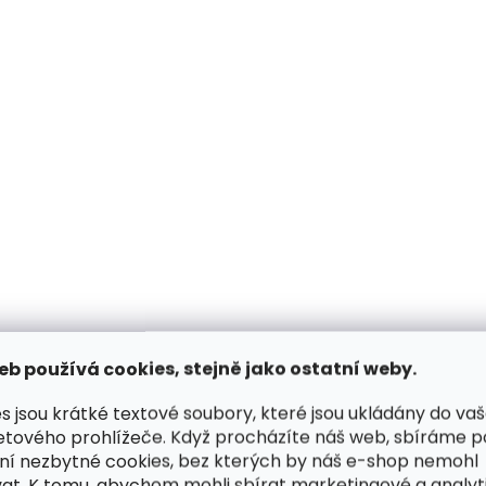
Skladem, odesílá
Skladem, odesíláme ihned
(1 ks)
Malá kožená peně
eb používá cookies, stejně jako ostatní weby.
Pánská kožená
Poyem 5239 černá
peněženka Segali SG-2511
599 Kč
s jsou krátké textové soubory, které jsou ukládány do va
se zápinkou modrá
etového prohlížeče. Když procházíte náš web, sbíráme 
639 Kč
Do košíku
ní nezbytné cookies, bez kterých by náš e-shop nemohl
at. K tomu, abychom mohli sbírat marketingové a analyt