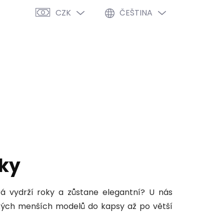
CZK
ČEŠTINA
PRÁZDNÝ KOŠÍK
NÁKUPNÍ
KOŠÍK
VÝPRODEJ %
O NÁS
BLOG
ky
rá vydrží roky a zůstane elegantní? U nás
kých menších modelů do kapsy až po větší