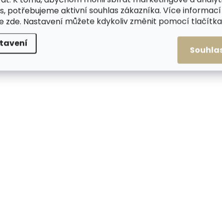
Do košíku
s, potřebujeme aktivní souhlas zákazníka. Více informací
te
zde
. Nastavení můžete kdykoliv změnit pomocí tlačítka 
tavení
Souhla
Skladem, odesíláme ihned
Skladem, odesílá
(2 ks)
Pánská kožená
Malá kožená peně
peněženka Poyem 5233
Poyem 5239 hnědá
koňakově hnědá