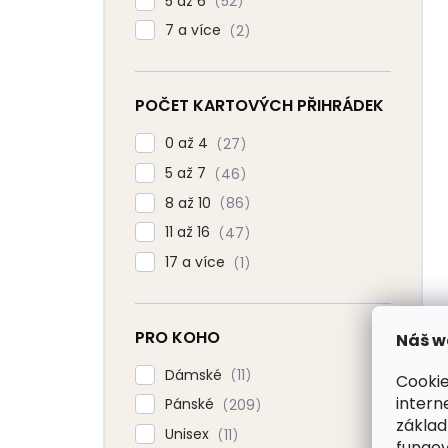
5 až 6
52
7 a více
2
POČET KARTOVÝCH PŘIHRÁDEK
0 až 4
27
5 až 7
46
8 až 10
86
11 až 16
47
17 a více
1
PRO KOHO
Náš w
Dámské
11
Cookie
intern
Pánské
209
základ
Unisex
11
fungov