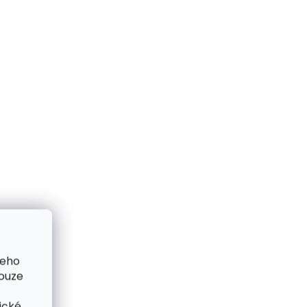
me ihned
Skladem, odesíláme ihned
(1 ks)
(>2 ks)
ženka
Pánská kožená
peněženka Lagen GLEN
hnědá
šeho
750 Kč
pouze
Do košíku
ické