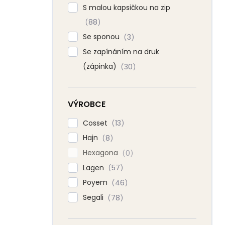
S malou kapsičkou na zip
88
Se sponou
3
Se zapínáním na druk
(zápinka)
30
VÝROBCE
Cosset
13
Hajn
8
Hexagona
0
Lagen
57
Poyem
46
Segali
78