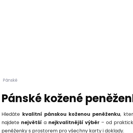
Hledat
KOŽEŠINY DO INTERIÉRU
PŘÍPRAVKY NA KŮŽI
Pánské
Pánské kožené peněžen
Hledáte
kvalitní pánskou koženou peněženku
, kte
najdete
největší
a
nejkvalitnější výběr
– od praktic
peněženky s prostorem pro všechny karty i doklady.