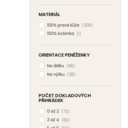
MATERIÁL
100% pravá kůže
208
100% koženka
1
ORIENTACE PENĚŽENKY
Na délku
181
Na výšku
28
POČET DOKLADOVÝCH
PŘIHRÁDEK
0 až 2
72
3 až 4
82