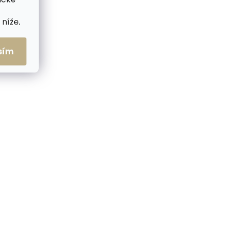
níže.
sím
me ihned
Skladem, odesíláme ihned
(2 ks)
(1 ks)
ženka
Pánská kožená
peněženka BLC-6128-224
koňaková s RFID