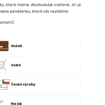
y, které máme dlouhodobě ověřené. Ať už
jdete peněženku, která vás nezklame.
rametrů:
Hnědé
Velké
České výroby
Na zip