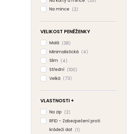
Na karty a mince
25
Na mince
2
VELIKOST PENĚŽENKY
Malá
38
Minimalistická
4
Slim
4
Střední
100
Velká
73
VLASTNOSTI +
Na zip
2
RFID - Zabezpečení proti
krádeži dat
1