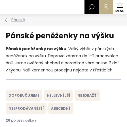
Přejít
Hledat
na
obsah
Pánské
Pánské peněženky na výšku
Pánské peněženky na výšku
. Velký výběr z pánských
peněženek na výšku. Doprava zdarma do 1–2 pracovních
dnů. Jsme ověřený obchod a poradíme vám online 7 dní
v týdnu. Naši kamennou prodejnu najdete v Přešticích.
Ř
a
DOPORUČUJEME
NEJLEVNĚJŠÍ
NEJDRAŽŠÍ
z
e
NEJPRODÁVANĚJŠÍ
ABECEDNĚ
n
í
28
položek celkem
p