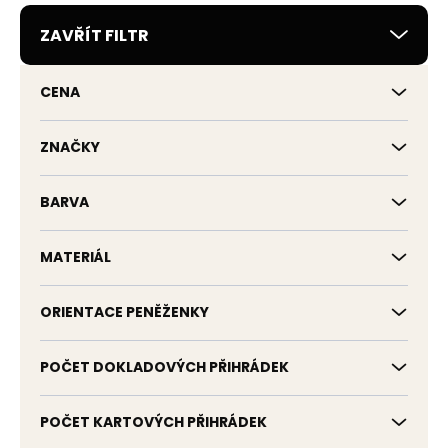
r
ZAVŘÍT FILTR
o
d
u
CENA
k
t
ů
ZNAČKY
BARVA
MATERIÁL
ORIENTACE PENĚŽENKY
POČET DOKLADOVÝCH PŘIHRÁDEK
POČET KARTOVÝCH PŘIHRÁDEK