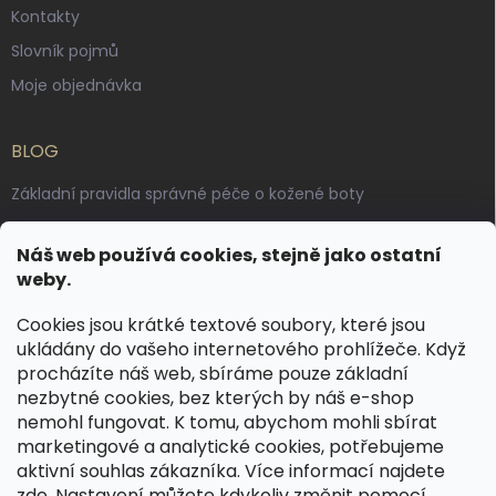
Kontakty
Slovník pojmů
Moje objednávka
BLOG
Základní pravidla správné péče o kožené boty
Jak pečovat o voskované, anilinové a olejované usně
Náš web používá cookies, stejně jako ostatní
Výroba českých kožených opasků: vůně pravé kůže, dotek
weby.
řemesla
Cookies jsou krátké textové soubory, které jsou
ukládány do vašeho internetového prohlížeče. Když
KONTAKT
procházíte náš web, sbíráme pouze základní
nezbytné cookies, bez kterých by náš e-shop
dotazy
@
spongr.cz
nemohl fungovat. K tomu, abychom mohli sbírat
marketingové a analytické cookies, potřebujeme
+420 776 663 962
aktivní souhlas zákazníka. Více informací najdete
https://www.facebook.com/spongr.cz
zde
. Nastavení můžete kdykoliv změnit pomocí