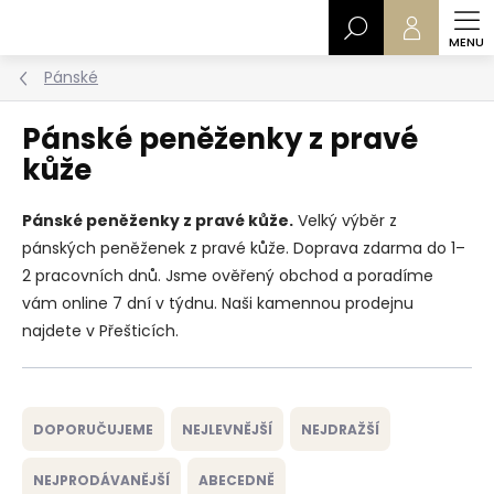
Přejít
Hledat
na
obsah
Pánské
Pánské peněženky z pravé
kůže
Pánské peněženky z pravé kůže.
Velký výběr z
pánských peněženek z pravé kůže. Doprava zdarma do 1–
2 pracovních dnů. Jsme ověřený obchod a poradíme
vám online 7 dní v týdnu. Naši kamennou prodejnu
najdete v Přešticích.
Ř
a
DOPORUČUJEME
NEJLEVNĚJŠÍ
NEJDRAŽŠÍ
z
e
NEJPRODÁVANĚJŠÍ
ABECEDNĚ