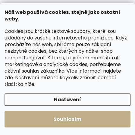
Náš web používá cookies, stejně jako ostatní
weby.
Skladem, odesíláme ihned
Skladem, odesíláme ihned
(1 ks)
(2 ks)
Cookies jsou krátké textové soubory, které jsou
Pánská kožená
Pánská kožená
ukládány do vašeho internetového prohlížeče. Když
peněženka Lagen
peněženka Lagen
procházíte náš web, sbíráme pouze základní
2108T černá
50620 černá s
nezbytné cookies, bez kterých by náš e-shop
modrým vnitřkem
739 Kč
650 Kč
nemohl fungovat. K tomu, abychom mohli sbírat
marketingové a analytické cookies, potřebujeme
Do košíku
Do košíku
aktivní souhlas zákazníka. Více informací najdete
zde
. Nastavení můžete kdykoliv změnit pomocí
tlačítka níže.
Načíst 60 dalších
Nastavení
1
4
O
S
v
t
211
položek celkem
Souhlasím
l
r
Nahoru
á
á
d