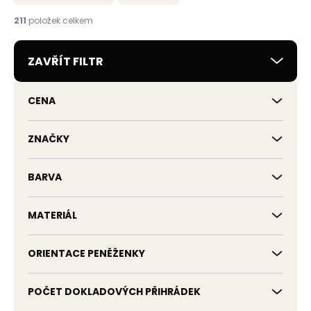
n
í
211
položek celkem
p
r
ZAVŘÍT FILTR
o
d
u
CENA
k
t
ů
ZNAČKY
BARVA
MATERIÁL
ORIENTACE PENĚŽENKY
POČET DOKLADOVÝCH PŘIHRÁDEK