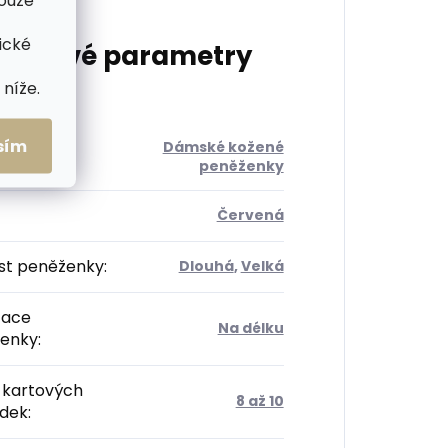
pouze
ické
lňkové parametry
níže.
sím
Dámské kožené
orie
:
peněženky
Červená
ost peněženky
:
Dlouhá
,
Velká
tace
Na délku
enky
:
 kartových
8 až 10
ádek
: