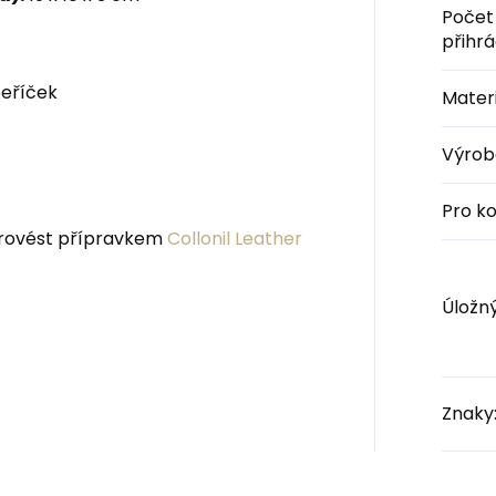
Počet
přihr
eříček
Materi
Výrob
Pro k
 provést přípravkem
Collonil Leather
Úložn
Znaky