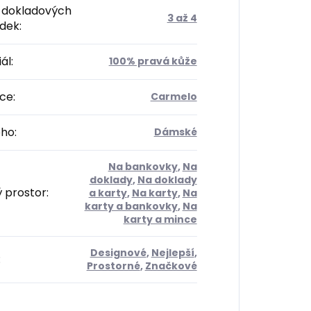
 dokladových
3 až 4
ádek
:
ál
:
100% pravá kůže
ce
:
Carmelo
oho
:
Dámské
Na bankovky
,
Na
doklady
,
Na doklady
ý prostor
:
a karty
,
Na karty
,
Na
karty a bankovky
,
Na
karty a mince
Designové
,
Nejlepší
,
:
Prostorné
,
Značkové