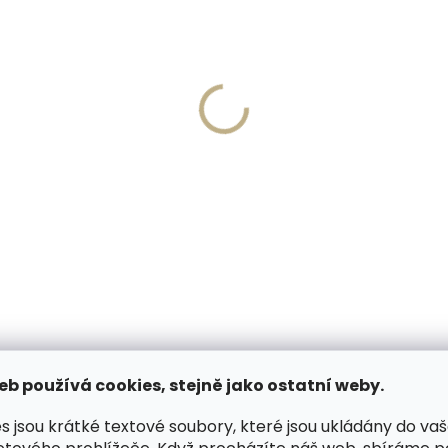
Vyrobíme do 20 dnů
Skladem, odesíláme 
(>2 ks)
(
írování textu na
Collonil Nilfett 75 ml ba
ěženku
na hladkou kůži
 Kč
208 Kč
košíku
Do košíku
eb používá cookies, stejně jako ostatní weby.
PODOBNÉ (6)
HODNOCENÍ
s jsou krátké textové soubory, které jsou ukládány do va