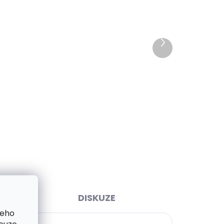
Další
ihned
Skladem, odesíláme ihned
produkt
>2 ks)
(>2 ks)
lzám
Dámský úzký kožený opasek
Špongr 2516 červený
430 Kč
Detail
65 cm
70 cm
75 cm
80 cm
85 cm
90 cm
95 cm
100 cm
105 cm
DISKUZE
šeho