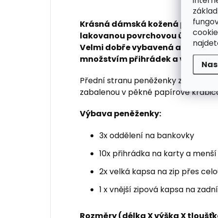
intern
základ
fungov
Krásná dámská kožená peněženk
cookie
lakovanou povrchovou úpravou, k
najde
Velmi dobře vybavená a prostor
množstvím přihrádek a vnitřní k
Nas
Přední stranu peněženky zdobí kov
zabalenou v pěkné papírové krabič
Výbava peněženky:
3x oddělení na bankovky
10x přihrádka na karty a menší
2x velká kapsa na zip přes ce
1 x vnější zipová kapsa na zadn
Rozměry (délka X výška X tloušťk