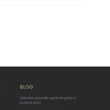
S
BLOG
Základní pravidla správné péče o
kožené boty