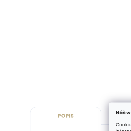
Vyrobíme do 20 dnů
(>2 ks)
Gravírování monogramu na
Grav
peněženku
pen
269 Kč
329
Do košíku
Do 
Náš w
POPIS
Cookie