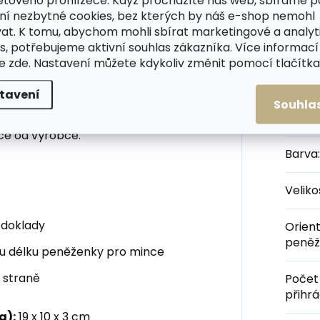
etového prohlížeče. Když procházíte náš web, sbíráme 
ní nezbytné cookies, bez kterých by náš e-shop nemohl
at. K tomu, abychom mohli sbírat marketingové a analyt
a v červené barvě podtržené
Dop
s, potřebujeme aktivní souhlas zákazníka. Více informací
terá je opravdu nezničitelná.
te
zde
. Nastavení můžete kdykoliv změnit pomocí tlačítka 
ná peněženka s velkým
apsou na zip.
tavení
Souhla
Kateg
ové logo. Peněženku obdržíte
ce od výrobce.
Barva
:
Velik
 doklady
Orien
peněž
lou délku peněženky pro mince
í straně
Počet
přihr
a):
19 x 10 x 3 cm