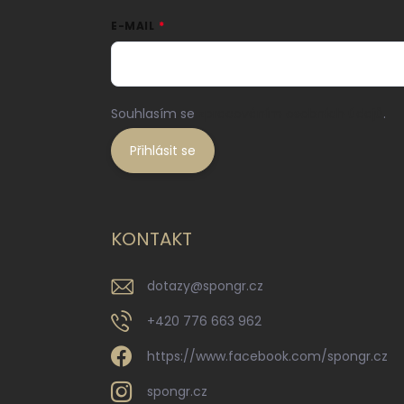
E-MAIL
Souhlasím se
zpracováním osobních údajů
.
Přihlásit se
KONTAKT
dotazy
@
spongr.cz
+420 776 663 962
https://www.facebook.com/spongr.cz
spongr.cz