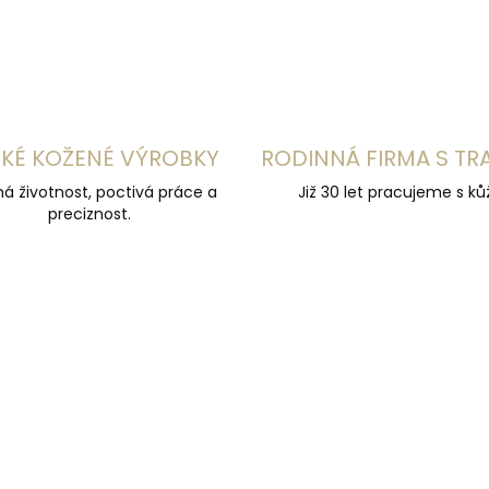
KÉ KOŽENÉ VÝROBKY
RODINNÁ FIRMA S TR
á životnost, poctivá práce a
Již 30 let pracujeme s kůž
preciznost.
UČUJEME
DOPORUČUJEME