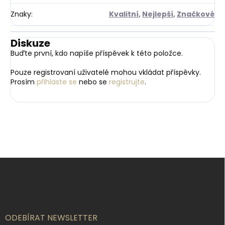
Znaky
:
Kvalitní
,
Nejlepší
,
Značkové
Diskuze
Buďte první, kdo napíše příspěvek k této položce.
Pouze registrovaní uživatelé mohou vkládat příspěvky.
Prosím
přihlaste se
nebo se
registrujte
.
Z
á
p
a
t
í
ODEBÍRAT NEWSLETTER