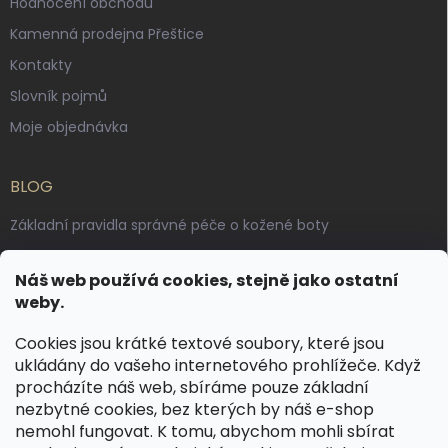
Hodnocení obchodu
Kamenná prodejna Přeštice
Kontakty
Slovník pojmů
Moje objednávka
BLOG
Základní pravidla správné péče o kožené boty
Jak pečovat o voskované, anilinové a olejované usně
Náš web používá cookies, stejně jako ostatní
Výroba českých kožených opasků: vůně pravé kůže, dotek
weby.
řemesla
Cookies jsou krátké textové soubory, které jsou
ukládány do vašeho internetového prohlížeče. Když
KONTAKT
procházíte náš web, sbíráme pouze základní
nezbytné cookies, bez kterých by náš e-shop
dotazy
@
spongr.cz
nemohl fungovat. K tomu, abychom mohli sbírat