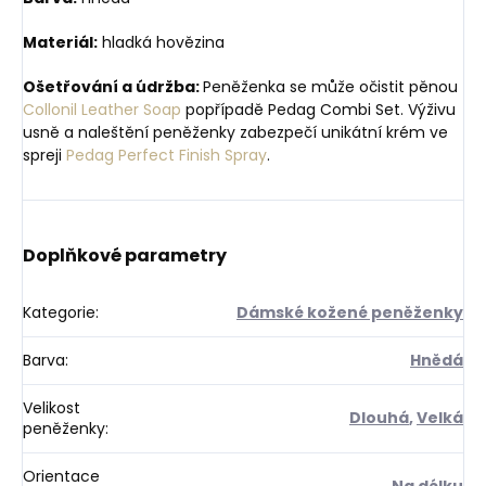
Materiál:
hladká hovězina
Ošetřování a údržba:
Peněženka se může očistit pěnou
Collonil Leather Soap
popřípadě Pedag Combi Set. Výživu
usně a naleštění peněženky zabezpečí unikátní krém ve
spreji
Pedag Perfect Finish Spray
.
Doplňkové parametry
Kategorie
:
Dámské kožené peněženky
Barva
:
Hnědá
Velikost
Dlouhá
,
Velká
peněženky
:
Orientace
Na délku