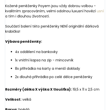
Kožené peněženky Poyem jsou vždy dobrou volbou -
kvalitním zpracováním, velmi odolnou luxusní hovězí
usní
a tím i dlouhou životností.
Součástí balení této peněženky NENÍ originální dárková
krabička!
Výbava peněženky:
4x oddělení na bankovky
1x vnitřní kapsa na zip - mincovník
8x přihrádka na karty a menší doklady
2x dlouhá přihrádka po celé délce peněženky
Rozměry (délka X výška X tloušťka):
19,5 x 11 x 2,5 cm
Velikost:
velká
Barva:
hnědá