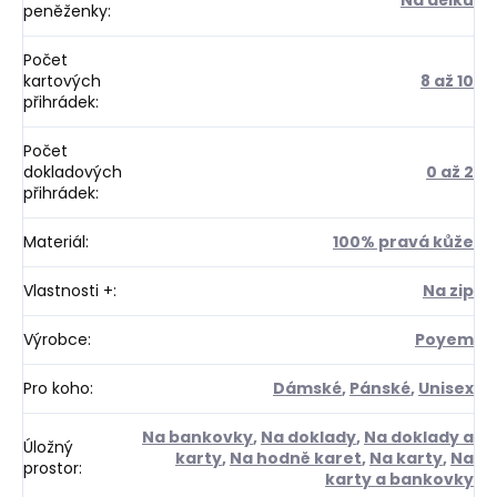
peněženky
:
Počet
kartových
8 až 10
přihrádek
:
Počet
dokladových
0 až 2
přihrádek
:
Materiál
:
100% pravá kůže
Vlastnosti +
:
Na zip
Výrobce
:
Poyem
Pro koho
:
Dámské
,
Pánské
,
Unisex
Na bankovky
,
Na doklady
,
Na doklady a
Úložný
karty
,
Na hodně karet
,
Na karty
,
Na
prostor
:
karty a bankovky