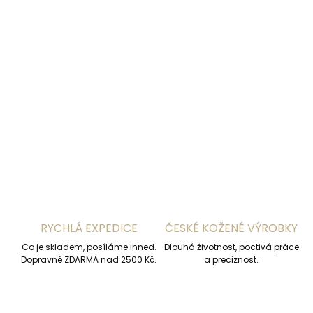
DETAILNÍ INFORMACE
ZEPTAT SE
HLÍDAT
RYCHLÁ EXPEDICE
ČESKÉ KOŽENÉ VÝROBKY
Co je skladem, posíláme ihned.
Dlouhá životnost, poctivá práce
Dopravné ZDARMA nad 2500 Kč.
a preciznost.