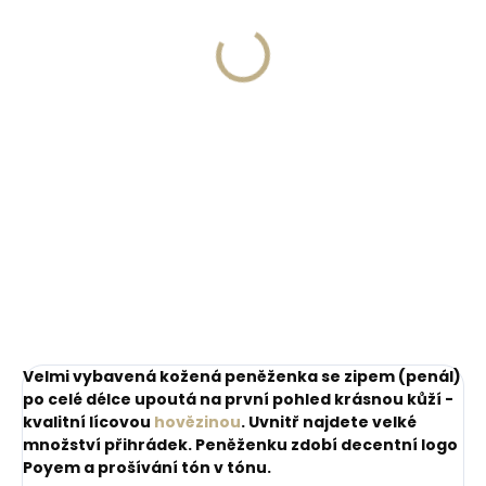
monogramu na
peněženku
peněženku
329 Kč
269 Kč
Do košíku
Do košíku
Velmi vybavená kožená peněženka se zipem (penál)
po celé délce upoutá na první pohled krásnou kůží -
kvalitní lícovou
hovězinou
. Uvnitř najdete velké
množství přihrádek. Peněženku zdobí decentní logo
Poyem a prošívání tón v tónu.