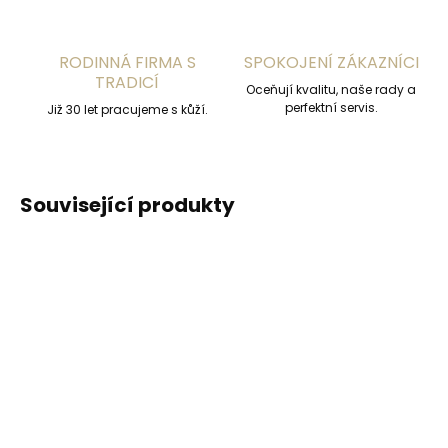
RODINNÁ FIRMA S
SPOKOJENÍ ZÁKAZNÍCI
TRADICÍ
Oceňují kvalitu, naše rady a
perfektní servis.
Již 30 let pracujeme s kůží.
Související produkty
DOPORUČUJEME
DOPORUČUJEME
Vyrobíme do 20 dnů
Vyrobíme do 20 dnů
(>2 ks)
(>2 ks)
Gravírování
Gravírování textu na