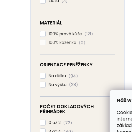
Žlutá
3
MATERIÁL
100% pravá kůže
121
100% koženka
0
ORIENTACE PENĚŽENKY
Na délku
94
Na výšku
28
Náš w
POČET DOKLADOVÝCH
PŘIHRÁDEK
Cookie
intern
0 až 2
72
základ
fungov
3 až 4
40