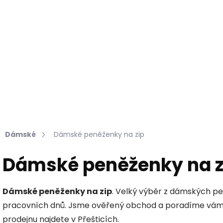
Hledat
KOŽEŠINY DO INTERIÉRU
PŘÍPRAVKY NA KŮŽI
Dámské
Dámské peněženky na zip
Dámské peněženky na z
Dámské peněženky na zip
. Velký výběr z dámských p
pracovních dnů. Jsme ověřený obchod a poradíme vám o
prodejnu najdete v Přešticích.