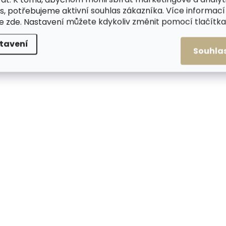
ZDARMA
s, potřebujeme aktivní souhlas zákazníka. Více informací
te
zde
. Nastavení můžete kdykoliv změnit pomocí tlačítka 
tavení
Souhla
Skladem, odesíláme ihned
Skladem, odesílá
(2 ks)
Velká dámská kožená
Velká dámská kož
peněženka penál Cosset
peněženka penál C
4492 Komodo hnědá
4492 Komodo Red
999 Kč
999 Kč
Do košíku
Do košíku