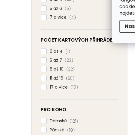
cookie
5 až 6
5
najde
7 a více
4
Nas
POČET KARTOVÝCH PŘIHRÁDEK
0 až 4
1
5 až 7
23
8 až 10
32
11 až 16
55
17 a více
10
PRO KOHO
Dámské
121
Pánské
10