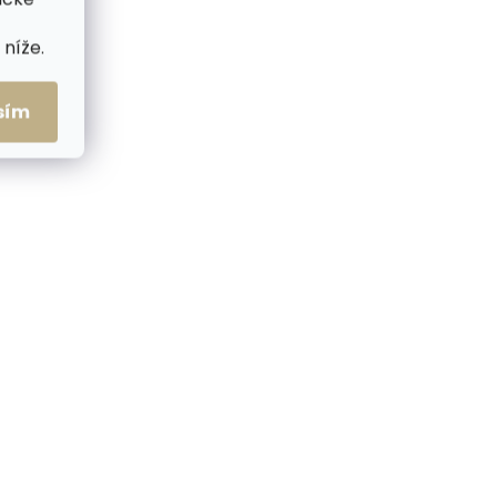
ZDARMA
ZDARMA
níže.
sím
me ihned
Skladem, odesíláme ihned
(>2 ks)
(2 ks)
ená
Velká kožená peněženka s
osset
organizérem Cosset 4401
Komodo Red červená
1 299 Kč
Do košíku