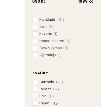
n
690
Kč
1999
Kč
n
í
p
Na skladě
121
a
Akce
n
0
e
Novinka
1
l
Doporučujeme
0
Česká výroba
0
Výprodej
4
ZNAČKY
Carmelo
26
Cosset
12
Hajn
0
Lagen
42