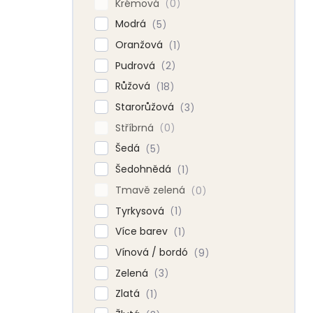
Krémová
0
Modrá
5
Oranžová
1
Pudrová
2
Růžová
18
Starorůžová
3
Stříbrná
0
Šedá
5
Šedohnědá
1
Tmavě zelená
0
Tyrkysová
1
Více barev
1
Vínová / bordó
9
Zelená
3
Zlatá
1