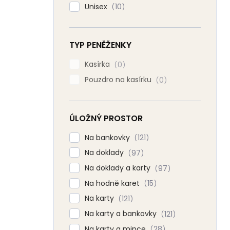
Unisex
10
TYP PENĚŽENKY
Kasírka
0
Pouzdro na kasírku
0
ÚLOŽNÝ PROSTOR
Na bankovky
121
Na doklady
97
Na doklady a karty
97
Na hodně karet
15
Na karty
121
Na karty a bankovky
121
Na karty a mince
28