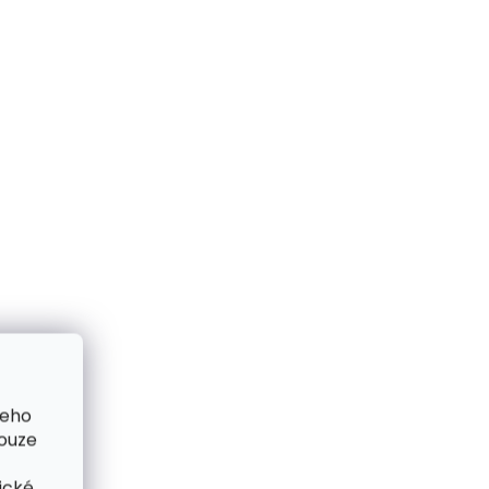
Skladem, odesíláme ihned
me ihned
(1 ks)
(2 ks)
Velká dámská kožená
ená
peněženka penál Cosset
osset
4492 Komodo bordó
á
999 Kč
Do košíku
šeho
pouze
ické