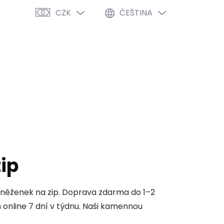
CZK
ČEŠTINA
PRÁZDNÝ KOŠÍK
NÁKUPNÍ
KOŠÍK
VÝPRODEJ %
O NÁS
BLOG
ip
eněženek na zip. Doprava zdarma do 1–2
nline 7 dní v týdnu. Naši kamennou