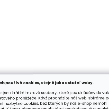
Skladem, odesíláme ihned
Skladem, odesílá
(2 ks)
Kožená peněženka se
Velká dámská kož
zipem Poyem 5217 hnědá
peněženka penál C
999 Kč
4491 Komodo hněd
1 299 Kč
Do košíku
Do košíku
eb používá cookies, stejně jako ostatní weby.
s jsou krátké textové soubory, které jsou ukládány do va
etového prohlížeče. Když procházíte náš web, sbíráme 
ní nezbytné cookies, bez kterých by náš e-shop nemohl
at. K tomu, abychom mohli sbírat marketingové a analyt