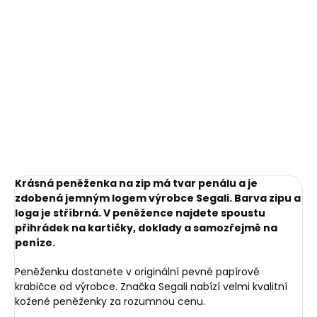
Do košíku
Krásná peněženka na zip má tvar penálu a je
zdobená jemným logem výrobce Segali. Barva zipu a
loga je stříbrná. V peněžence najdete spoustu
přihrádek na kartičky, doklady a samozřejmě na
peníze.
Peněženku dostanete v originální pevné papírové
krabičce od výrobce. Značka Segali nabízí velmi kvalitní
kožené peněženky za rozumnou cenu.