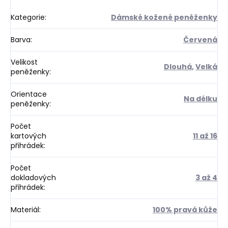
Kategorie
:
Dámské kožené peněženky
Barva
:
Červená
Velikost
Dlouhá
,
Velká
peněženky
:
Orientace
Na délku
peněženky
:
Počet
kartových
11 až 16
přihrádek
:
Počet
dokladových
3 až 4
přihrádek
:
Materiál
:
100% pravá kůže