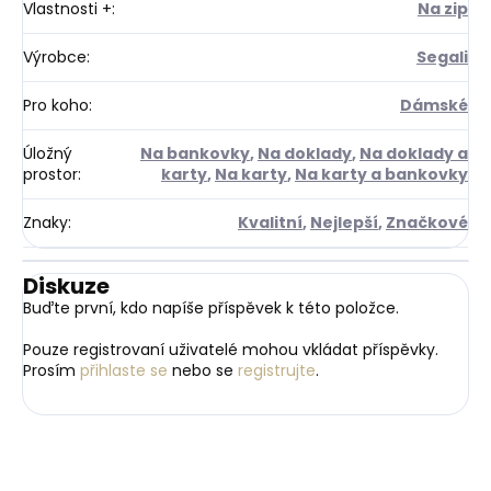
Vlastnosti +
:
Na zip
Výrobce
:
Segali
Pro koho
:
Dámské
Úložný
Na bankovky
,
Na doklady
,
Na doklady a
prostor
:
karty
,
Na karty
,
Na karty a bankovky
Znaky
:
Kvalitní
,
Nejlepší
,
Značkové
Diskuze
Buďte první, kdo napíše příspěvek k této položce.
Pouze registrovaní uživatelé mohou vkládat příspěvky.
Prosím
přihlaste se
nebo se
registrujte
.