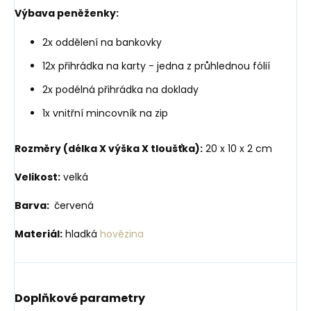
Výbava peněženky:
2x oddělení na bankovky
12x přihrádka na karty - jedna z průhlednou fólií
2x podélná přihrádka na doklady
1x vnitřní mincovník na zip
Rozměry (délka X výška X tloušťka):
20 x 10 x 2 cm
Velikost:
velká
Barva:
červená
Materiál:
hladká
hovězina
Doplňkové parametry