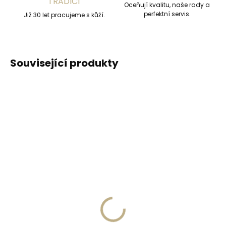
TRADICÍ
Oceňují kvalitu, naše rady a
perfektní servis.
Již 30 let pracujeme s kůží.
Související produkty
DOPORUČUJEME
DOPORUČUJEME
Vyrobíme do 20 dnů
Vyrobíme do 20 dnů
(>2 ks)
(>2 ks)
Gravírování
Gravírování textu na
monogramu na
peněženku
peněženku
329 Kč
269 Kč
Do košíku