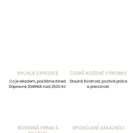
DETAILNÍ INFORMACE
ZEPTAT SE
HLÍDAT
RYCHLÁ EXPEDICE
ČESKÉ KOŽENÉ VÝROBKY
Co je skladem, posíláme ihned.
Dlouhá životnost, poctivá práce
Dopravné ZDARMA nad 2500 Kč.
a preciznost.
RODINNÁ FIRMA S
SPOKOJENÍ ZÁKAZNÍCI