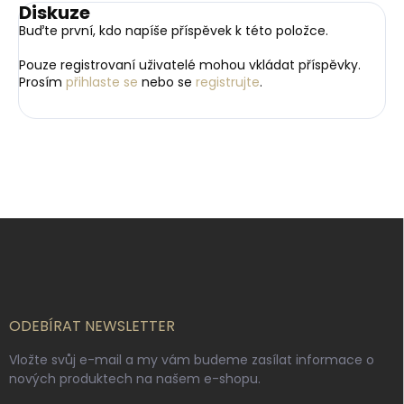
Diskuze
Buďte první, kdo napíše příspěvek k této položce.
Pouze registrovaní uživatelé mohou vkládat příspěvky.
Prosím
přihlaste se
nebo se
registrujte
.
Z
á
p
a
t
í
ODEBÍRAT NEWSLETTER
Vložte svůj e-mail a my vám budeme zasílat informace o
nových produktech na našem e-shopu.