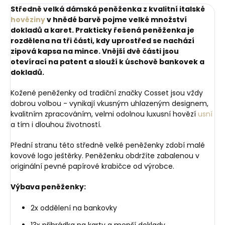
Středně velká dámská peněženka z kvalitní italské
hověziny
v hnědé barvě pojme velké množství
dokladů a karet. Prakticky řešená peněženka je
rozdělena na tři části, kdy uprostřed se nachází
zipová kapsa na mince. Vnější dvě části jsou
otevírací na patent a slouží k úschově bankovek a
dokladů.
Kožené peněženky od tradiční značky Cosset jsou vždy
dobrou volbou - vynikají vkusným uhlazeným designem,
kvalitním zpracováním, velmi odolnou luxusní hovězí
usní
a tím i dlouhou životností.
Přední stranu této středně velké peněženky zdobí malé
kovové logo ještěrky. Peněženku obdržíte zabalenou v
originální pevné papírové krabičce od výrobce.
Výbava peněženky:
2x oddělení na bankovky
13x přihrádka na karty a menší doklady