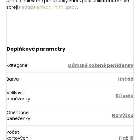
usně a naleštění peněženky zabezpečí unikátní krém ve
spreji
Pedag Perfect Finish Spray
.
Doplňkové parametry
Kategorie
:
Dámské kožené peněženky
Barva
:
Hnědá
Velikost
Střední
peněženky
:
Orientace
Na výšku
peněženky
:
Počet
kartových
11 až 16