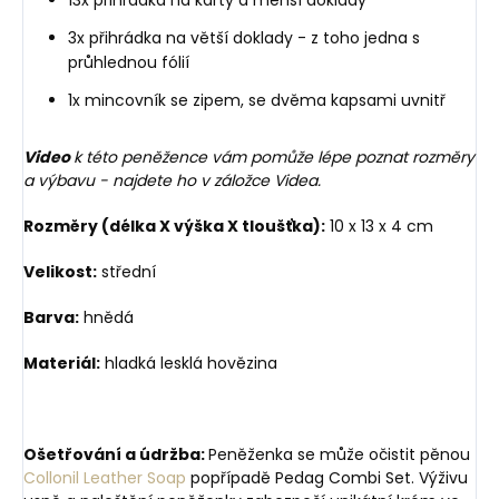
3x přihrádka na větší doklady - z toho jedna s
průhlednou fólií
1x mincovník se zipem, se dvěma kapsami uvnitř
Video
k této peněžence vám pomůže lépe poznat rozměry
a výbavu - najdete ho v záložce Videa.
Rozměry (délka X výška X tloušťka):
10 x 13 x 4 cm
Velikost:
střední
Barva:
hnědá
Materiál:
hladká lesklá hovězina
Ošetřování a údržba:
Peněženka se může očistit pěnou
Collonil Leather Soap
popřípadě Pedag Combi Set. Výživu