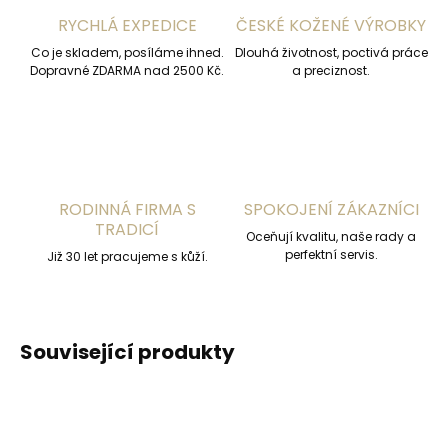
RYCHLÁ EXPEDICE
ČESKÉ KOŽENÉ VÝROBKY
Co je skladem, posíláme ihned.
Dlouhá životnost, poctivá práce
Dopravné ZDARMA nad 2500 Kč.
a preciznost.
RODINNÁ FIRMA S
SPOKOJENÍ ZÁKAZNÍCI
TRADICÍ
Oceňují kvalitu, naše rady a
perfektní servis.
Již 30 let pracujeme s kůží.
Související produkty
DOPORUČUJEME
DOPORUČUJEME