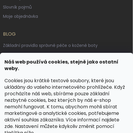
Slovník pojmů
Moje objednávka
BLOG
Základní pravidla správné péče o kožené boty
Jak pečovat o voskované, anilinové a olejované usně
Náš web používá cookies, stejně jako ostatní
Výroba českých kožených opasků: vůně pravé kůže, dotek
weby.
řemesla
Cookies jsou krátké textové soubory, které jsou
ukládány do vašeho internetového prohlížeče. Když
KONTAKT
procházíte náš web, sbíráme pouze základní
nezbytné cookies, bez kterých by náš e-shop
dotazy
@
spongr.cz
nemohl fungovat. K tomu, abychom mohli sbírat
marketingové a analytické cookies, potřebujeme
+420 776 663 962
aktivní souhlas zákazníka. Více informací najdete
https://www.facebook.com/spongr.cz
zde
. Nastavení můžete kdykoliv změnit pomocí
tlačítka níže.