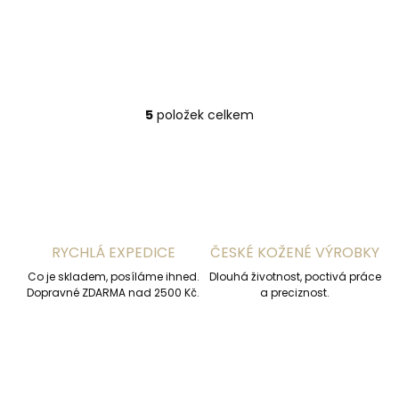
Lipstick Multi růžová
999 Kč
Do košíku
5
položek celkem
O
v
l
á
d
a
c
í
RYCHLÁ EXPEDICE
ČESKÉ KOŽENÉ VÝROBKY
p
r
Co je skladem, posíláme ihned.
Dlouhá životnost, poctivá práce
v
Dopravné ZDARMA nad 2500 Kč.
a preciznost.
k
y
v
ý
p
i