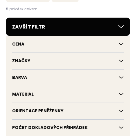
n
í
5
položek celkem
p
r
ZAVŘÍT FILTR
o
d
u
CENA
k
t
ů
ZNAČKY
BARVA
MATERIÁL
ORIENTACE PENĚŽENKY
POČET DOKLADOVÝCH PŘIHRÁDEK