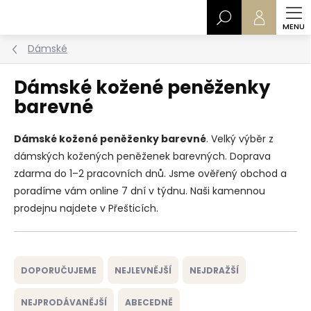
Přejít
Hledat
na
obsah
Dámské
Dámské kožené peněženky
barevné
Dámské kožené peněženky barevné
. Velký výběr z
dámských kožených peněženek barevných. Doprava
zdarma do 1–2 pracovních dnů. Jsme ověřený obchod a
poradíme vám online 7 dní v týdnu. Naši kamennou
prodejnu najdete v Přešticích.
Ř
a
DOPORUČUJEME
NEJLEVNĚJŠÍ
NEJDRAŽŠÍ
z
e
NEJPRODÁVANĚJŠÍ
ABECEDNĚ