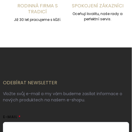
s
RODINNÁ FIRMA S
SPOKOJENÍ ZÁKAZNÍCI
u
TRADICÍ
Oceňují kvalitu, naše rady a
perfektní servis.
Již 30 let pracujeme s kůží.
Z
á
p
a
t
í
ODEBÍRAT NEWSLETTER
Vložte svůj e-mail a my vám budeme zasílat informace o
nových produktech na našem e-shopu.
E-MAIL