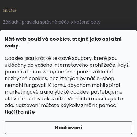
BLOG
Základní pravidla správné péče o kožené boty
Jak pečovat o voskované, anilinové a olejované usně
Náš web používá cookies, stejně jako ostatní
Výroba českých kožených opasků: vůně pravé kůže, dotek
weby.
řemesla
Cookies jsou krátké textové soubory, které jsou
ukládány do vašeho internetového prohlížeče. Když
KONTAKT
procházíte náš web, sbíráme pouze základní
nezbytné cookies, bez kterých by náš e-shop
dotazy
@
spongr.cz
nemohl fungovat. K tomu, abychom mohli sbírat
marketingové a analytické cookies, potřebujeme
+420 776 663 962
aktivní souhlas zákazníka. Více informací najdete
https://www.facebook.com/spongr.cz
zde
. Nastavení můžete kdykoliv změnit pomocí
tlačítka níže.
spongr.cz
Nastavení