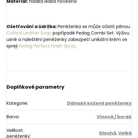
Materiál:
hladká lesklá hovězina
Ošetřování a údržba:
Peněženka se může očistit pěnou
Collonil Leather Soap
popřípadě Pedag Combi Set. Výživu
usně a naleštění peněženky zabezpečí unikátní krém ve
spreji
Pedag Perfect Finish Spray
.
Doplňkové parametry
Kategorie
:
Dámské kožené peněženky
Barva
:
Vínová / bordó
Velikost
Dlouhá
,
Velká
peněženky
: