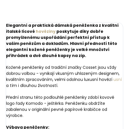
Elegantní a praktická dámská peněženka z kvalitní
italské lícové
hověziny
poskytuje díky dobře
promyšlenému uspořádání perfektní přístup k
vašim penězům a dokladům.
Hlavní předností této
elegantní kožené peněženky je velké množství
přihrádek a dvě dlouhé kapsy na zip.
Kožené peněženky od tradiční značky Cosset jsou vždy
dobrou volbou - vynikají vkusným uhlazeným designem,
kvalitním zpracováním, velmi odolnou luxusní hovězí
usní
a tím i dlouhou životností.
Přední stranu této podlouhlé peněženky zdobí kovové
logo řady Komodo - ještěrka. Peněženku obdržíte
zabalenou v originální pevné papírové krabičce od
výrobce.
Výbava peněženky: