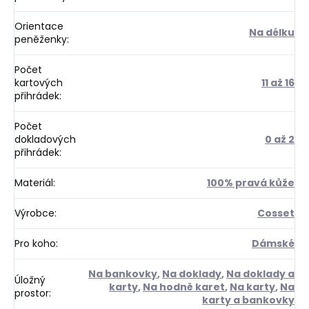
Orientace
Na délku
peněženky
:
Počet
kartových
11 až 16
přihrádek
:
Počet
dokladových
0 až 2
přihrádek
:
Materiál
:
100% pravá kůže
Výrobce
:
Cosset
Pro koho
:
Dámské
Na bankovky
,
Na doklady
,
Na doklady a
Úložný
karty
,
Na hodně karet
,
Na karty
,
Na
prostor
:
karty a bankovky