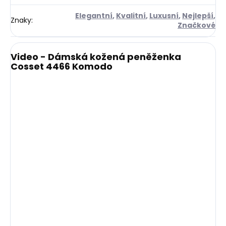
Elegantní
,
Kvalitní
,
Luxusní
,
Nejlepší
,
Znaky
:
Značkové
Video - Dámská kožená peněženka
Cosset 4466 Komodo