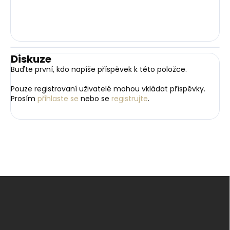
Diskuze
Buďte první, kdo napíše příspěvek k této položce.
Pouze registrovaní uživatelé mohou vkládat příspěvky.
Prosím
přihlaste se
nebo se
registrujte
.
Z
á
p
a
t