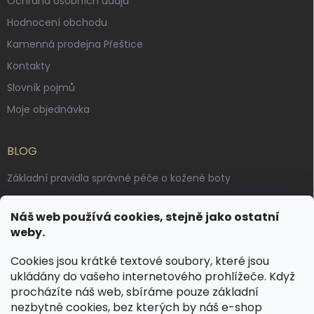
Ochrana osobních údajů
Hodnocení obchodu
Kamenná prodejna Přeštice
Kontakty
Slovník pojmů
Moje objednávka
BLOG
Základní pravidla správné péče o kožené boty
Jak pečovat o voskované, anilinové a olejované usně
Náš web používá cookies, stejně jako ostatní
Výroba českých kožených opasků: vůně pravé kůže, dotek
weby.
řemesla
Cookies jsou krátké textové soubory, které jsou
ukládány do vašeho internetového prohlížeče. Když
KONTAKT
procházíte náš web, sbíráme pouze základní
nezbytné cookies, bez kterých by náš e-shop
dotazy
@
spongr.cz