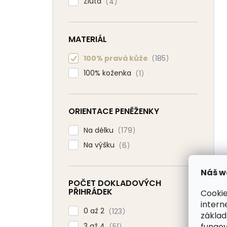
Žlutá
4
MATERIÁL
100% pravá kůže
185
100% koženka
1
ORIENTACE PENĚŽENKY
Na délku
179
Na výšku
6
Náš w
POČET DOKLADOVÝCH
PŘIHRÁDEK
Cookie
intern
0 až 2
123
základ
fungov
3 až 4
51