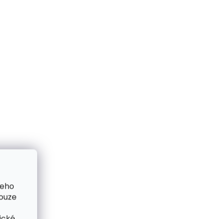
ZDARMA
Skladem, odesíláme ihned
me ihned
(2 ks)
šeho
(1 ks)
Kožená peněženka penál
pouze
 Cosset
na zip Poyem 5212
koňaková
ické