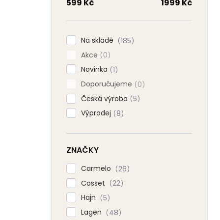
n
599
Kč
1999
Kč
n
í
p
Na skladě
185
a
Akce
n
0
e
Novinka
1
l
Doporučujeme
0
Česká výroba
5
Výprodej
8
ZNAČKY
Carmelo
26
Cosset
22
Hajn
5
Lagen
48