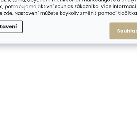
červená
1 499 Kč
s, potřebujeme aktivní souhlas zákazníka. Více informací
1 599 Kč
te
zde
. Nastavení můžete kdykoliv změnit pomocí tlačítka 
Do košíku
Do košíku
tavení
Souhla
ZDARMA
Skladem, odesílá
Skladem, odesíláme ihned