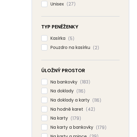
Unisex
27
TYP PENĚŽENKY
Kasírka
5
Pouzdro na kasírku
2
ÚLOŽNÝ PROSTOR
Na bankovky
183
Na doklady
116
Na doklady a karty
116
Na hodně karet
42
Na karty
179
Na karty a bankovky
179
Na karty a mince
39