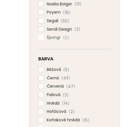
Noelia Bolger
13
Poyem
18
Segali
50
Sendi Design
3
Špongr
0
BARVA
Béžová
5
Černá
43
Červená
47
Fialová
3
Hnědá
14
Hořčicová
2
Koňakově hnědá
15