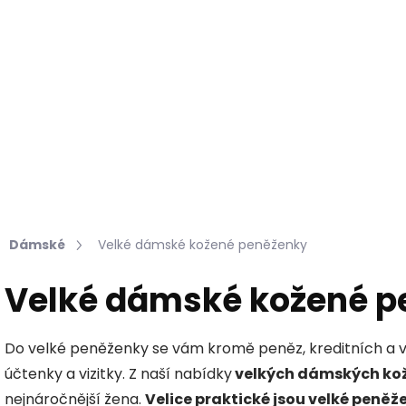
Hledat
KOŽEŠINY DO INTERIÉRU
PŘÍPRAVKY NA KŮŽI
Dámské
Velké dámské kožené peněženky
Velké dámské kožené p
Do velké peněženky se vám kromě peněz, kreditních a v
účtenky a vizitky. Z naší nabídky
velkých dámských ko
nejnáročnější žena.
Velice praktické jsou velké peněže