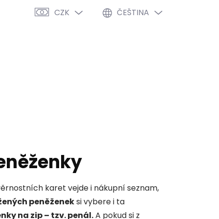
CZK
ČEŠTINA
PRÁZDNÝ KOŠÍK
NÁKUPNÍ
KOŠÍK
VÝPRODEJ %
O NÁS
BLOG
eněženky
ěrnostních karet vejde i nákupní seznam,
žených peněženek
si vybere i ta
nky na zip – tzv. penál.
A pokud si z