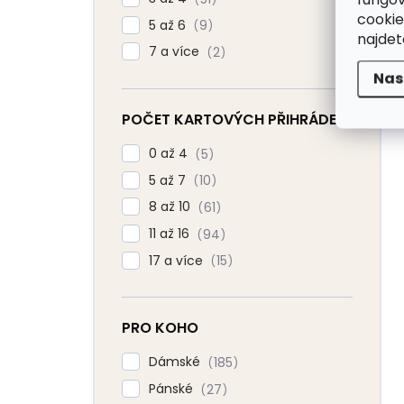
cookie
5 až 6
9
najde
7 a více
2
Nas
POČET KARTOVÝCH PŘIHRÁDEK
0 až 4
5
5 až 7
10
8 až 10
61
11 až 16
94
17 a více
15
PRO KOHO
Dámské
185
Pánské
27