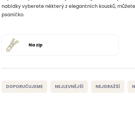
nabídky vyberete některý z elegantních kousků, můžete 
psaníčko.
Na zip
Ř
a
DOPORUČUJEME
NEJLEVNĚJŠÍ
NEJDRAŽŠÍ
N
z
e
n
í
V
p
ý
r
p
o
i