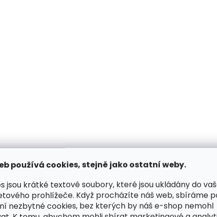
eb používá cookies, stejně jako ostatní weby.
Skladem, odesíláme ihned
Skladem, odesílá
(2 ks)
s jsou krátké textové soubory, které jsou ukládány do va
Dámská kožená
etového prohlížeče. Když procházíte náš web, sbíráme 
Kožená peněženka
peněženka na zip Noelia
ní nezbytné cookies, bez kterých by náš e-shop nemohl
4466 Red Komodo
Bolger 5112 hnědá
at. K tomu, abychom mohli sbírat marketingové a analyt