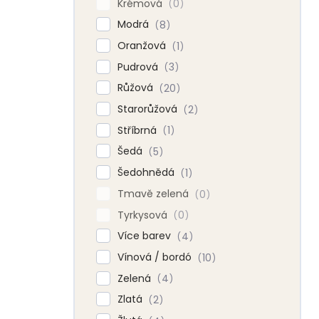
Krémová
0
Modrá
8
Oranžová
1
Pudrová
3
Růžová
20
Starorůžová
2
Stříbrná
1
Šedá
5
Šedohnědá
1
Tmavě zelená
0
Tyrkysová
0
Více barev
4
Vínová / bordó
10
Zelená
4
Zlatá
2