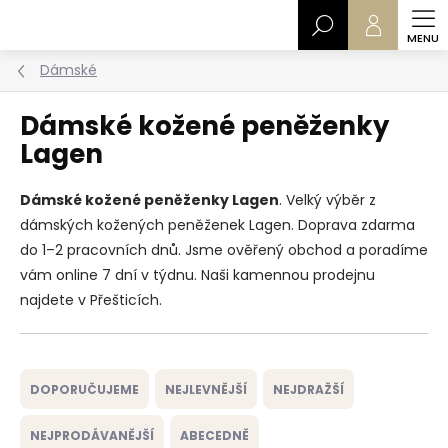
Přejít
Hledat
na
obsah
Dámské
Dámské kožené peněženky
Lagen
Dámské kožené peněženky Lagen
. Velký výběr z
dámských kožených peněženek Lagen. Doprava zdarma
do 1–2 pracovních dnů. Jsme ověřený obchod a poradíme
vám online 7 dní v týdnu. Naši kamennou prodejnu
najdete v Přešticích.
Ř
a
DOPORUČUJEME
NEJLEVNĚJŠÍ
NEJDRAŽŠÍ
z
e
NEJPRODÁVANĚJŠÍ
ABECEDNĚ