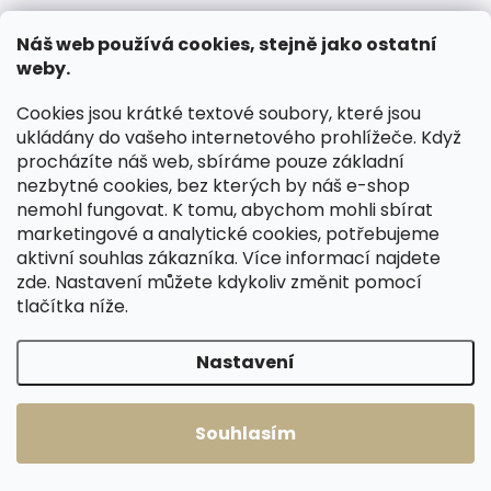
Skladem, odesíláme ihned
Skladem, odesíláme ihned
Náš web používá cookies, stejně jako ostatní
(1 ks)
(2 ks)
weby.
Dámská kožená
Dámská kožená
peněženka/penál
peněženka/penál
Cookies jsou krátké textové soubory, které jsou
Lagen VEGA
Lagen VIDA černá
ukládány do vašeho internetového prohlížeče. Když
pudrová
1 520 Kč
1 438 Kč
procházíte náš web, sbíráme pouze základní
nezbytné cookies, bez kterých by náš e-shop
Do košíku
Do košíku
nemohl fungovat. K tomu, abychom mohli sbírat
marketingové a analytické cookies, potřebujeme
aktivní souhlas zákazníka. Více informací najdete
zde
. Nastavení můžete kdykoliv změnit pomocí
Načíst 16 dalších
tlačítka níže.
1
2
O
S
Nastavení
v
t
76
položek celkem
l
r
Nahoru
á
á
Souhlasím
d
n
a
k
c