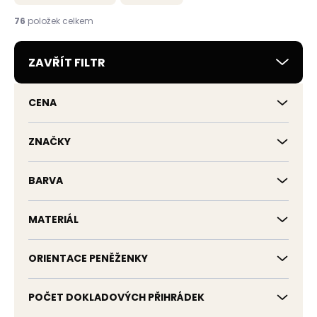
n
í
76
položek celkem
p
r
ZAVŘÍT FILTR
o
d
u
CENA
k
t
ů
ZNAČKY
BARVA
MATERIÁL
ORIENTACE PENĚŽENKY
POČET DOKLADOVÝCH PŘIHRÁDEK