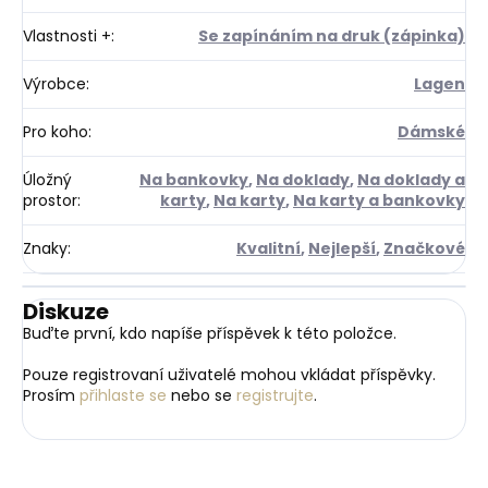
Vlastnosti +
:
Se zapínáním na druk (zápinka)
Výrobce
:
Lagen
Pro koho
:
Dámské
Úložný
Na bankovky
,
Na doklady
,
Na doklady a
prostor
:
karty
,
Na karty
,
Na karty a bankovky
Znaky
:
Kvalitní
,
Nejlepší
,
Značkové
Diskuze
Buďte první, kdo napíše příspěvek k této položce.
Pouze registrovaní uživatelé mohou vkládat příspěvky.
Prosím
přihlaste se
nebo se
registrujte
.