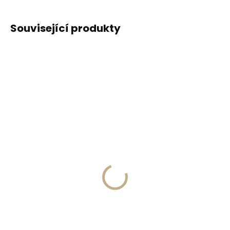
Související produkty
DOPORUČUJEME
DOPORUČUJEME
Vyrobíme do 20 dnů
Vyrobíme do 20 dnů
(>2 ks)
(>2 ks)
Gravírování
Gravírování textu na
monogramu na
peněženku
peněženku
329 Kč
269 Kč
Do košíku
Do košíku