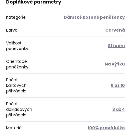
Doplňkové parametry
Kategorie
:
Dámské kožené peněženky
Barva
:
Červená
Velikost
Střední
peněženky
:
Orientace
Na výšku
peněženky
:
Počet
kartových
8 až 10
přihrádek
:
Počet
dokladových
3 až 4
přihrádek
:
Materiál
:
100% pravá kůže