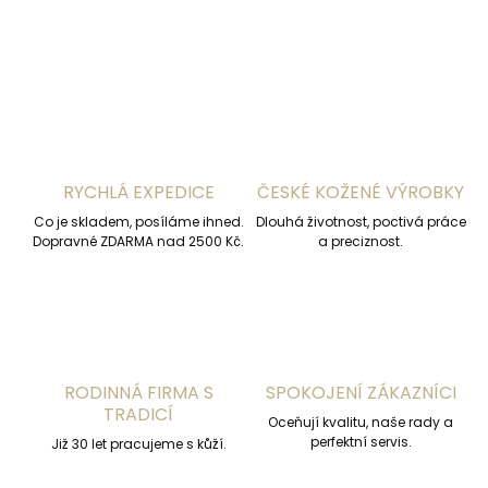
ZEPTAT SE
HLÍDAT
RYCHLÁ EXPEDICE
ČESKÉ KOŽENÉ VÝROBKY
Co je skladem, posíláme ihned.
Dlouhá životnost, poctivá práce
Dopravné ZDARMA nad 2500 Kč.
a preciznost.
RODINNÁ FIRMA S
SPOKOJENÍ ZÁKAZNÍCI
TRADICÍ
Oceňují kvalitu, naše rady a
perfektní servis.
Již 30 let pracujeme s kůží.