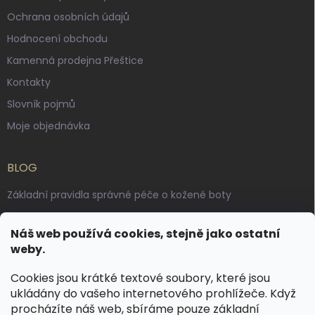
Ochrana osobních údajů
Hodnocení obchodu
Kamenná prodejna Přeštice
Kontakty
Slovník pojmů
Moje objednávka
BLOG
Základní pravidla správné péče o kožené boty
Jak pečovat o voskované, anilinové a olejované usně
Náš web používá cookies, stejně jako ostatní
Výroba českých kožených opasků: vůně pravé kůže, dotek
weby.
řemesla
Cookies jsou krátké textové soubory, které jsou
ukládány do vašeho internetového prohlížeče. Když
KONTAKT
procházíte náš web, sbíráme pouze základní