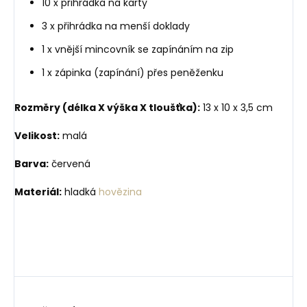
10 x přihrádka na karty
3 x přihrádka na menší doklady
1 x vnější mincovník se zapínáním na zip
1 x zápinka (zapínání) přes peněženku
Rozměry (délka X výška X tloušťka):
13 x 10 x 3,5 cm
Velikost:
malá
Barva:
červená
Materiál:
hladká
hovězina