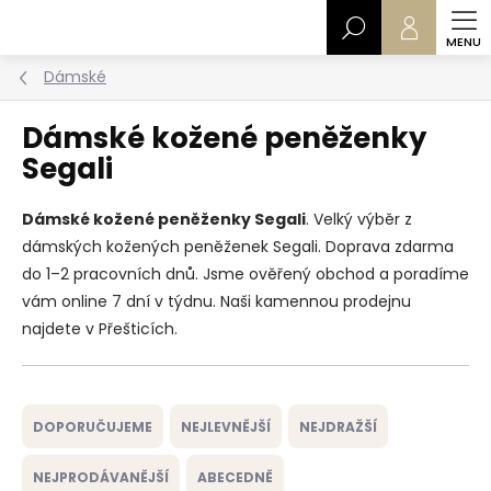
Přejít
Hledat
na
obsah
Dámské
Dámské kožené peněženky
Segali
Dámské kožené peněženky Segali
. Velký výběr z
dámských kožených peněženek Segali. Doprava zdarma
do 1–2 pracovních dnů. Jsme ověřený obchod a poradíme
vám online 7 dní v týdnu. Naši kamennou prodejnu
najdete v Přešticích.
Ř
a
DOPORUČUJEME
NEJLEVNĚJŠÍ
NEJDRAŽŠÍ
z
e
NEJPRODÁVANĚJŠÍ
ABECEDNĚ