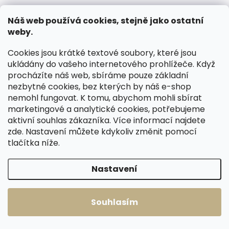
Náš web používá cookies, stejně jako ostatní
weby.
Skladem, odesíláme ihned
Skladem, odesíláme ihned
Cookies jsou krátké textové soubory, které jsou
(2 ks)
(>2 ks)
ukládány do vašeho internetového prohlížeče. Když
Dámská kožená
Dámská kožená
procházíte náš web, sbíráme pouze základní
peněženka Segali
peněženka Segali
nezbytné cookies, bez kterých by náš e-shop
SG - 7066 indigově
SG - 7066
nemohl fungovat. K tomu, abychom mohli sbírat
modrá
LAVENDER světle
849 Kč
849 Kč
marketingové a analytické cookies, potřebujeme
fialová
aktivní souhlas zákazníka. Více informací najdete
Do košíku
Do košíku
zde
. Nastavení můžete kdykoliv změnit pomocí
tlačítka níže.
Nastavení
Načíst 60 dalších
1
3
O
S
Souhlasím
v
t
150
položek celkem
l
r
Nahoru
á