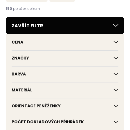
n
í
150
položek celkem
p
r
ZAVŘÍT FILTR
o
d
u
CENA
k
t
ů
ZNAČKY
BARVA
MATERIÁL
ORIENTACE PENĚŽENKY
POČET DOKLADOVÝCH PŘIHRÁDEK