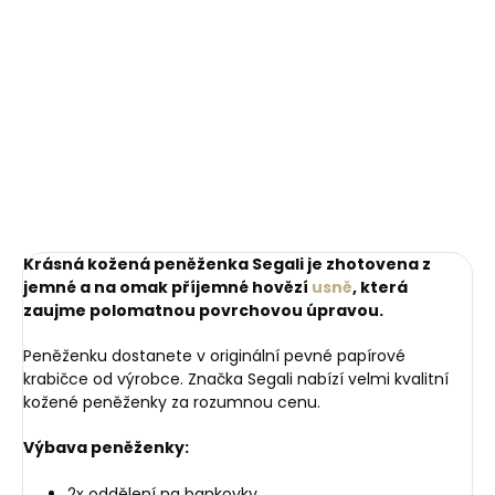
Do košíku
Krásná kožená peněženka Segali je zhotovena z
jemné a na omak příjemné hovězí
usně
, která
zaujme polomatnou povrchovou úpravou.
Peněženku dostanete v originální pevné papírové
krabičce od výrobce. Značka Segali nabízí velmi kvalitní
kožené peněženky za rozumnou cenu.
Výbava peněženky:
2x oddělení na bankovky