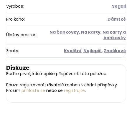
Výrobce
:
Segali
Pro koho
:
Dámské
Na bankovky
,
Na karty
,
Na karty a
Úložný prostor
:
bankovky
Znaky
:
Kvalitní
,
Nejlepší
,
Značkové
Diskuze
Buďte první, kdo napíše příspěvek k této položce.
Pouze registrovaní uživatelé mohou vkládat příspěvky.
Prosím
přihlaste se
nebo se
registrujte
.