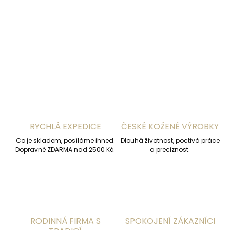
DETAILNÍ INFORMACE
ZEPTAT SE
HLÍDAT
RYCHLÁ EXPEDICE
ČESKÉ KOŽENÉ VÝROBKY
Co je skladem, posíláme ihned.
Dlouhá životnost, poctivá práce
Dopravné ZDARMA nad 2500 Kč.
a preciznost.
RODINNÁ FIRMA S
SPOKOJENÍ ZÁKAZNÍCI