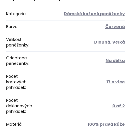
Kategorie
:
Dámské kožené peněženky
Barva
:
Červená
Velikost
Dlouhá
,
Velká
peněženky
:
Orientace
Na délku
peněženky
:
Počet
kartových
17 a více
přihrádek
:
Počet
dokladových
0 až 2
přihrádek
:
Materiál
:
100% pravá kůže