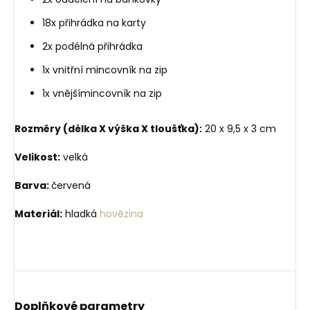
18x přihrádka na karty
2x podélná přihrádka
1x vnitřní mincovník na zip
1x vnějšímincovník na zip
Rozměry (délka X výška X tloušťka):
20 x 9,5 x 3 cm
Velikost:
velká
Barva:
červená
Materiál:
hladká
hovězina
Doplňkové parametry