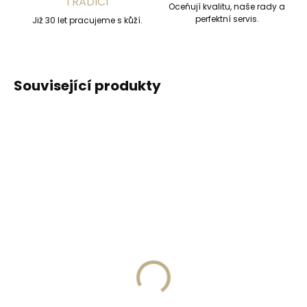
TRADICÍ
Oceňují kvalitu, naše rady a
perfektní servis.
Již 30 let pracujeme s kůží.
Související produkty
DOPORUČUJEME
DOPORUČUJEME
Vyrobíme do 20 dnů
Vyrobíme do 20 dnů
(>2 ks)
(>2 ks)
Gravírování
Gravírování textu na
monogramu na
peněženku
peněženku
329 Kč
269 Kč
Do košíku