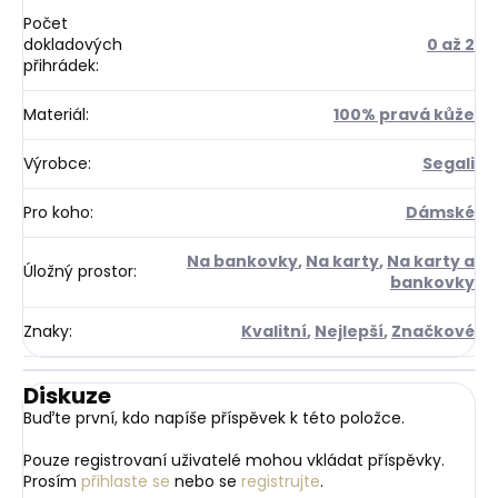
Počet
dokladových
0 až 2
přihrádek
:
Materiál
:
100% pravá kůže
Výrobce
:
Segali
Pro koho
:
Dámské
Na bankovky
,
Na karty
,
Na karty a
Úložný prostor
:
bankovky
Znaky
:
Kvalitní
,
Nejlepší
,
Značkové
Diskuze
Buďte první, kdo napíše příspěvek k této položce.
Pouze registrovaní uživatelé mohou vkládat příspěvky.
Prosím
přihlaste se
nebo se
registrujte
.