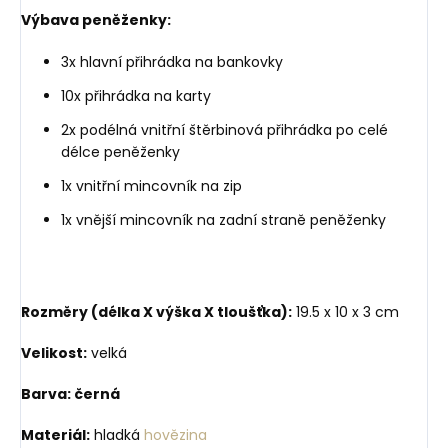
Výbava peněženky:
3x hlavní přihrádka na bankovky
10x přihrádka na karty
2x podélná vnitřní štěrbinová přihrádka po celé
délce peněženky
1x vnitřní mincovník na zip
1x vnější mincovník na zadní straně peněženky
Rozměry (délka X výška X tloušťka):
19.5 x 10 x 3 cm
Velikost:
velká
Barva: černá
Materiál:
hladká
hovězina