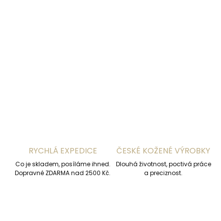
DORUČENÍ
−
+
Přidat do košíku
DETAILNÍ INFORMACE
ZEPTAT SE
HLÍDAT
RYCHLÁ EXPEDICE
ČESKÉ KOŽENÉ VÝROBKY
Co je skladem, posíláme ihned.
Dlouhá životnost, poctivá práce
Dopravné ZDARMA nad 2500 Kč.
a preciznost.