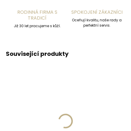
RODINNÁ FIRMA S
SPOKOJENÍ ZÁKAZNÍCI
TRADICÍ
Oceňují kvalitu, naše rady a
perfektní servis.
Již 30 let pracujeme s kůží.
Související produkty
DOPORUČUJEME
DOPORUČUJEME
Vyrobíme do 20 dnů
Vyrobíme do 20 dnů
(>2 ks)
(>2 ks)
Gravírování
Gravírování textu na
monogramu na
peněženku