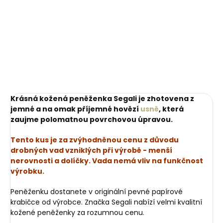
peněženku
329 Kč
269 Kč
Do košíku
Do košíku
Krásná kožená peněženka Segali je zhotovena z
jemné a na omak příjemné hovězí
usně
, která
zaujme polomatnou povrchovou úpravou.
Tento kus je za zvýhodněnou cenu z důvodu
drobných vad vzniklých při výrobě - menší
nerovnosti a dolíčky. Vada nemá vliv na funkčnost
výrobku.
Peněženku dostanete v originální pevné papírové
krabičce od výrobce. Značka Segali nabízí velmi kvalitní
kožené peněženky za rozumnou cenu.