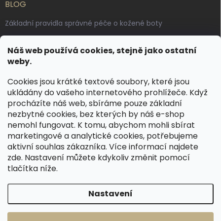
BLOG
Základní pravidla správné péče o kožené boty
Jak pečovat o voskované, anilinové a olejované usně
Náš web používá cookies, stejně jako ostatní
Výroba českých kožených opasků: vůně pravé kůže, dotek
weby.
řemesla
Cookies jsou krátké textové soubory, které jsou
ukládány do vašeho internetového prohlížeče. Když
KONTAKT
procházíte náš web, sbíráme pouze základní
nezbytné cookies, bez kterých by náš e-shop
dotazy
@
spongr.cz
nemohl fungovat. K tomu, abychom mohli sbírat
marketingové a analytické cookies, potřebujeme
+420 776 663 962
aktivní souhlas zákazníka. Více informací najdete
https://www.facebook.com/spongr.cz
zde
. Nastavení můžete kdykoliv změnit pomocí
tlačítka níže.
spongr.cz
Nastavení