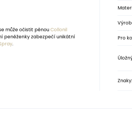
Materi
Výrob
e může očistit pěnou
Collonil
ní peněženky zabezpečí unikátní
Pro k
 Spray
.
Úložn
Znaky