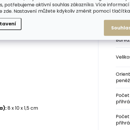
s, potřebujeme aktivní souhlas zákazníka. Více informací
obena z kvalitní hladké
te
zde
. Nastavení můžete kdykoliv změnit pomocí tlačítka 
i příjemná na omak.
Kateg
tavení
ka není v papírové krabičce, ale
Souhla
Barva
:
Velik
Orien
peněž
Počet
přihr
a):
8 x 10 x 1,5 cm
Počet
přihr