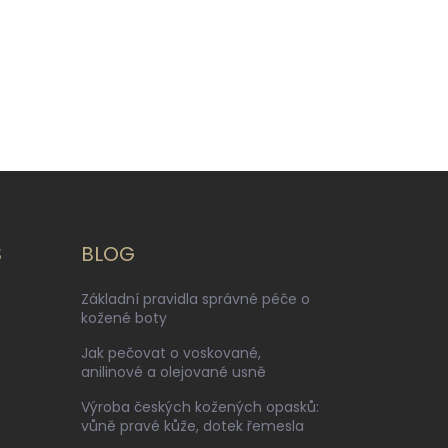
S
BLOG
Základní pravidla správné péče o
kožené boty
Jak pečovat o voskované,
anilinové a olejované usně
Výroba českých kožených opasků:
vůně pravé kůže, dotek řemesla