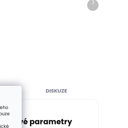
Další
Skladem, odesíláme ihned
ihned
produkt
(>2 ks)
>2 ks)
Dámský kožený opasek
Špongr 3001 červený
490 Kč
Detail
65 cm
70 cm
75 cm
80 cm
85 cm
90 cm
95 cm
100 cm
105 cm
DISKUZE
šeho
pouze
lňkové parametry
ické