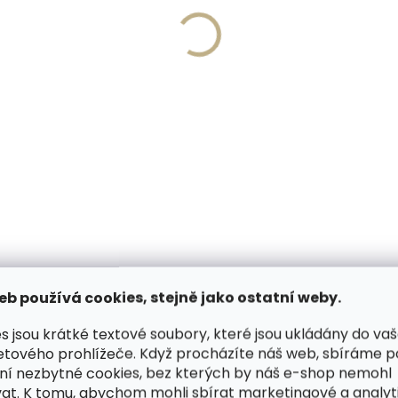
Vyrobíme do 20 dnů
Skladem, odesíláme 
(>2 ks)
(
írování textu na
PEDAG Combi Set čistící
ěženku
pěna s houbičkou 125 ml
 Kč
citrus
218 Kč
košíku
Do košíku
ODOBNÉ (6)
HODNOCENÍ (1)
eb používá cookies, stejně jako ostatní weby.
s jsou krátké textové soubory, které jsou ukládány do va
etového prohlížeče. Když procházíte náš web, sbíráme 
egali jejíž předností je její
Dop
ní nezbytné cookies, bez kterých by náš e-shop nemohl
at. K tomu, abychom mohli sbírat marketingové a analyt
stupný mincovník. Tato