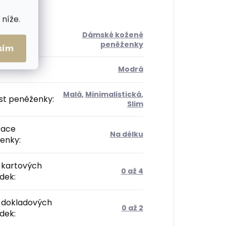
níže.
Dámské kožené
orie
:
peněženky
sím
Modrá
Malá
,
Minimalistická
,
ost peněženky
:
Slim
tace
Na délku
enky
:
 kartových
0 až 4
ádek
:
 dokladových
0 až 2
ádek
: