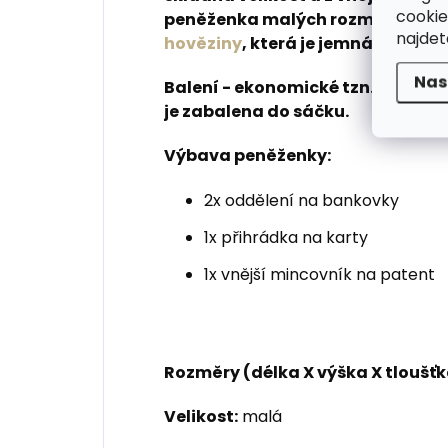
cookie
peněženka malých rozměrů je vyr
najde
hověziny
, která je jemná a velm
Nas
Balení - ekonomické tzn. peněžen
je zabalena do sáčku.
Výbava peněženky:
2x oddělení na bankovky
1x přihrádka na karty
1x vnější mincovník na patent
Rozměry (délka X výška X tloušťk
Velikost:
malá