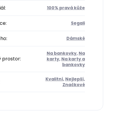
ál
:
100% pravá kůže
ce
:
Segali
oho
:
Dámské
Na bankovky
,
Na
ý prostor
:
karty
,
Na karty a
bankovky
Kvalitní
,
Nejlepší
,
:
Značkové