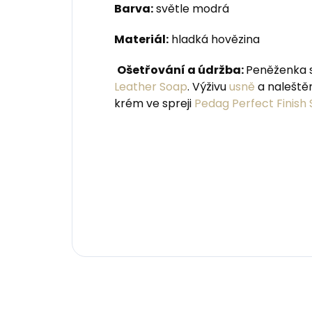
Barva:
světle modrá
Materiál:
hladká hovězina
Ošetřování a údržba:
Peněženka s
Leather Soap
. Výživu
usně
a naleště
krém ve spreji
Pedag Perfect Finish