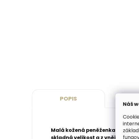
Vyrobíme do 20 dnů
(>2 ks)
Gravírování monogramu na
Grav
peněženku
pen
269 Kč
329
Do košíku
Do 
POPIS
P
Náš w
Cookie
intern
Malá kožená peněženka od značky S
základ
fungov
skladná velikost a z vnějšku pří