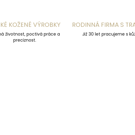
KÉ KOŽENÉ VÝROBKY
RODINNÁ FIRMA S TR
á životnost, poctivá práce a
Již 30 let pracujeme s kůž
preciznost.
UČUJEME