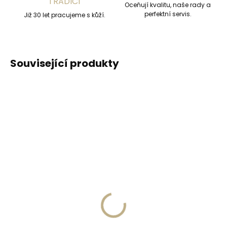
TRADICÍ
Oceňují kvalitu, naše rady a
perfektní servis.
Již 30 let pracujeme s kůží.
Související produkty
DOPORUČUJEME
DOPORUČUJEME
Vyrobíme do 20 dnů
Vyrobíme do 20 dnů
(>2 ks)
(>2 ks)
Gravírování
Gravírování textu na
monogramu na
peněženku
peněženku
329 Kč
269 Kč
Do košíku