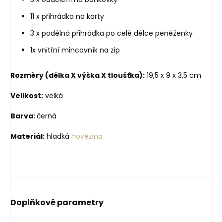
11 x přihrádka na karty
3 x podélná přihrádka po celé délce peněženky
1x vnitřní mincovník na zip
Rozměry (délka X výška X tloušťka):
19,5 x 9 x 3,5 cm
Velikost:
velká
Barva:
černá
Materiál:
hladká
hovězina
Doplňkové parametry