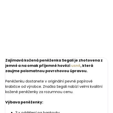
Do košíku
Zajímavá kožená peněženka Segali je zhotovena z
jemné a na omak příjemné hovězí
usně
, která
zaujme polomatnou povrchovou úpravou.
Peněženku dostanete v originální pevné papírové
krabičce od výrobce. Značka Segali nabízí velmi kvalitní
kožené peněženky za rozumnou cenu.
Výbava peněženky:
3 x oddělení na bankovky