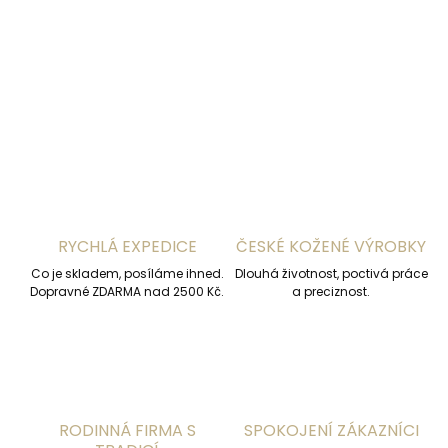
DETAILNÍ INFORMACE
ZEPTAT SE
HLÍDAT
RYCHLÁ EXPEDICE
ČESKÉ KOŽENÉ VÝROBKY
Co je skladem, posíláme ihned.
Dlouhá životnost, poctivá práce
Dopravné ZDARMA nad 2500 Kč.
a preciznost.
RODINNÁ FIRMA S
SPOKOJENÍ ZÁKAZNÍCI