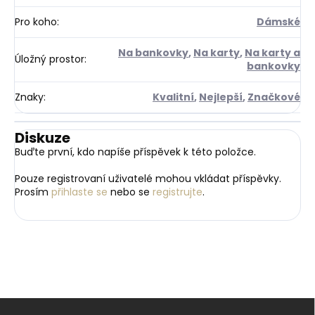
Pro koho
:
Dámské
Na bankovky
,
Na karty
,
Na karty a
Úložný prostor
:
bankovky
Znaky
:
Kvalitní
,
Nejlepší
,
Značkové
Diskuze
Buďte první, kdo napíše příspěvek k této položce.
Pouze registrovaní uživatelé mohou vkládat příspěvky.
Prosím
přihlaste se
nebo se
registrujte
.
Z