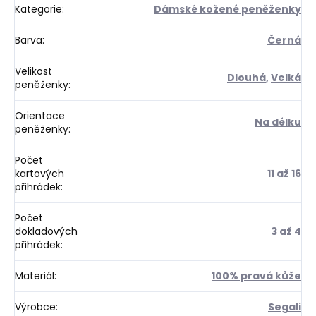
Kategorie
:
Dámské kožené peněženky
Barva
:
Černá
Velikost
Dlouhá
,
Velká
peněženky
:
Orientace
Na délku
peněženky
:
Počet
kartových
11 až 16
přihrádek
:
Počet
dokladových
3 až 4
přihrádek
:
Materiál
:
100% pravá kůže
Výrobce
:
Segali