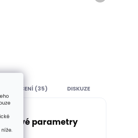
Skladem, odesíláme ihned
ihned
(>2 ks)
>2 ks)
Collonil Vegan Organic
Cream 100 ml - přírodní
krém na boty
162 Kč
Do košíku
HODNOCENÍ (35)
DISKUZE
šeho
pouze
ické
lňkové parametry
níže.