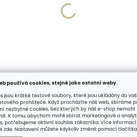
Skladem, odesíláme ihned
Skladem, odesíláme 
(>2 ks)
(
g Perfect Finish Spray
Collonil Vario 200 ml
ml krém na boty ve spreji
impregnační sprej
 Kč
187 Kč
košíku
Do košíku
eb používá cookies, stejně jako ostatní weby.
SOUVISEJÍCÍ SOUBORY (1)
VIDEA (1)
s jsou krátké textové soubory, které jsou ukládány do va
etového prohlížeče. Když procházíte náš web, sbíráme 
ní nezbytné cookies, bez kterých by náš e-shop nemohl
at. K tomu, abychom mohli sbírat marketingové a analyt
 Collonil Carbon Pro používá
Dop
s, potřebujeme aktivní souhlas zákazníka. Více informací
 účinnému impregnování pravé
te
zde
. Nastavení můžete kdykoliv změnit pomocí tlačítka 
sprej nejen výborně chrání