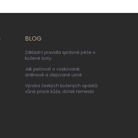
S
BLOG
Základní pravidla správné péče o
kožené boty
Jak pečovat o voskované,
anilinové a olejované usně
Výroba českých kožených opasků:
vůně pravé kůže, dotek řemesla