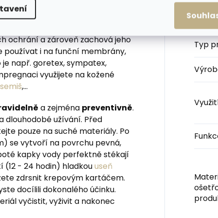
oti hlubokému zašpinění a
tavení
Souhla
Kateg
rch ochrání a zároveň zachová jeho
Typ p
e používat i na funční membrány,
 je např. goretex, sympatex,
Výrob
impregnaci využijete na kožené
semiš
,...
Využit
ravidelně
a zejména
preventivně
.
 a dlouhodobé užívání. Před
kejte pouze na suché materiály. Po
Funkc
cm) se vytvoří na povrchu pevná,
poté kapky vody perfektně stékají
 (12 - 24 hodin) hladkou
useň
Materi
ůžete zdrsnit krepovým kartáčem.
ošetř
ste docílili dokonalého účinku.
produ
ál vyčistit, vyživit a nakonec