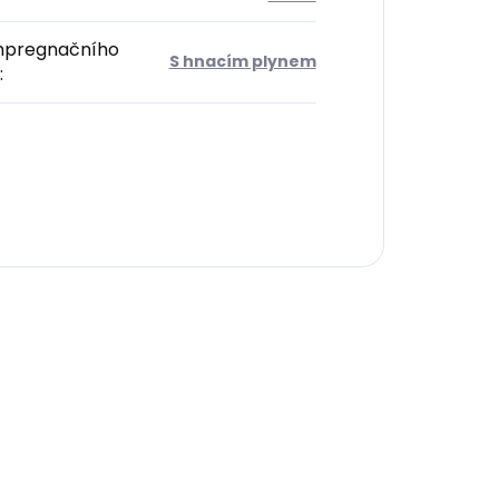
mpregnačního
S hnacím plynem
: