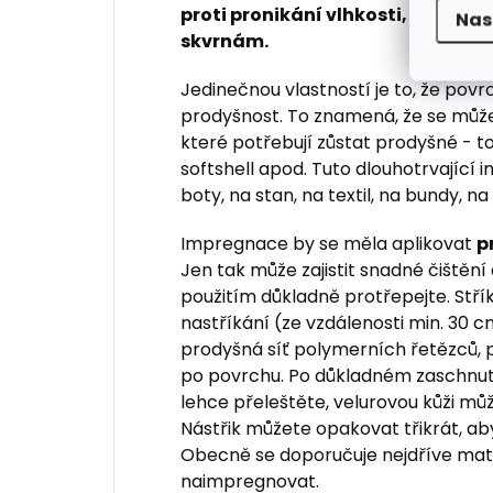
proti pronikání vlhkosti, ale i pr
Nas
skvrnám.
Jedinečnou vlastností je to, že pov
prodyšnost. To znamená, že se můž
které potřebují zůstat prodyšné - to
softshell apod. Tuto dlouhotrvající 
boty, na stan, na textil, na bundy, na
Impregnace by se měla aplikovat
p
Jen tak může zajistit snadné čištění
použitím důkladně protřepejte. Stří
nastříkání (ze vzdálenosti min. 30 
prodyšná síť polymerních řetězců, 
po povrchu. Po důkladném zaschnutí
lehce přeleštěte, velurovou kůži m
Nástřik můžete opakovat třikrát, aby
Obecně se doporučuje nejdříve materi
naimpregnovat.