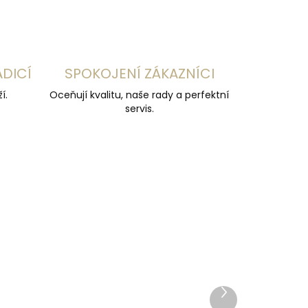
ADICÍ
SPOKOJENÍ ZÁKAZNÍCI
í.
Oceňují kvalitu, naše rady a perfektní
servis.
DOPORUČUJEME
Další
produkt