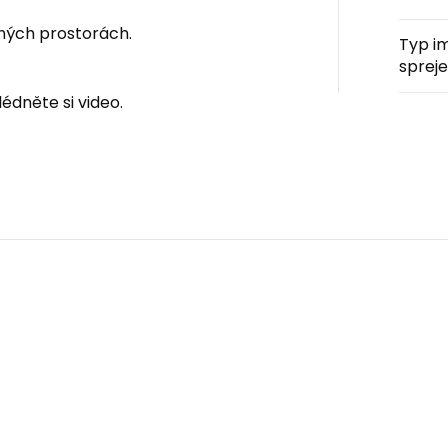
ených prostorách.
Typ i
spreje
lédněte si video.