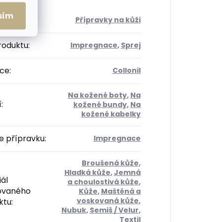
sím
orie
:
Přípravky na kůži
roduktu
:
Impregnace
,
Sprej
ce
:
Collonil
Na kožené boty
,
Na
í
:
kožené bundy
,
Na
kožené kabelky
e přípravku
:
Impregnace
Broušená kůže
,
Hladká kůže
,
Jemná
ál
a choulostivá kůže
,
ovaného
Kůže
,
Maštěná a
voskovaná kůže
,
ktu
:
Nubuk
,
Semiš / Velur
,
Textil