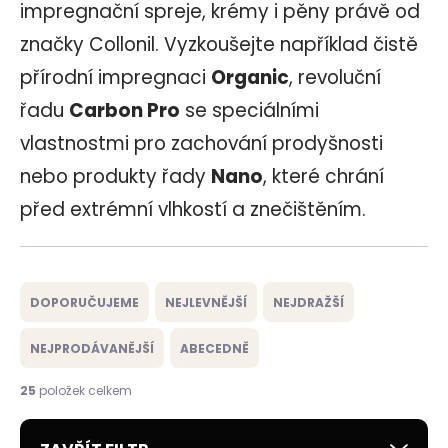
impregnační spreje, krémy i pěny právě od
značky Collonil. Vyzkoušejte například čistě
přírodní impregnaci
Organic
, revoluční
řadu
Carbon Pro
se speciálními
vlastnostmi pro zachování prodyšnosti
nebo produkty řady
Nano
, které chrání
před extrémní vlhkostí a znečištěním.
Ř
a
DOPORUČUJEME
NEJLEVNĚJŠÍ
NEJDRAŽŠÍ
z
e
NEJPRODÁVANĚJŠÍ
ABECEDNĚ
n
í
25
položek celkem
p
r