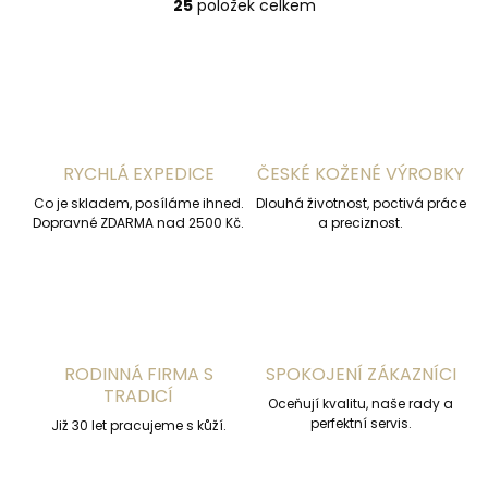
25
položek celkem
O
v
l
á
d
a
c
í
RYCHLÁ EXPEDICE
ČESKÉ KOŽENÉ VÝROBKY
p
r
Co je skladem, posíláme ihned.
Dlouhá životnost, poctivá práce
v
Dopravné ZDARMA nad 2500 Kč.
a preciznost.
k
y
v
ý
p
i
s
RODINNÁ FIRMA S
SPOKOJENÍ ZÁKAZNÍCI
u
TRADICÍ
Oceňují kvalitu, naše rady a
perfektní servis.
Již 30 let pracujeme s kůží.