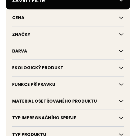
ZAVŘÍT FILTR
o
d
u
CENA
k
t
ů
ZNAČKY
BARVA
EKOLOGICKÝ PRODUKT
FUNKCE PŘÍPRAVKU
MATERIÁL OŠETŘOVANÉHO PRODUKTU
TYP IMPREGNAČNÍHO SPREJE
TYP PRODUKTU