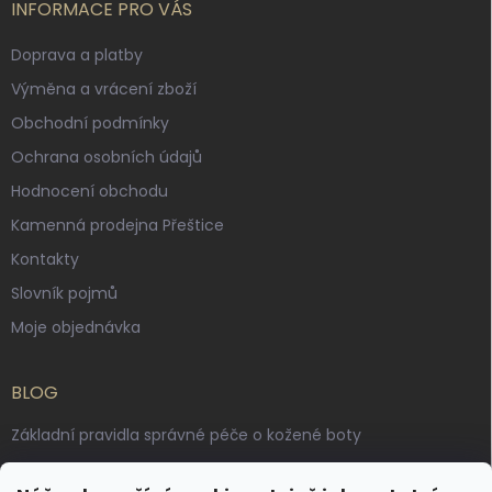
INFORMACE PRO VÁS
Doprava a platby
Výměna a vrácení zboží
Obchodní podmínky
Ochrana osobních údajů
Hodnocení obchodu
Kamenná prodejna Přeštice
Kontakty
Slovník pojmů
Moje objednávka
BLOG
Základní pravidla správné péče o kožené boty
Jak pečovat o voskované, anilinové a olejované usně