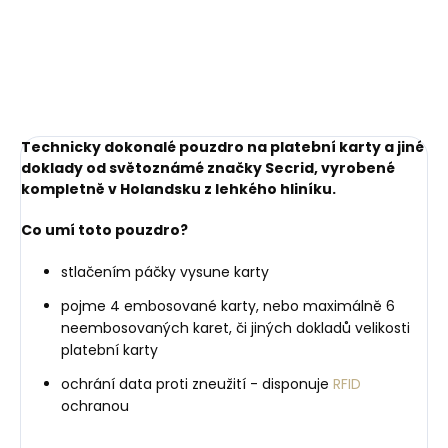
Black-Red černé s
208 Kč
1 749 Kč
červeným prošíváním
Do košíku
Do košíku
Technicky dokonalé pouzdro na platební karty a jiné
doklady od světoznámé značky Secrid, vyrobené
kompletně v Holandsku z lehkého hliníku.
Co umí toto pouzdro?
stlačením páčky vysune karty
pojme 4 embosované karty, nebo maximálně 6
neembosovaných karet, či jiných dokladů velikosti
platební karty
ochrání data proti zneužití - disponuje
RFID
ochranou