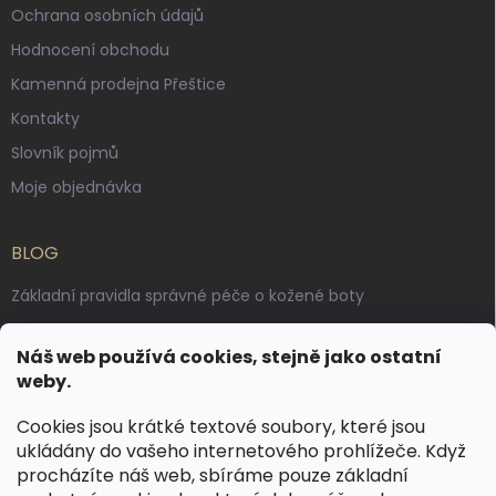
Ochrana osobních údajů
Hodnocení obchodu
Kamenná prodejna Přeštice
Kontakty
Slovník pojmů
Moje objednávka
BLOG
Základní pravidla správné péče o kožené boty
Jak pečovat o voskované, anilinové a olejované usně
Náš web používá cookies, stejně jako ostatní
Výroba českých kožených opasků: vůně pravé kůže, dotek
weby.
řemesla
Cookies jsou krátké textové soubory, které jsou
ukládány do vašeho internetového prohlížeče. Když
KONTAKT
procházíte náš web, sbíráme pouze základní