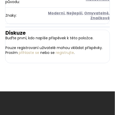
původu
:
Moderní
,
Nejlepší
,
Omyvatelné
,
Znaky
:
Značkové
Diskuze
Buďte první, kdo napíše příspěvek k této položce.
Pouze registrovaní uživatelé mohou vkládat příspěvky.
Prosím
přihlaste se
nebo se
registrujte
.
Z
á
p
a