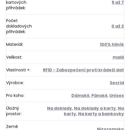
kartových
5 až 7
přihrádek
:
Počet
dokladových
0 až 2
přihrádek
:
Materiál
:
100% hliník
Velikost
:
malá
Vlastnosti +
:
RFID - Zabezpečení proti krádeži dat
Výrobce
:
Secrid
Pro koho
:
Dámské
,
Pánské
,
Unisex
Úložný
Na doklady
,
Na doklady a karty
,
Na
prostor
:
karty
,
Na karty a bankovky
Země
Nizozemsko