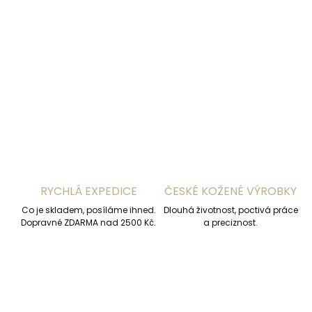
−
+
Přidat do košíku
DETAILNÍ INFORMACE
ZEPTAT SE
HLÍDAT
RYCHLÁ EXPEDICE
ČESKÉ KOŽENÉ VÝROBKY
Co je skladem, posíláme ihned.
Dlouhá životnost, poctivá práce
Dopravné ZDARMA nad 2500 Kč.
a preciznost.