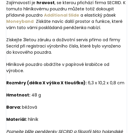
Zajímavostí je
hravost
, se kterou přichází firma SECRID. K
tomuto hliníkovému pouzdru můžete totiž dokoupit
přídavné pouzdro
Additional Slide
a elastický pásek
Moneyband
Získáte navíc další prostor a funkce, které
vám tato vámi poskládaná peněženka nabízí.
Získejte 3letou záruku a doživotní servis přímo od firmy
Secrid při registraci výrobního čísla, které bylo vyraženo
do kovového pouzdra.
Hliníkové pouzdro obdržíte v papírové krabičce od
výrobce.
Rozměry (délka X výška X tloušťka):
6,3 x 10,2 x 0,8 cm
Hmotnost:
48 g
Barva:
béžová
Materiál:
hliník
Poznejte blíže peněženky SECRID a filozofii této holandské