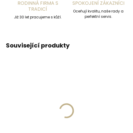
RODINNÁ FIRMA S
SPOKOJENÍ ZÁKAZNÍCI
TRADICÍ
Oceňují kvalitu, naše rady a
perfektní servis.
Již 30 let pracujeme s kůží.
Související produkty
DOPORUČUJEME
ZDARMA
Skladem, odesíláme ihned
(1 ks)
Skladem, odesíláme ihned
(>2 ks)
Kožené pouzdro na
Collonil Nilfett 75 ml
karty SECRID
balzám na hladkou kůži
Slimwallet Matte