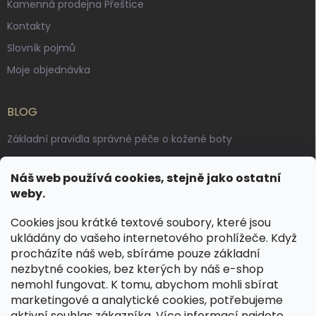
Kamenná prodejna Přeštice
Kontakty
Slovník pojmů
Moje objednávka
BLOG
Základní pravidla správné péče o kožené boty
Jak pečovat o voskované, anilinové a olejované usně
Náš web používá cookies, stejně jako ostatní
Výroba českých kožených opasků: vůně pravé kůže, dotek
weby.
řemesla
Cookies jsou krátké textové soubory, které jsou
ukládány do vašeho internetového prohlížeče. Když
KONTAKT
procházíte náš web, sbíráme pouze základní
nezbytné cookies, bez kterých by náš e-shop
dotazy
@
spongr.cz
nemohl fungovat. K tomu, abychom mohli sbírat
marketingové a analytické cookies, potřebujeme
+420 776 663 962
aktivní souhlas zákazníka. Více informací najdete