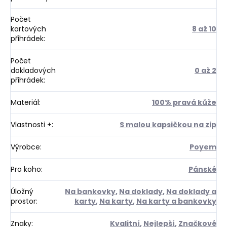
Počet
kartových
8 až 10
přihrádek
:
Počet
dokladových
0 až 2
přihrádek
:
Materiál
:
100% pravá kůže
Vlastnosti +
:
S malou kapsičkou na zip
Výrobce
:
Poyem
Pro koho
:
Pánské
Úložný
Na bankovky
,
Na doklady
,
Na doklady a
prostor
:
karty
,
Na karty
,
Na karty a bankovky
Znaky
:
Kvalitní
,
Nejlepší
,
Značkové