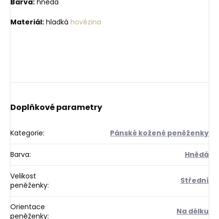
Barva:
hnědá
Materiál:
hladká
hovězina
Doplňkové parametry
Kategorie
:
Pánské kožené peněženky
Barva
:
Hnědá
Velikost
Střední
peněženky
:
Orientace
Na délku
peněženky
: