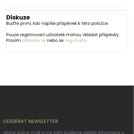
Diskuze
Buďte první, kdo napíše příspěvek k této položce.
Pouze registrovaní uživatelé mohou vkládat příspěvky.
Prosím
přihlaste se
nebo se
registrujte
.
Z
á
p
a
t
í
ODEBÍRAT NEWSLETTER
Vložte svůj e-mail a my vám budeme zasílat informace o