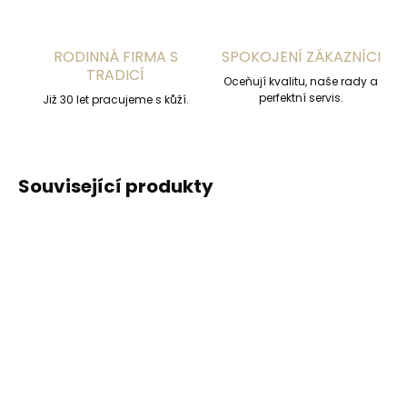
RODINNÁ FIRMA S
SPOKOJENÍ ZÁKAZNÍCI
TRADICÍ
Oceňují kvalitu, naše rady a
perfektní servis.
Již 30 let pracujeme s kůží.
Související produkty
DOPORUČUJEME
DOPORUČUJEME
Vyrobíme do 20 dnů
Vyrobíme do 20 dnů
(>2 ks)
(>2 ks)
Gravírování
Gravírování textu na