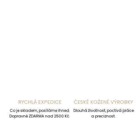
DETAILNÍ INFORMACE
ZEPTAT SE
HLÍDAT
RYCHLÁ EXPEDICE
ČESKÉ KOŽENÉ VÝROBKY
Co je skladem, posíláme ihned.
Dlouhá životnost, poctivá práce
Dopravné ZDARMA nad 2500 Kč.
a preciznost.