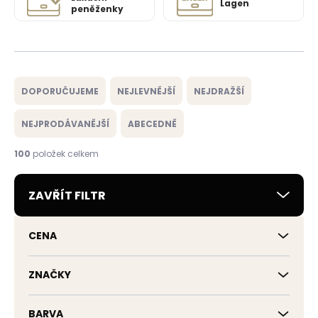
Lagen
peněženky
Ř
a
DOPORUČUJEME
NEJLEVNĚJŠÍ
NEJDRAŽŠÍ
z
e
NEJPRODÁVANĚJŠÍ
ABECEDNĚ
n
í
100
položek celkem
p
r
ZAVŘÍT FILTR
o
d
u
CENA
k
t
ů
ZNAČKY
BARVA