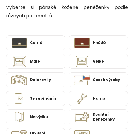
Vyberte si pánské kožené peněženky podle
různých parametrů:
Černé
Hnědé
Malé
Velké
Dolarovky
České výroby
Se zapínáním
Na zip
Kvalitní
Na výšku
peněženky
Luxusní