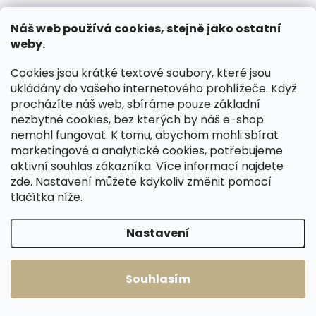
peněženka Poyem
peněženka Poyem
5230 hnědá
5231 černá
Náš web používá cookies, stejně jako ostatní
899 Kč
799 Kč
weby.
Do košíku
Do košíku
Cookies jsou krátké textové soubory, které jsou
ukládány do vašeho internetového prohlížeče. Když
procházíte náš web, sbíráme pouze základní
nezbytné cookies, bez kterých by náš e-shop
nemohl fungovat. K tomu, abychom mohli sbírat
marketingové a analytické cookies, potřebujeme
aktivní souhlas zákazníka. Více informací najdete
zde
. Nastavení můžete kdykoliv změnit pomocí
tlačítka níže.
Nastavení
Skladem, odesíláme ihned
Skladem, odesíláme ihned
(2 ks)
(2 ks)
Souhlasím
Pánská kožená
Pánská kožená
peněženka Poyem
peněženka Poyem