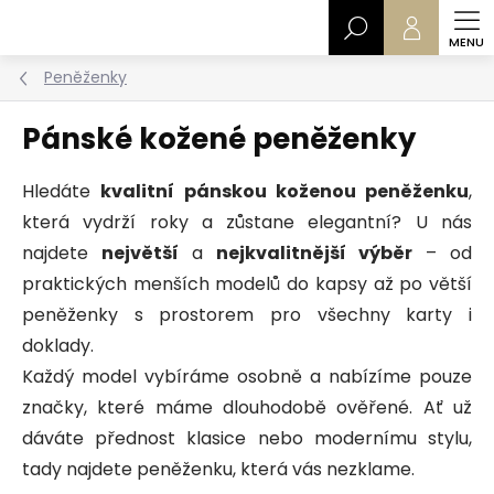
Přejít
Hledat
na
obsah
Peněženky
Pánské kožené peněženky
Hledáte
kvalitní pánskou koženou peněženku
,
která vydrží roky a zůstane elegantní? U nás
najdete
největší
a
nejkvalitnější výběr
– od
praktických menších modelů do kapsy až po větší
peněženky s prostorem pro všechny karty i
doklady.
Každý model vybíráme osobně a nabízíme pouze
značky, které máme dlouhodobě ověřené. Ať už
dáváte přednost klasice nebo modernímu stylu,
tady najdete peněženku, která vás nezklame.