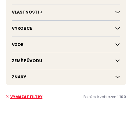
VLASTNOSTI +
VÝROBCE
VZOR
ZEMĚ PŮVODU
ZNAKY
Položek k zobrazení:
100
VYMAZAT FILTRY
V
ý
p
i