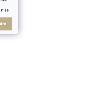
níže.
sím
me ihned
Skladem, odesíláme ihned
(>2 ks)
(>2 ks)
Hnědá pánská kožená
6-3701
peněženka Lagen 66-3701
/M hrozen vína malý
538 Kč
Do košíku
ČESKÁ VÝROBA