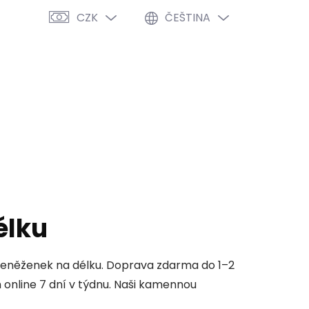
CZK
ČEŠTINA
PRÁZDNÝ KOŠÍK
NÁKUPNÍ
KOŠÍK
VÝPRODEJ %
O NÁS
BLOG
élku
peněženek na délku. Doprava zdarma do 1–2
nline 7 dní v týdnu. Naši kamennou