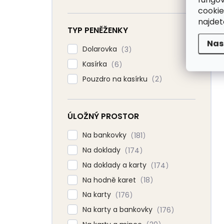
cookie
najde
TYP PENĚŽENKY
Nas
Dolarovka
3
Kasírka
6
Pouzdro na kasírku
2
ÚLOŽNÝ PROSTOR
Na bankovky
181
Na doklady
174
Na doklady a karty
174
Na hodně karet
18
Na karty
176
Na karty a bankovky
176