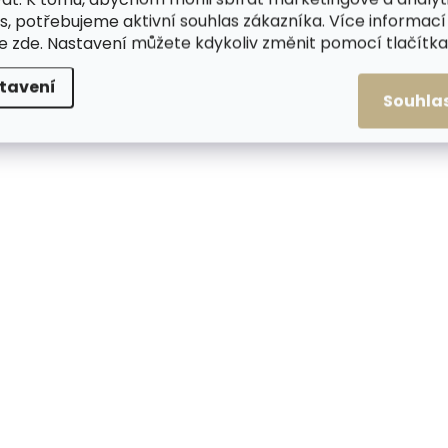
s, potřebujeme aktivní souhlas zákazníka. Více informací
te
zde
. Nastavení můžete kdykoliv změnit pomocí tlačítka 
tavení
Souhla
Skladem, odesíláme ihned
Skladem, odesílá
(>2 ks)
Pánská kožená
Pánská kožená
peněženka Segali
peněženka Lagen 6
929204030 koňakově
OREL černá
hnědá patina
698 Kč
466 Kč
Do košíku
Do košíku
ČESKÁ VÝROBA