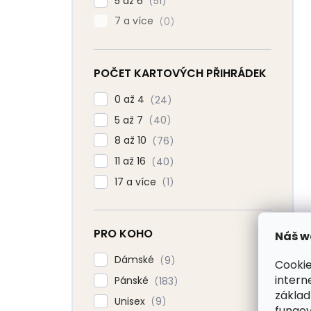
5 až 6
51
7 a více
0
POČET KARTOVÝCH PŘIHRÁDEK
0 až 4
24
5 až 7
40
8 až 10
76
11 až 16
40
17 a více
1
PRO KOHO
Náš w
Dámské
9
Cookie
intern
Pánské
183
základ
Unisex
9
fungov