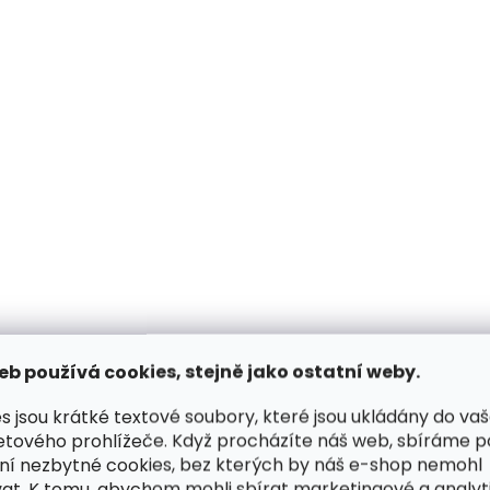
Skladem, odesíláme ihned
Skladem, odesílá
(1 ks)
Pánská kožená
Pánská kožená
peněženka BLC-6128-224
peněženka Lagen 
koňaková s RFID
3701/M LEBKA hněd
899 Kč
538 Kč
Do košíku
Do košíku
eb používá cookies, stejně jako ostatní weby.
s jsou krátké textové soubory, které jsou ukládány do va
DOPORUČUJEME
etového prohlížeče. Když procházíte náš web, sbíráme 
ní nezbytné cookies, bez kterých by náš e-shop nemohl
at. K tomu, abychom mohli sbírat marketingové a analyt