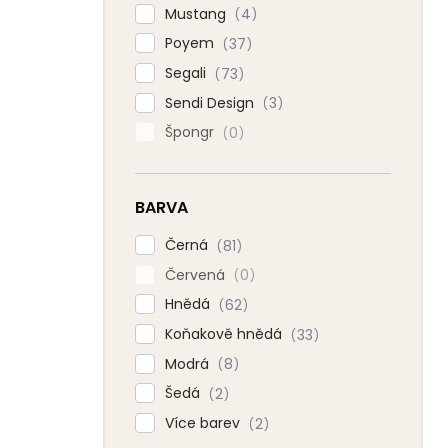
Mustang
4
Poyem
37
Segali
73
Sendi Design
3
Špongr
0
BARVA
Černá
81
Červená
0
Hnědá
62
Koňakově hnědá
33
Modrá
8
Šedá
2
Více barev
2