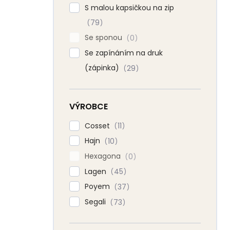
S malou kapsičkou na zip
79
Se sponou
0
Se zapínáním na druk
(zápinka)
29
VÝROBCE
Cosset
11
Hajn
10
Hexagona
0
Lagen
45
Poyem
37
Segali
73