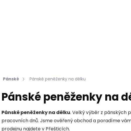
Hledat
KOŽEŠINY DO INTERIÉRU
PŘÍPRAVKY NA KŮŽI
Pánské
Pánské peněženky na délku
Pánské peněženky na d
Pánské peněženky na délku
. Velký výběr z pánských 
pracovních dnů. Jsme ověřený obchod a poradíme vám o
prodejnu najdete v Přešticích.