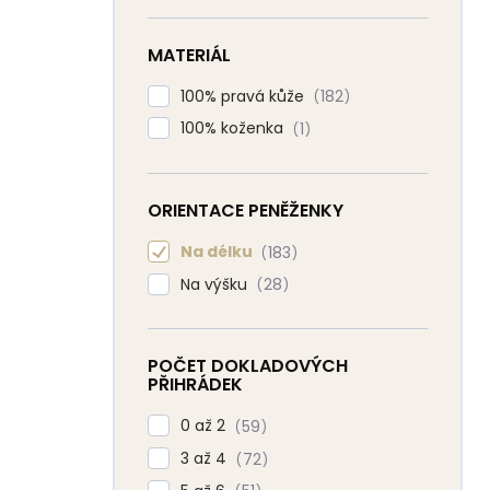
MATERIÁL
100% pravá kůže
182
100% koženka
1
ORIENTACE PENĚŽENKY
Na délku
183
Na výšku
28
POČET DOKLADOVÝCH
PŘIHRÁDEK
0 až 2
59
3 až 4
72