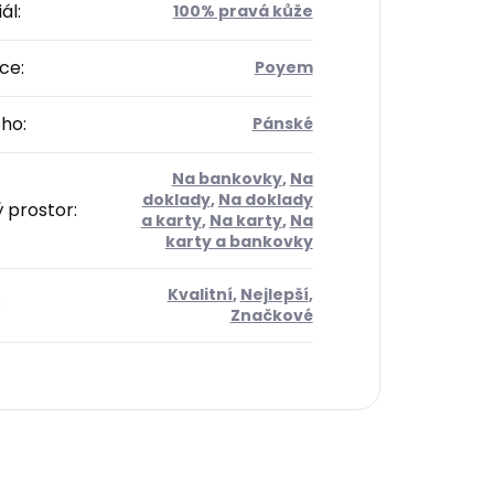
ál
:
100% pravá kůže
ce
:
Poyem
oho
:
Pánské
Na bankovky
,
Na
doklady
,
Na doklady
ý prostor
:
a karty
,
Na karty
,
Na
karty a bankovky
Kvalitní
,
Nejlepší
,
:
Značkové