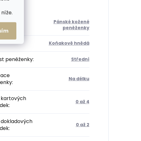
níže.
Pánské kožené
orie
:
peněženky
sím
Koňakově hnědá
ost peněženky
:
Střední
tace
Na délku
enky
:
 kartových
0 až 4
ádek
:
 dokladových
0 až 2
ádek
: