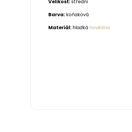
Velikost:
střední
Barva:
koňaková
Materiál:
hladká
hovězina