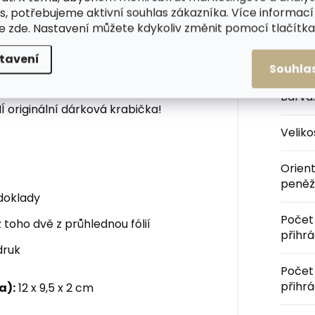
s, potřebujeme aktivní souhlas zákazníka. Více informací
ve světlejším tónu. Uvnitř
te
zde
. Nastavení můžete kdykoliv změnit pomocí tlačítka 
vanou podšívku.
Kateg
tavení
obrou volbou - kvalitní
Souhla
vězí
useň
a tím i dlouhá životnost.
Barva
:
 originální dárková krabička!
Velik
Orien
peněž
 doklady
Počet
z toho dvě z průhlednou fólií
přihr
druk
Počet
přihr
a):
12 x 9,5 x 2 cm