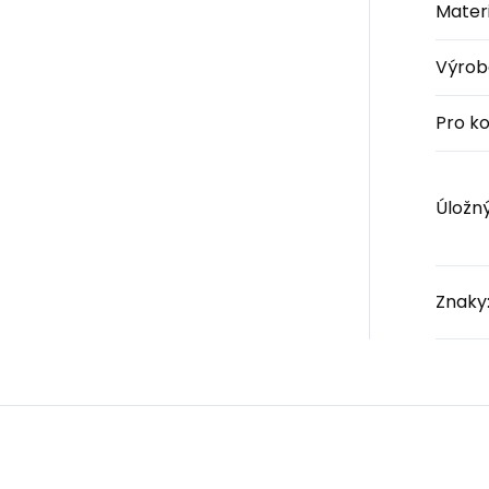
Materi
Výrob
Pro k
Úložn
Znaky