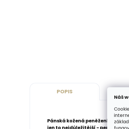
Vyrobíme do 20 dnů
(>2 ks)
Gravírování monogramu na
Grav
peněženku
pen
269 Kč
329
Do košíku
Do 
POPIS
Náš w
Cookie
intern
Pánská kožená peněženka se sk
základ
fungov
jen to nejdůležitější - peníze a 