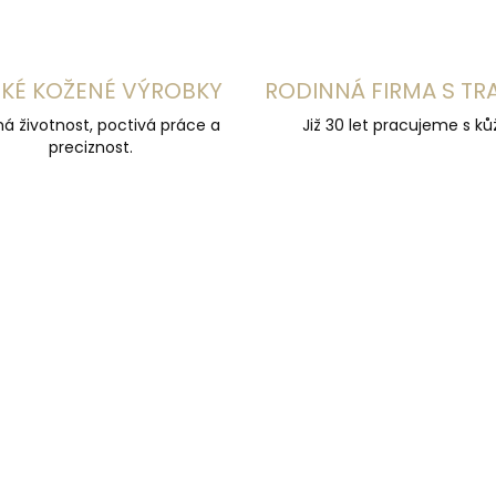
KÉ KOŽENÉ VÝROBKY
RODINNÁ FIRMA S TR
á životnost, poctivá práce a
Již 30 let pracujeme s kůž
preciznost.
UČUJEME
DOPORUČUJEME
NEJPRODÁVANĚJŠÍ