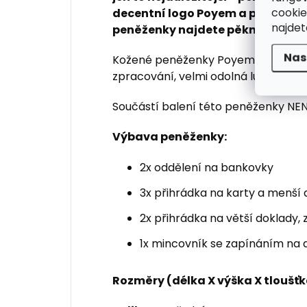
cookie
decentní logo Poyem a prošívání 
najde
peněženky najdete pěknou káro
Nas
Kožené peněženky Poyem jsou vždy d
zpracování, velmi odolná luxusní ho
Součástí balení této peněženky NENÍ
Výbava peněženky:
2x oddělení na bankovky
3x přihrádka na karty a menší
2x přihrádka na větší doklady, 
1x mincovník se zapínáním na 
Rozměry (délka X výška X tloušťk