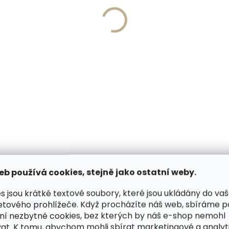
Vyrobíme do 20 dnů
Skladem, odesíláme 
(>2 ks)
(
írování textu na
Collonil Carbon Pro 400
ěženku
nejlepší impregnace
 Kč
269 Kč
košíku
Do košíku
PODOBNÉ (6)
HODNOCENÍ
eb používá cookies, stejně jako ostatní weby.
s jsou krátké textové soubory, které jsou ukládány do va
etového prohlížeče. Když procházíte náš web, sbíráme 
romným počtem přihrádek pojme
Dop
ní nezbytné cookies, bez kterých by náš e-shop nemohl
at. K tomu, abychom mohli sbírat marketingové a analyt
pár dokladů. Peněženku zdobí