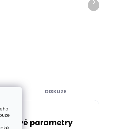
Další
Skladem, odesíláme ihned
ihned
produkt
(>2 ks)
>2 ks)
Pánský kožený opasek Black
 ml
Hand 093-98 černý
729 Kč
Detail
80 cm
85 cm
90 cm
95 cm
100 cm
105 cm
110 cm
115 cm
120 cm
DISKUZE
šeho
pouze
lňkové parametry
ické