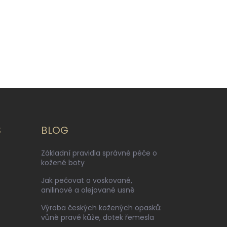
S
BLOG
Základní pravidla správné péče o
kožené boty
Jak pečovat o voskované,
anilinové a olejované usně
Výroba českých kožených opasků:
vůně pravé kůže, dotek řemesla