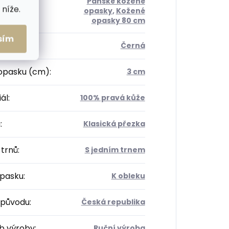
Pánské kožené
níže.
orie
:
opasky
,
Kožené
opasky 80 cm
sím
Černá
 opasku (cm)
:
3 cm
ál
:
100% pravá kůže
a
:
Klasická přezka
 trnů
:
S jedním trnem
opasku
:
K obleku
původu
:
Česká republika
b výroby
:
Ruční výroba