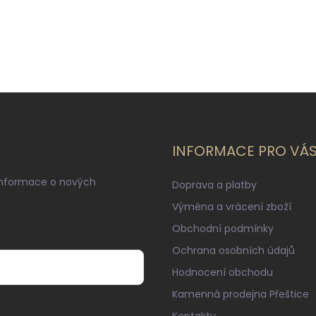
INFORMACE PRO VÁ
informace o nových
Doprava a platby
Výměna a vrácení zboží
Obchodní podmínky
Ochrana osobních údajů
Hodnocení obchodu
Kamenná prodejna Přeštice