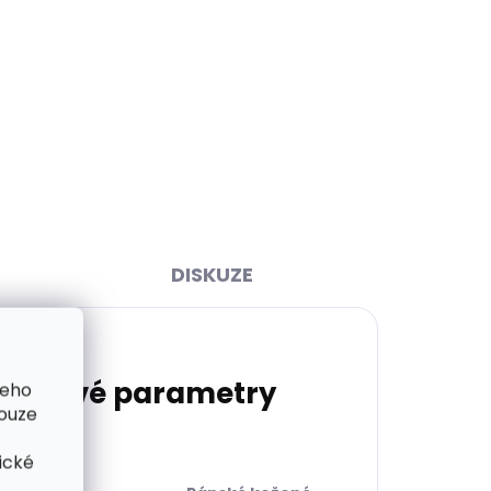
ihned
Skladem, odesíláme ihned
>2 ks)
(>2 ks)
čka L
Dárková papírová krabička
0 mm
S pro opasky šíře 15 a 20 mm
45 Kč
Do košíku
DISKUZE
lňkové parametry
šeho
pouze
ické