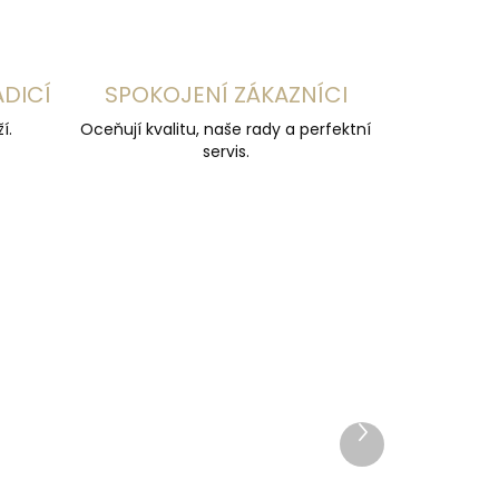
ADICÍ
SPOKOJENÍ ZÁKAZNÍCI
í.
Oceňují kvalitu, naše rady a perfektní
servis.
ČESKÁ VÝROBA
Další
produkt