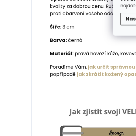
najde
kvality za dobrou cenu. Rub i hrana
proti obarvení vašeho oděvu.
Nas
Šíře:
3 cm
Barva:
černá
Materiál:
pravá hovězí kůže, kovová
Poradíme Vám,
jak určit správno
popřípadě
jak zkrátit kožený opa