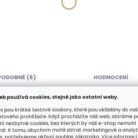
Skladem, odesíláme ihned
Skladem, odesíláme 
(1 ks)
(
né pouzdro na karty
Dárková papírová krabi
ID Slimwallet Vintage
pro opasky šíře 40 a 5
ge oranžová cihlová
45 Kč
49 Kč
Do košíku
košíku
PODOBNÉ (6)
HODNOCENÍ
eb používá cookies, stejně jako ostatní weby.
y zhotovený z kvalitní italské
Dop
s jsou krátké textové soubory, které jsou ukládány do va
eň
dělají z tohoto opasku
etového prohlížeče. Když procházíte náš web, sbíráme 
ní nezbytné cookies, bez kterých by náš e-shop nemohl
ečenských kalhot.
at. K tomu, abychom mohli sbírat marketingové a analyt
s, potřebujeme aktivní souhlas zákazníka. Více informací
ždy zárukou dlouhé životnosti a