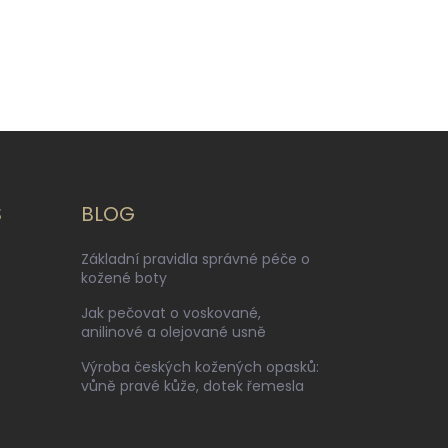
S
BLOG
Základní pravidla správné péče o
kožené boty
Jak pečovat o voskované,
anilinové a olejované usně
Výroba českých kožených opasků:
vůně pravé kůže, dotek řemesla