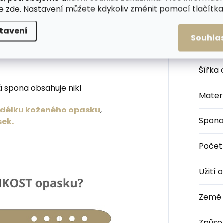
te
zde
. Nastavení můžete kdykoliv změnit pomocí tlačítka 
 opasku jsou lakováním ošetřeny
Kateg
tavení
Souhla
Barva
:
Šířka
 spona obsahuje nikl
Materi
u délku koženého opasku
,
Spon
sek.
Počet
Užití 
Země 
Způso