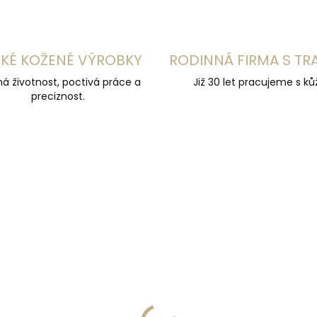
KÉ KOŽENÉ VÝROBKY
RODINNÁ FIRMA S TR
á životnost, poctivá práce a
Již 30 let pracujeme s kůž
preciznost.
ČESKÁ VÝROBA
ZDARMA