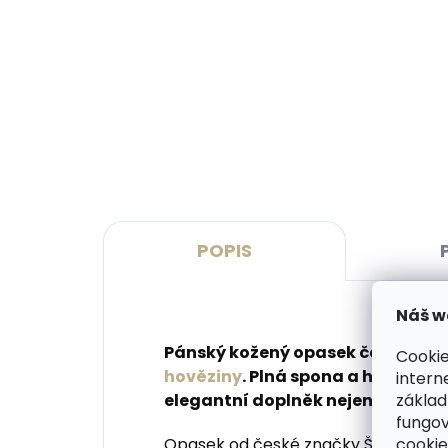
Skladem, odesíláme ihned
(>2 ks)
Dárková papírová krabička
Kože
M pro opasky šíře 30 a 35
SECR
mm
Oran
45 Kč
1 7
Do košíku
Do 
POPIS
Náš w
Pánský kožený opasek české výrob
Cookie
hověziny
.
Plná spona a hladká
us
intern
základ
elegantní doplněk nejen do spol
fungov
cookie
Opasek od české značky Špongr je v