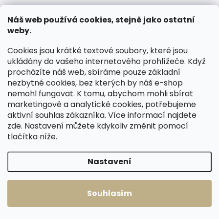
(>2 ks)
(>2 ks)
Pánský kožený
Pánský kožený
Náš web používá cookies, stejně jako ostatní
opasek Black Hand
opasek Black Hand
weby.
013-40 modrý
013-50 červený
Cookies jsou krátké textové soubory, které jsou
649 Kč
649 Kč
ukládány do vašeho internetového prohlížeče. Když
procházíte náš web, sbíráme pouze základní
Detail
Detail
nezbytné cookies, bez kterých by náš e-shop
85 cm
90 cm
85 cm
90 cm
nemohl fungovat. K tomu, abychom mohli sbírat
marketingové a analytické cookies, potřebujeme
95 cm
100 cm
95 cm
100 cm
aktivní souhlas zákazníka. Více informací najdete
105 cm
110 cm
105 cm
110 cm
zde
. Nastavení můžete kdykoliv změnit pomocí
115 cm
120 cm
115 cm
120 cm
tlačítka níže.
Nastavení
ČESKÁ VÝROBA
ČESKÁ VÝROBA
Souhlasím