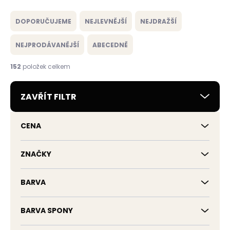
Ř
a
DOPORUČUJEME
NEJLEVNĚJŠÍ
NEJDRAŽŠÍ
z
e
NEJPRODÁVANĚJŠÍ
ABECEDNĚ
n
í
152
položek celkem
p
r
ZAVŘÍT FILTR
o
d
u
CENA
k
t
ů
ZNAČKY
BARVA
BARVA SPONY