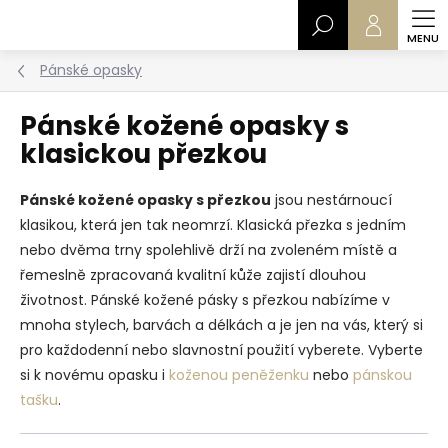
Přejít
Hledat
na
obsah
Pánské opasky
Pánské kožené opasky s
klasickou přezkou
Pánské kožené opasky s přezkou
jsou nestárnoucí
klasikou, která jen tak neomrzí. Klasická přezka s jedním
nebo dvěma trny spolehlivě drží na zvoleném místě a
řemeslně zpracovaná kvalitní kůže zajistí dlouhou
životnost. Pánské kožené pásky s přezkou nabízíme v
mnoha stylech, barvách a délkách a je jen na vás, který si
pro každodenní nebo slavnostní použití vyberete. Vyberte
si k novému opasku i
koženou peněženku
nebo
pánskou
tašku
.