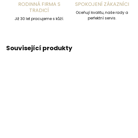
RODINNÁ FIRMA S
SPOKOJENÍ ZÁKAZNÍCI
TRADICÍ
Oceňují kvalitu, naše rady a
perfektní servis.
Již 30 let pracujeme s kůží.
Související produkty
ČESKÁ VÝROBA
ČESKÁ VÝROBA
Skladem, odesíláme ihned
Skladem, odesíláme ihned
(>2 ks)
(>2 ks)
Kožený opasek Black
Pánský společenský
Hand 006-70
kožený opasek Špongr
koňakově hnědý
3538 šedý