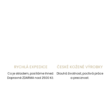
−
+
Přidat do košíku
DETAILNÍ INFORMACE
ZEPTAT SE
HLÍDAT
RYCHLÁ EXPEDICE
ČESKÉ KOŽENÉ VÝROBKY
Co je skladem, posíláme ihned.
Dlouhá životnost, poctivá práce
Dopravné ZDARMA nad 2500 Kč.
a preciznost.