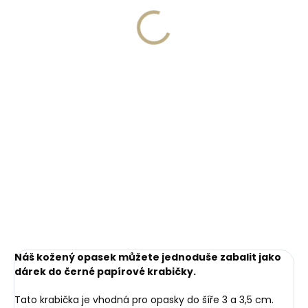
729 Kč
599 Kč
Detail
Detail
80 cm
85 cm
90 cm
80 cm
85 cm
90 cm
95 cm
100 cm
95 cm
100 cm
105 cm
110 cm
105 cm
110 cm
115 cm
120 cm
115 cm
Náš kožený opasek můžete jednoduše zabalit jako
dárek do černé papírové krabičky.
Tato krabička je vhodná pro opasky do šíře 3 a 3,5 cm.