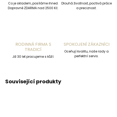
Co je skladem, posíláme ihned.
Dlouhá životnost, poctivá práce
Dopravné ZDARMA nad 2500 Kč.
a preciznost.
RODINNÁ FIRMA S
SPOKOJENÍ ZÁKAZNÍCI
TRADICÍ
Oceňují kvalitu, naše rady a
perfektní servis.
Již 30 let pracujeme s kůží.
Související produkty
ČESKÁ VÝROBA
ČESKÁ VÝROBA