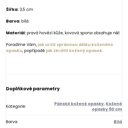
Šířka:
3,5 cm
Barva:
bílá
Materiál:
pravá hovězí kůže, kovová spona obsahuje nikl
Poradíme Vám,
jak určit správnou délku koženého
opasku
, popřípadě
jak zkrátit kožený opasek.
Doplňkové parametry
Pánské kožené opasky
,
Kožené
Kategorie
:
opasky 90 cm
Barva
:
Bílá