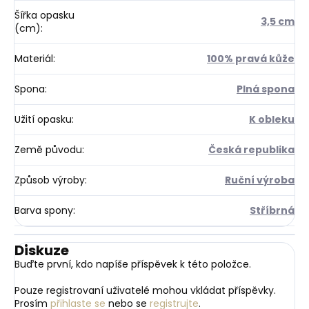
Šířka opasku
3,5 cm
(cm)
:
Materiál
:
100% pravá kůže
Spona
:
Plná spona
Užití opasku
:
K obleku
Země původu
:
Česká republika
Způsob výroby
:
Ruční výroba
Barva spony
:
Stříbrná
Diskuze
Buďte první, kdo napíše příspěvek k této položce.
Pouze registrovaní uživatelé mohou vkládat příspěvky.
Prosím
přihlaste se
nebo se
registrujte
.