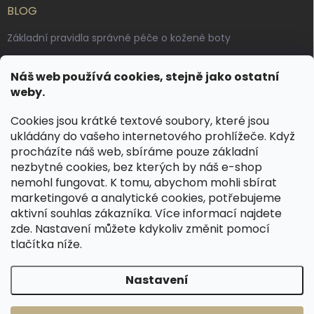
BLOG
Základní pravidla správné péče o kožené boty
Jak pečovat o voskované, anilinové a olejované usně
Náš web používá cookies, stejně jako ostatní
Výroba českých kožených opasků: vůně pravé kůže, dotek
weby.
řemesla
Cookies jsou krátké textové soubory, které jsou
ukládány do vašeho internetového prohlížeče. Když
KONTAKT
procházíte náš web, sbíráme pouze základní
nezbytné cookies, bez kterých by náš e-shop
dotazy
@
spongr.cz
nemohl fungovat. K tomu, abychom mohli sbírat
marketingové a analytické cookies, potřebujeme
+420 776 663 962
aktivní souhlas zákazníka. Více informací najdete
https://www.facebook.com/spongr.cz
zde
. Nastavení můžete kdykoliv změnit pomocí
tlačítka níže.
spongr.cz
Nastavení