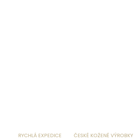
Pokud kupujete opasek jako dárek, můžete si
přikoupit jednu z našich
dárkových krabiček
:
-
kulatou plechovou krabičku
-
skládanou papírovou krabičku
DETAILNÍ INFORMACE
ZEPTAT SE
HLÍDAT
RYCHLÁ EXPEDICE
ČESKÉ KOŽENÉ VÝROBKY