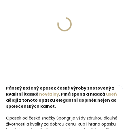
Skladem, odesíláme ihned
Skladem, odesíláme ihned
(>2 ks)
(>2 ks)
Dárková papírová
Dárková papírová
krabička M pro opasky
krabička L pro opasky
šíře 30 a 35 mm
šíře 40 a 50 mm
45 Kč
45 Kč
Do košíku
Do košíku
Pánský kožený opasek české výroby zhotovený z
kvalitní italské
hověziny
.
Plná spona a hladká
useň
dělají z tohoto opasku elegantní doplněk nejen do
společenských kalhot.
Opasek od české značky Špongr je vždy zárukou dlouhé
životnosti a kvality za dobrou cenu. Rub i hrana opasku