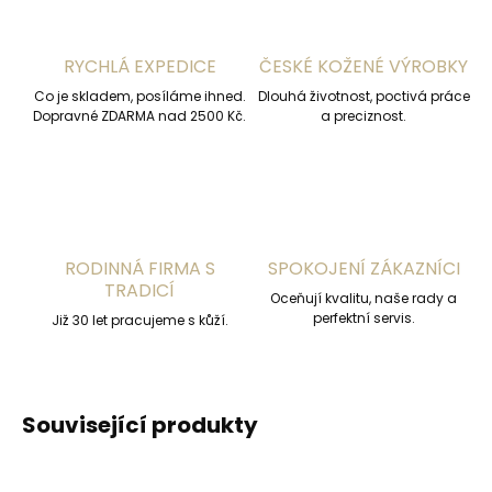
RYCHLÁ EXPEDICE
ČESKÉ KOŽENÉ VÝROBKY
Co je skladem, posíláme ihned.
Dlouhá životnost, poctivá práce
Dopravné ZDARMA nad 2500 Kč.
a preciznost.
RODINNÁ FIRMA S
SPOKOJENÍ ZÁKAZNÍCI
TRADICÍ
Oceňují kvalitu, naše rady a
perfektní servis.
Již 30 let pracujeme s kůží.
Související produkty
ČESKÁ VÝROBA