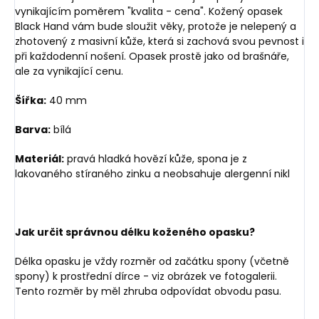
vynikajícím poměrem "kvalita - cena". Kožený opasek
Black Hand vám bude sloužit věky, protože je nelepený a
zhotovený z masivní kůže, která si zachová svou pevnost i
při každodenní nošení. Opasek prostě jako od brašnáře,
ale za vynikající cenu.
Šířka:
40 mm
Barva:
bílá
Materiál:
pravá hladká hovězí kůže, spona je z
lakovaného stíraného zinku a neobsahuje alergenní nikl
Jak určit správnou délku koženého opasku?
Délka opasku je vždy rozměr od začátku spony (včetně
spony) k prostřední dírce - viz obrázek ve fotogalerii.
Tento rozměr by měl zhruba odpovídat obvodu pasu.