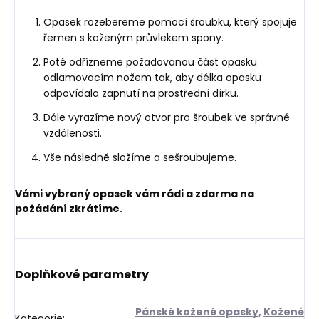
Opasek rozebereme pomocí šroubku, který spojuje
řemen s koženým průvlekem spony.
Poté odřízneme požadovanou část opasku
odlamovacím nožem tak, aby délka opasku
odpovídala zapnutí na prostřední dírku.
Dále vyrazíme nový otvor pro šroubek ve správné
vzdálenosti.
Vše následně složíme a sešroubujeme.
Vámi vybraný opasek vám rádi a zdarma na
požádání zkrátíme.
Doplňkové parametry
Pánské kožené opasky
,
Kožené
Kategorie
: