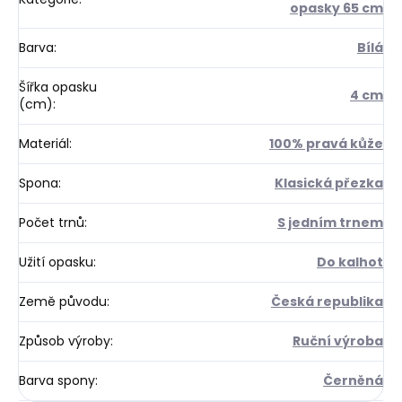
opasky 65 cm
Barva
:
Bílá
Šířka opasku
4 cm
(cm)
:
Materiál
:
100% pravá kůže
Spona
:
Klasická přezka
Počet trnů
:
S jedním trnem
Užití opasku
:
Do kalhot
Země původu
:
Česká republika
Způsob výroby
:
Ruční výroba
Barva spony
:
Černěná