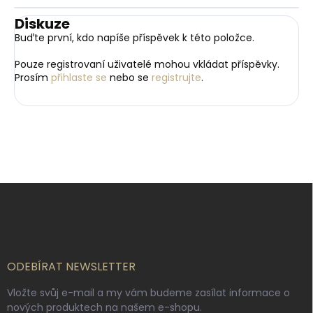
Diskuze
Buďte první, kdo napíše příspěvek k této položce.
Pouze registrovaní uživatelé mohou vkládat příspěvky.
Prosím
přihlaste se
nebo se
registrujte
.
Z
á
p
a
t
í
ODEBÍRAT NEWSLETTER
Vložte svůj e-mail a my vám budeme zasílat informace o
nových produktech na našem e-shopu.