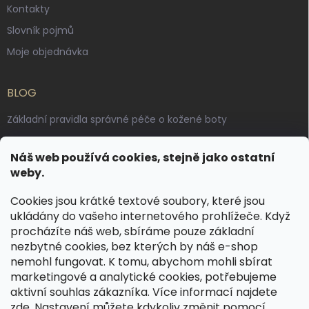
Kontakty
Slovník pojmů
Moje objednávka
BLOG
Základní pravidla správné péče o kožené boty
Jak pečovat o voskované, anilinové a olejované usně
Náš web používá cookies, stejně jako ostatní
Výroba českých kožených opasků: vůně pravé kůže, dotek
weby.
řemesla
Cookies jsou krátké textové soubory, které jsou
ukládány do vašeho internetového prohlížeče. Když
KONTAKT
procházíte náš web, sbíráme pouze základní
nezbytné cookies, bez kterých by náš e-shop
dotazy
@
spongr.cz
nemohl fungovat. K tomu, abychom mohli sbírat
marketingové a analytické cookies, potřebujeme
+420 776 663 962
aktivní souhlas zákazníka. Více informací najdete
https://www.facebook.com/spongr.cz
zde
. Nastavení můžete kdykoliv změnit pomocí