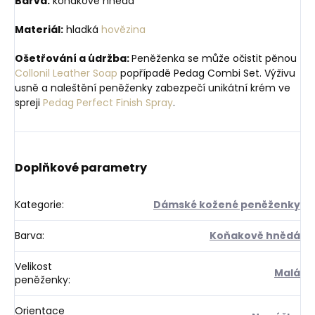
Barva:
koňakově hnědá
Materiál:
hladká
hovězina
Ošetřování a údržba:
Peněženka se může očistit pěnou
Collonil Leather Soap
popřípadě Pedag Combi Set. Výživu
usně a naleštění peněženky zabezpečí unikátní krém ve
spreji
Pedag Perfect Finish Spray
.
Doplňkové parametry
Kategorie
:
Dámské kožené peněženky
Barva
:
Koňakově hnědá
Velikost
Malá
peněženky
:
Orientace