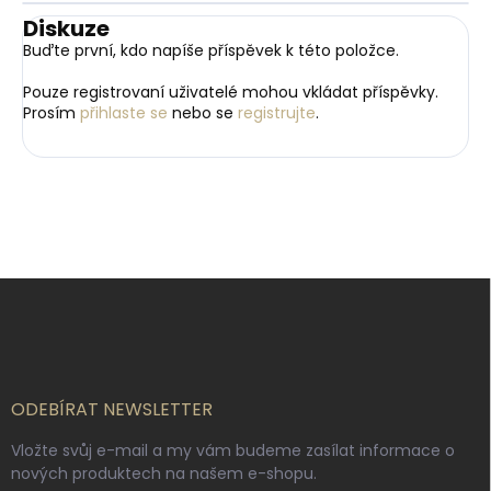
Diskuze
Buďte první, kdo napíše příspěvek k této položce.
Pouze registrovaní uživatelé mohou vkládat příspěvky.
Prosím
přihlaste se
nebo se
registrujte
.
Z
á
p
a
t
í
ODEBÍRAT NEWSLETTER
Vložte svůj e-mail a my vám budeme zasílat informace o
nových produktech na našem e-shopu.