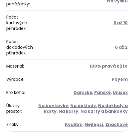
Na výšku
peněženky
:
Počet
kartových
8 až 10
přihrádek
:
Počet
dokladových
0 až 2
přihrádek
:
Materiál
:
100% pravá kůže
Výrobce
:
Poyem
Pro koho
:
Dámské
,
Pánské
,
Unisex
Úložný
Na bankovky
,
Na doklady
,
Na doklady a
prostor
:
karty
,
Na karty
,
Na karty a bankovky
Znaky
:
Kvalitní
,
Nejlepší
,
Značkové