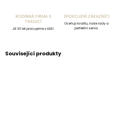
RODINNÁ FIRMA S
SPOKOJENÍ ZÁKAZNÍCI
TRADICÍ
Oceňují kvalitu, naše rady a
perfektní servis.
Již 30 let pracujeme s kůží.
Související produkty
DOPORUČUJEME
DOPORUČUJEME
Vyrobíme do 20 dnů
Vyrobíme do 20 dnů
(>2 ks)
(>2 ks)
Gravírování
Gravírování textu na