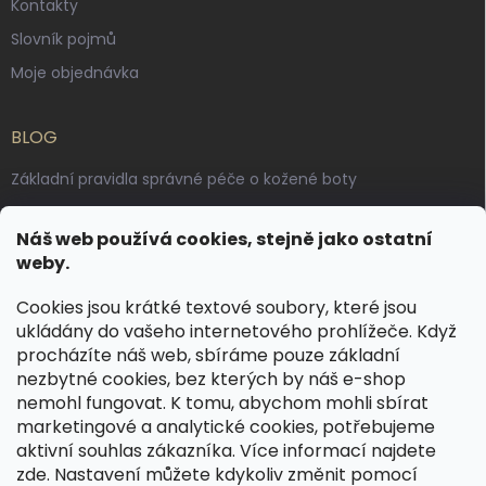
Kontakty
Slovník pojmů
Moje objednávka
BLOG
Základní pravidla správné péče o kožené boty
Jak pečovat o voskované, anilinové a olejované usně
Náš web používá cookies, stejně jako ostatní
Výroba českých kožených opasků: vůně pravé kůže, dotek
weby.
řemesla
Cookies jsou krátké textové soubory, které jsou
ukládány do vašeho internetového prohlížeče. Když
KONTAKT
procházíte náš web, sbíráme pouze základní
nezbytné cookies, bez kterých by náš e-shop
dotazy
@
spongr.cz
nemohl fungovat. K tomu, abychom mohli sbírat
marketingové a analytické cookies, potřebujeme
+420 776 663 962
aktivní souhlas zákazníka. Více informací najdete
https://www.facebook.com/spongr.cz
zde
. Nastavení můžete kdykoliv změnit pomocí