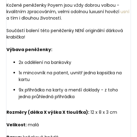
Kožené peněženky Poyem jsou vždy dobrou volbou -
kvalitním zpracováním, velmi odolnou luxusní hovězí
usní
a tím i dlouhou životností.
Součástí balení této peněženky NENÍ originální dárková
krabička!
Výbava peněženky:
2x oddělení na bankovky
1x mincovník na patent, uvnitř jedna kapsička na
kartu
9x přihrádka na karty a menší doklady - z toho
jedna průhledná přihrádka
Rozměry (délka X výška X tloušťka):
12 x 8 x 3 cm
Velikost:
malá