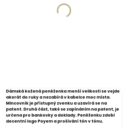
monogramu na
peněženku
peněženku
329 Kč
269 Kč
Do košíku
Do košíku
Dámská kožená peněženka menší velikosti se vejde
akorát do ruky a nezabírá v kabelce moc místa.
Mincovník je přístupný zvenku a uzavírá se na
patent. Druhá část, také se zapínáním na patent, je
určena pro bankovky a doklady. Peněženku zdobí
decentní logo Poyem a prošívání tón v tónu.