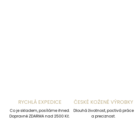
DETAILNÍ INFORMACE
ZEPTAT SE
HLÍDAT
RYCHLÁ EXPEDICE
ČESKÉ KOŽENÉ VÝROBKY
Co je skladem, posíláme ihned.
Dlouhá životnost, poctivá práce
Dopravné ZDARMA nad 2500 Kč.
a preciznost.