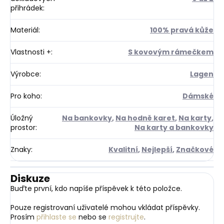
přihrádek
:
Materiál
:
100% pravá kůže
Vlastnosti +
:
S kovovým rámečkem
Výrobce
:
Lagen
Pro koho
:
Dámské
Úložný
Na bankovky
,
Na hodně karet
,
Na karty
,
prostor
:
Na karty a bankovky
Znaky
:
Kvalitní
,
Nejlepší
,
Značkové
Diskuze
Buďte první, kdo napíše příspěvek k této položce.
Pouze registrovaní uživatelé mohou vkládat příspěvky.
Prosím
přihlaste se
nebo se
registrujte
.