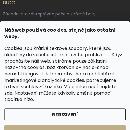
BLOG
Základní pravidla správné péče o kožené boty
Jak pečovat o voskované, anilinové a olejované usně
Náš web používá cookies, stejně jako ostatní
Výroba českých kožených opasků: vůně pravé kůže, dotek
weby.
řemesla
Cookies jsou krátké textové soubory, které jsou
ukládány do vašeho internetového prohlížeče. Když
KONTAKT
procházíte náš web, sbíráme pouze základní
nezbytné cookies, bez kterých by náš e-shop
dotazy
@
spongr.cz
nemohl fungovat. K tomu, abychom mohli sbírat
marketingové a analytické cookies, potřebujeme
+420 776 663 962
aktivní souhlas zákazníka. Více informací najdete
https://www.facebook.com/spongr.cz
zde
. Nastavení můžete kdykoliv změnit pomocí
tlačítka níže.
spongr.cz
Nastavení