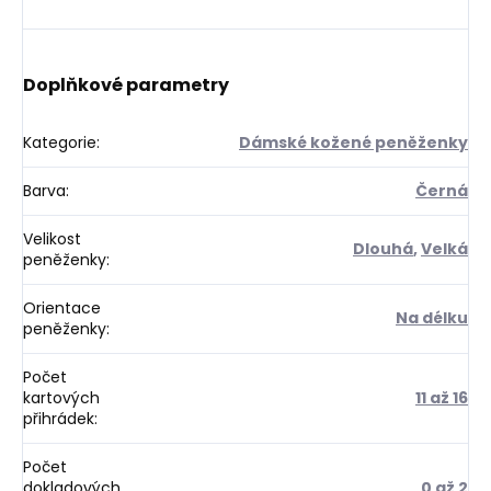
Doplňkové parametry
Kategorie
:
Dámské kožené peněženky
Barva
:
Černá
Velikost
Dlouhá
,
Velká
peněženky
:
Orientace
Na délku
peněženky
:
Počet
kartových
11 až 16
přihrádek
:
Počet
dokladových
0 až 2