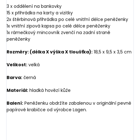
3 x oddělení na bankovky
15 x přihrádka na karty a vizitky
2x štěrbinová přihrádka po celé vnitřní délce peněženky
1x vnitřní zipová kapsa po celé délce peněženky
1x rámečkový mincovník zvenčí na zadní straně
peněženky
Rozměry: (délka X výška X tloušťka):
18,5 x 9,5 x 3,5 cm
Velikost:
velká
Barva:
černá
Materiál:
hladká hovězí kůže
Balení:
Peněženku obdržíte zabalenou v originální pevné
papírové krabičce od výrobce Lagen.