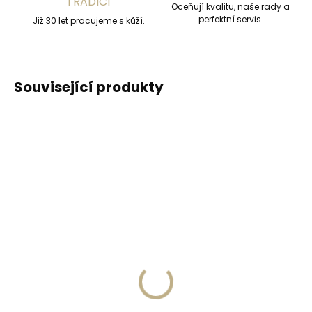
TRADICÍ
Oceňují kvalitu, naše rady a
perfektní servis.
Již 30 let pracujeme s kůží.
Související produkty
DOPORUČUJEME
DOPORUČUJEME
Vyrobíme do 20 dnů
Vyrobíme do 20 dnů
(>2 ks)
(>2 ks)
Gravírování
Gravírování textu na
monogramu na
peněženku
peněženku
329 Kč
269 Kč
Do košíku