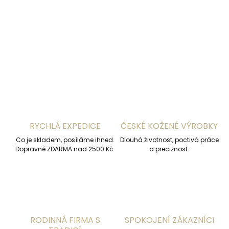
DETAILNÍ INFORMACE
ZEPTAT SE
HLÍDAT
RYCHLÁ EXPEDICE
ČESKÉ KOŽENÉ VÝROBKY
Co je skladem, posíláme ihned.
Dlouhá životnost, poctivá práce
Dopravné ZDARMA nad 2500 Kč.
a preciznost.
RODINNÁ FIRMA S
SPOKOJENÍ ZÁKAZNÍCI