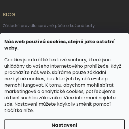
BLOG
Základní pravidla správné péče o kožené boty
Jak pečovat o voskované, anilinové a olejované usně
Náš web používá cookies, stejně jako ostatní
Výroba českých kožených opasků: vůně pravé kůže, dotek
weby.
řemesla
Cookies jsou krátké textové soubory, které jsou
ukládány do vašeho internetového prohlížeče. Když
KONTAKT
procházíte náš web, sbíráme pouze základní
nezbytné cookies, bez kterých by náš e-shop
dotazy
@
spongr.cz
nemohl fungovat. K tomu, abychom mohli sbírat
marketingové a analytické cookies, potřebujeme
+420 776 663 962
aktivní souhlas zákazníka. Více informací najdete
https://www.facebook.com/spongr.cz
zde
. Nastavení můžete kdykoliv změnit pomocí
tlačítka níže.
spongr.cz
Nastavení