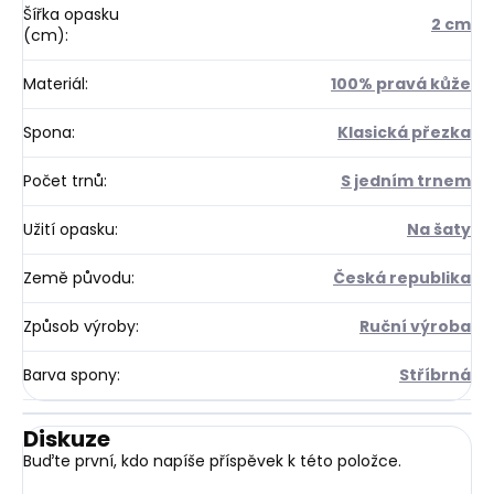
Šířka opasku
2 cm
(cm)
:
Materiál
:
100% pravá kůže
Spona
:
Klasická přezka
Počet trnů
:
S jedním trnem
Užití opasku
:
Na šaty
Země původu
:
Česká republika
Způsob výroby
:
Ruční výroba
Barva spony
:
Stříbrná
Diskuze
Buďte první, kdo napíše příspěvek k této položce.