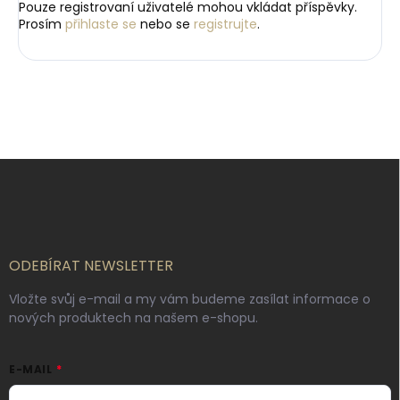
Pouze registrovaní uživatelé mohou vkládat příspěvky.
Prosím
přihlaste se
nebo se
registrujte
.
Z
á
p
a
t
í
ODEBÍRAT NEWSLETTER
Vložte svůj e-mail a my vám budeme zasílat informace o
nových produktech na našem e-shopu.
E-MAIL