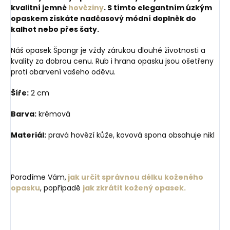
kvalitní jemné
hověziny
. S tímto elegantním úzkým
opaskem získáte nadčasový módní doplněk do
kalhot nebo přes šaty.
Náš opasek Špongr je vždy zárukou dlouhé životnosti a
kvality za dobrou cenu. Rub i hrana opasku jsou ošetřeny
proti obarvení vašeho oděvu.
Šíře:
2 cm
Barva:
krémová
Materiál:
pravá hovězí kůže, kovová spona obsahuje nikl
Poradíme Vám,
jak určit správnou délku koženého
opasku
, popřípadě
jak zkrátit kožený opasek.