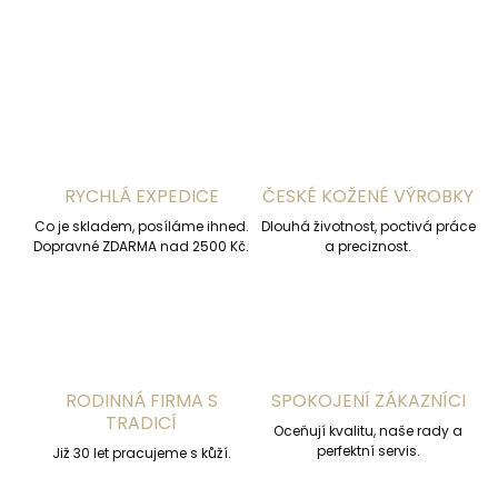
ZEPTAT SE
HLÍDAT
RYCHLÁ EXPEDICE
ČESKÉ KOŽENÉ VÝROBKY
Co je skladem, posíláme ihned.
Dlouhá životnost, poctivá práce
Dopravné ZDARMA nad 2500 Kč.
a preciznost.
RODINNÁ FIRMA S
SPOKOJENÍ ZÁKAZNÍCI
TRADICÍ
Oceňují kvalitu, naše rady a
perfektní servis.
Již 30 let pracujeme s kůží.