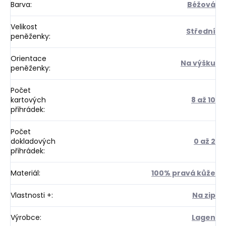
Barva
:
Béžová
Velikost
Střední
peněženky
:
Orientace
Na výšku
peněženky
:
Počet
kartových
8 až 10
přihrádek
:
Počet
dokladových
0 až 2
přihrádek
:
Materiál
:
100% pravá kůže
Vlastnosti +
:
Na zip
Výrobce
:
Lagen