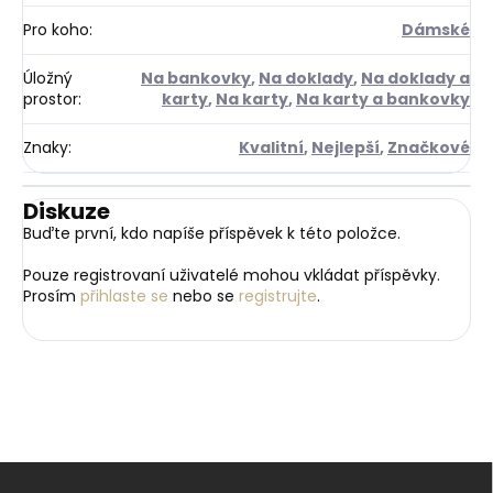
Pro koho
:
Dámské
Úložný
Na bankovky
,
Na doklady
,
Na doklady a
prostor
:
karty
,
Na karty
,
Na karty a bankovky
Znaky
:
Kvalitní
,
Nejlepší
,
Značkové
Diskuze
Buďte první, kdo napíše příspěvek k této položce.
Pouze registrovaní uživatelé mohou vkládat příspěvky.
Prosím
přihlaste se
nebo se
registrujte
.
Z