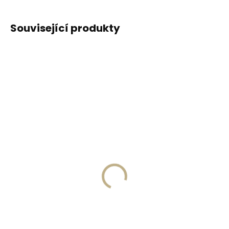
Související produkty
DOPORUČUJEME
DOPORUČUJEME
Vyrobíme do 20 dnů
Vyrobíme do 20 dnů
(>2 ks)
(>2 ks)
Gravírování
Gravírování textu na
monogramu na
peněženku
peněženku
329 Kč
269 Kč
Do košíku
Do košíku