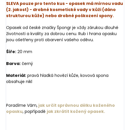
SLEVA pouze pro tento kus - opasek má mírnou vadu
(2. jakost) - drobné kosmetické vady v kůži (dáno
strukturou kůže) nebo drobné poškození spony.
Opasek od české značky Špongr je vždy zárukou dlouhé
životnosti a kvality za dobrou cenu. Rub i hrana opasku
jsou ošetřeny proti obarvení vašeho oděvu.
Šíře:
20 mm
Barva:
černý
Materiál:
pravá hladká hovězí kůže, kovová spona
obsahuje nikl
Poradíme Vám,
jak určit správnou délku koženého
opasku
, popřípadě
jak zkrátit kožený opasek.