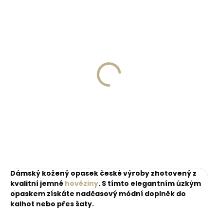
ZDARM
Skladem, odesíláme ihned
Skladem, odesíláme ihned
(>2 ks)
(1 ks)
Dárková papírová
Kožené pouzdro na
krabička S pro opasky
karty SECRID
šíře 15 a 20 mm
Slimwallet Vintage
Orange oranžová
45 Kč
1 749 Kč
cihlová
Do košíku
Do košíku
Dámský kožený opasek české výroby zhotovený z
kvalitní jemné
hověziny
. S tímto elegantním úzkým
opaskem získáte nadčasový módní doplněk do
kalhot nebo přes šaty.