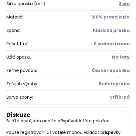
Šířka opasku (cm)
:
2 cm
Materiál
:
100% pravá kůže
Spona
:
Klasická přezka
Počet trnů
:
S jedním trnem
Užití opasku
:
Na šaty
Země původu
:
Česká republika
Způsob výroby
:
Ruční výroba
Barva spony
:
Stříbrná
Diskuze
Buďte první, kdo napíše příspěvek k této položce.
Pouze registrovaní uživatelé mohou vkládat příspěvky.