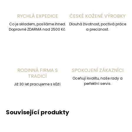
RYCHLÁ EXPEDICE
ČESKÉ KOŽENÉ VÝROBKY
Co je skladem, posíláme ihned.
Dlouhá životnost, poctivá práce
Dopravné ZDARMA nad 2500 Kč.
a preciznost.
RODINNÁ FIRMA S
SPOKOJENÍ ZÁKAZNÍCI
TRADICÍ
Oceňují kvalitu, naše rady a
perfektní servis.
Již 30 let pracujeme s kůží.
Související produkty
ČESKÁ VÝROBA