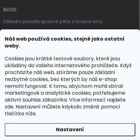
BLOG
Základní pravidla správné péče o kožené boty
Jak pečovat o voskované, anilinové a olejované usně
Náš web používá cookies, stejně jako ostatní
Výroba českých kožených opasků: vůně pravé kůže, dotek
weby.
řemesla
Cookies jsou krátké textové soubory, které jsou
ukládány do vašeho internetového prohlížeče. Když
KONTAKT
procházíte náš web, sbíráme pouze základní
nezbytné cookies, bez kterých by náš e-shop
dotazy
@
spongr.cz
nemohl fungovat. K tomu, abychom mohli sbírat
marketingové a analytické cookies, potřebujeme
+420 776 663 962
aktivní souhlas zákazníka. Více informací najdete
https://www.facebook.com/spongr.cz
zde
. Nastavení můžete kdykoliv změnit pomocí
tlačítka níže.
spongr.cz
Nastavení