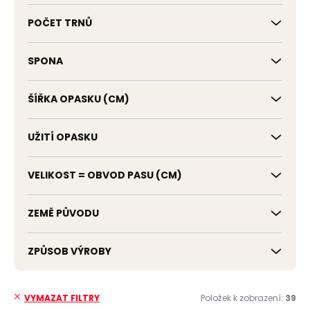
POČET TRNŮ
SPONA
ŠÍŘKA OPASKU (CM)
UŽITÍ OPASKU
VELIKOST = OBVOD PASU (CM)
ZEMĚ PŮVODU
ZPŮSOB VÝROBY
Položek k zobrazení:
39
VYMAZAT FILTRY