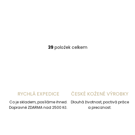
85 cm
90 cm
95 cm
100 cm
105 cm
110 cm
115 cm
120 cm
39
položek celkem
O
v
l
á
d
a
c
í
RYCHLÁ EXPEDICE
ČESKÉ KOŽENÉ VÝROBKY
p
r
Co je skladem, posíláme ihned.
Dlouhá životnost, poctivá práce
v
Dopravné ZDARMA nad 2500 Kč.
a preciznost.
k
y
v
ý