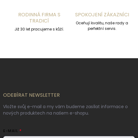
p
i
s
RODINNÁ FIRMA S
SPOKOJENÍ ZÁKAZNÍCI
u
TRADICÍ
Oceňují kvalitu, naše rady a
perfektní servis.
Již 30 let pracujeme s kůží.
Z
á
p
a
t
í
ODEBÍRAT NEWSLETTER
Vložte svůj e-mail a my vám budeme zasílat informace o
nových produktech na našem e-shopu.
E-MAIL