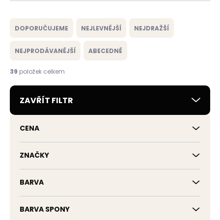
Ř
a
DOPORUČUJEME
NEJLEVNĚJŠÍ
NEJDRAŽŠÍ
z
e
NEJPRODÁVANĚJŠÍ
ABECEDNĚ
n
í
39
položek celkem
p
r
ZAVŘÍT FILTR
o
d
u
CENA
k
t
ů
ZNAČKY
BARVA
BARVA SPONY