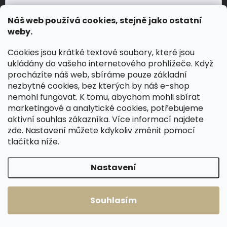
Náš web používá cookies, stejně jako ostatní
weby.
Souhlasím se
zpracováním osobních údajů
.
Cookies jsou krátké textové soubory, které jsou
Přihlásit se
ukládány do vašeho internetového prohlížeče. Když
procházíte náš web, sbíráme pouze základní
INFORMACE PRO VÁS
nezbytné cookies, bez kterých by náš e-shop
nemohl fungovat. K tomu, abychom mohli sbírat
Doprava a platby
marketingové a analytické cookies, potřebujeme
Výměna a vrácení zboží
aktivní souhlas zákazníka. Více informací najdete
zde
. Nastavení můžete kdykoliv změnit pomocí
Obchodní podmínky
tlačítka níže.
Ochrana osobních údajů
Hodnocení obchodu
Nastavení
Kamenná prodejna Přeštice
Kontakty
Souhlasím
Slovník pojmů