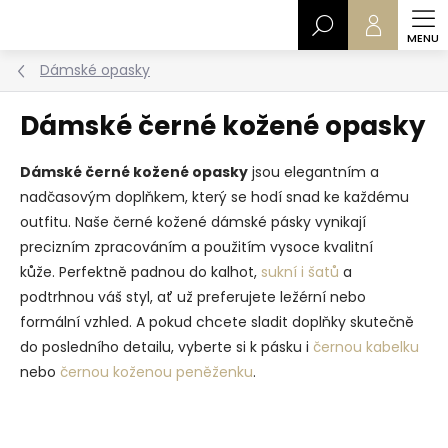
Přejít
Hledat
na
obsah
Dámské opasky
Dámské černé kožené opasky
Dámské černé kožené opasky
jsou elegantním a
nadčasovým doplňkem, který se hodí snad ke každému
outfitu. Naše černé kožené dámské pásky vynikají
precizním zpracováním a použitím vysoce kvalitní
kůže.
Perfektně padnou do kalhot,
sukní i šatů
a
podtrhnou váš styl, ať už preferujete ležérní nebo
formální vzhled. A pokud chcete sladit doplňky skutečně
do posledního detailu, vyberte si k pásku i
černou kabelku
nebo
černou koženou peněženku
.