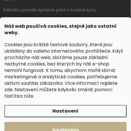
Základní pravidla správné péče o kožené boty
Jak pečovat o voskované, anilinové a olejované usně
Náš web používá cookies, stejně jako ostatní
Výroba českých kožených opasků: vůně pravé kůže, dotek
weby.
řemesla
Cookies jsou krátké textové soubory, které jsou
ukládány do vašeho internetového prohlížeče. Když
KONTAKT
procházíte náš web, sbíráme pouze základní
nezbytné cookies, bez kterých by náš e-shop
dotazy
@
spongr.cz
nemohl fungovat. K tomu, abychom mohli sbírat
marketingové a analytické cookies, potřebujeme
+420 776 663 962
aktivní souhlas zákazníka. Více informací najdete
https://www.facebook.com/spongr.cz
zde
. Nastavení můžete kdykoliv změnit pomocí
tlačítka níže.
spongr.cz
Nastavení
Copyright 2026
Špongr.cz
. Všechna práva vyhrazena.
Souhlasím