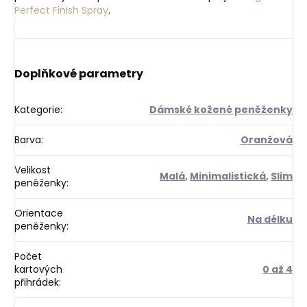
Perfect Finish Spray
.
Doplňkové parametry
Kategorie
:
Dámské kožené peněženky
Barva
:
Oranžová
Velikost
Malá
,
Minimalistická
,
Slim
peněženky
:
Orientace
Na délku
peněženky
:
Počet
kartových
0 až 4
přihrádek
: