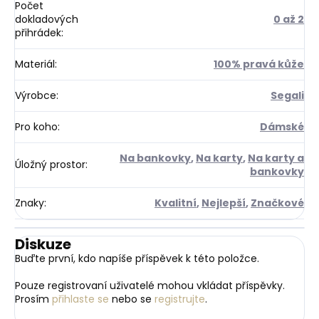
Počet
dokladových
0 až 2
přihrádek
:
Materiál
:
100% pravá kůže
Výrobce
:
Segali
Pro koho
:
Dámské
Na bankovky
,
Na karty
,
Na karty a
Úložný prostor
:
bankovky
Znaky
:
Kvalitní
,
Nejlepší
,
Značkové
Diskuze
Buďte první, kdo napíše příspěvek k této položce.
Pouze registrovaní uživatelé mohou vkládat příspěvky.
Prosím
přihlaste se
nebo se
registrujte
.