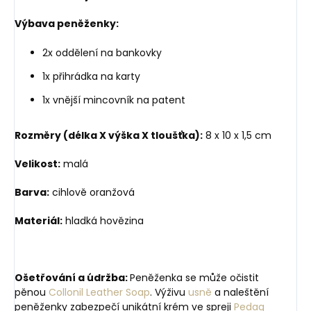
Výbava peněženky:
2x oddělení na bankovky
1x přihrádka na karty
1x vnější mincovník na patent
Rozměry (délka X výška X tloušťka):
8 x 10 x 1,5 cm
Velikost:
malá
Barva:
cihlově oranžová
Materiál:
hladká hovězina
Ošetřování a údržba:
Peněženka se může očistit
pěnou
Collonil Leather Soap
. Výživu
usně
a naleštění
peněženky zabezpečí unikátní krém ve spreji
Pedag