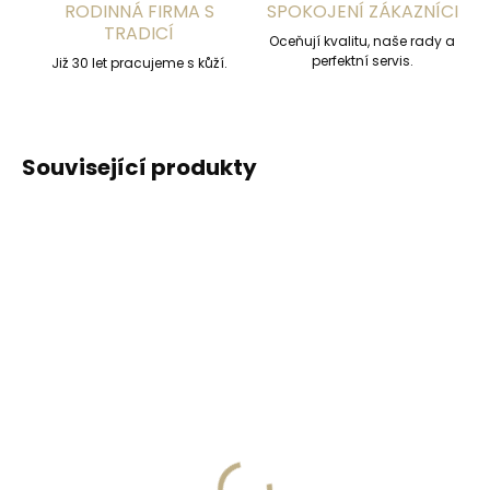
RODINNÁ FIRMA S
SPOKOJENÍ ZÁKAZNÍCI
TRADICÍ
Oceňují kvalitu, naše rady a
perfektní servis.
Již 30 let pracujeme s kůží.
Související produkty
DOPORUČUJEME
DOPORUČUJEME
Vyrobíme do 20 dnů
Vyrobíme do 20 dnů
(>2 ks)
(>2 ks)
Gravírování
Gravírování textu na
monogramu na
peněženku
peněženku
329 Kč