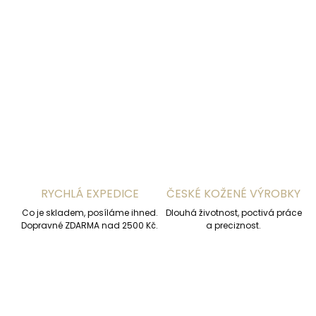
−
+
Přidat do košíku
DETAILNÍ INFORMACE
ZEPTAT SE
HLÍDAT
RYCHLÁ EXPEDICE
ČESKÉ KOŽENÉ VÝROBKY
Co je skladem, posíláme ihned.
Dlouhá životnost, poctivá práce
Dopravné ZDARMA nad 2500 Kč.
a preciznost.