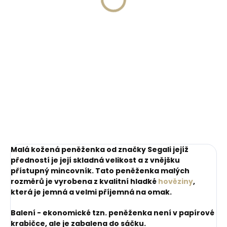
269 Kč
Do košíku
Do košíku
Malá kožená peněženka od značky Segali jejíž
předností je její skladná velikost a z vnějšku
přístupný mincovník. Tato peněženka malých
rozměrů je vyrobena z kvalitní hladké
hověziny
,
která je jemná a velmi příjemná na omak.
Balení - ekonomické tzn. peněženka není v papírové
krabičce, ale je zabalena do sáčku.