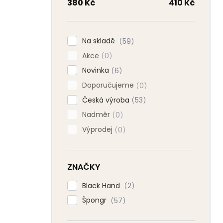
n
380
Kč
410
Kč
n
í
p
Na skladě
59
a
Akce
n
0
e
Novinka
6
l
Doporučujeme
0
Česká výroba
53
Nadměr
0
Výprodej
0
ZNAČKY
Black Hand
2
Špongr
57