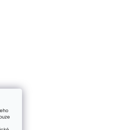
 cm
80 cm
85 cm
90 cm
5 cm
95 cm
100 cm
105 cm
ČESKÁ VÝROBA
šeho
me ihned
Skladem, odesíláme ihned
pouze
(>2 ks)
(>2 ks)
ný
Dámský úzký kožený
ické