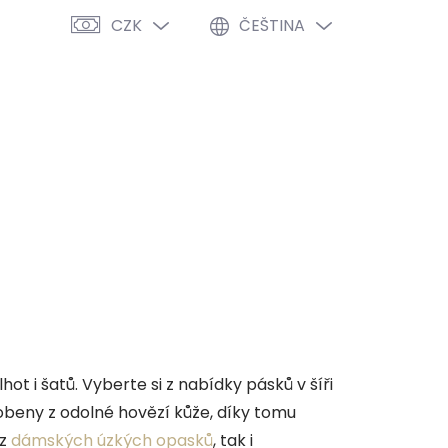
CZK
ČEŠTINA
PRÁZDNÝ KOŠÍK
NÁKUPNÍ
KOŠÍK
VÝPRODEJ %
O NÁS
BLOG
t i šatů. Vyberte si z nabídky pásků v šíři
obeny z odolné hovězí kůže, díky tomu
 z
dámských úzkých opasků
, tak i