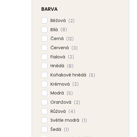
BARVA
Béžová
2
Bílá
8
Černá
12
Červená
3
Fialová
2
Hnědá
8
Koňakově hnědá
5
Krémová
2
Modrá
5
Oranžová
2
Růžová
4
Světle modrá
1
Šedá
1