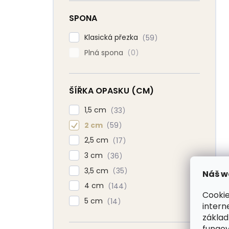
SPONA
Klasická přezka
59
Plná spona
0
ŠÍŘKA OPASKU (CM)
1,5 cm
33
2 cm
59
2,5 cm
17
3 cm
36
3,5 cm
35
Náš w
4 cm
144
Cookie
5 cm
14
intern
základ
fungov