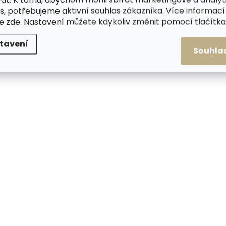
Dámský úzký kožený
opasek Špongr 2002
s, potřebujeme aktivní souhlas zákazníka. Více informací
opasek Špongr 20022 bílý
395 Kč
te
zde
. Nastavení můžete kdykoliv změnit pomocí tlačítka 
395 Kč
Detail
tavení
Detail
Souhla
65 cm
70 cm
75
65 cm
70 cm
75 cm
80 cm
85 cm
90
80 cm
85 cm
90 cm
95 cm
100 cm
10
95 cm
100 cm
105 cm
ČESKÁ VÝROBA
ČESKÁ VÝROBA