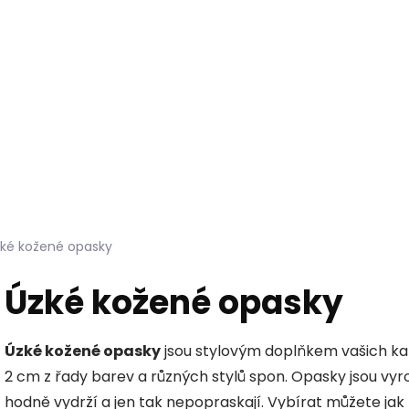
Hledat
KOŽEŠINY DO INTERIÉRU
PŘÍPRAVKY NA KŮŽI
ké kožené opasky
Úzké kožené opasky
Úzké kožené opasky
jsou stylovým doplňkem vašich kalho
2 cm z řady barev a různých stylů spon. Opasky jsou vyr
hodně vydrží a jen tak nepopraskají. Vybírat můžete jak