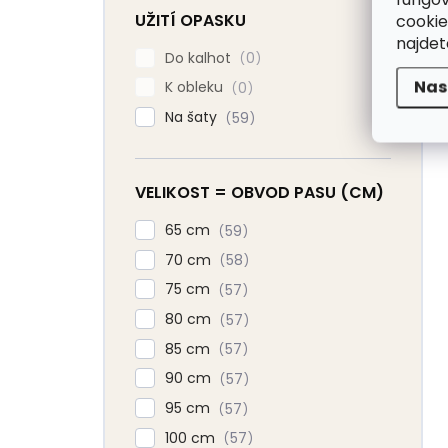
UŽITÍ OPASKU
cookie
najde
Do kalhot
0
Nas
K obleku
0
Na šaty
59
VELIKOST = OBVOD PASU (CM)
65 cm
59
70 cm
58
75 cm
57
80 cm
57
85 cm
57
90 cm
57
95 cm
57
100 cm
57