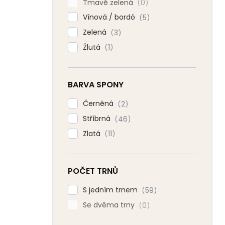
Tmavě zelená
0
Vínová / bordó
5
Zelená
3
Žlutá
1
BARVA SPONY
Černěná
2
Stříbrná
46
Zlatá
11
POČET TRNŮ
S jedním trnem
59
Se dvěma trny
0