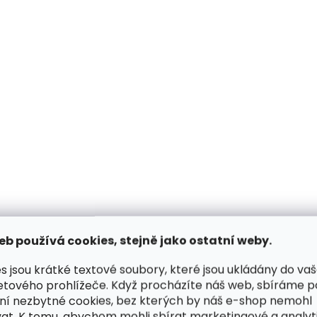
80 cm
85 cm
90
80 cm
85 cm
90 cm
95 cm
100 cm
10
95 cm
100 cm
105 cm
ČESKÁ VÝROBA
ČESKÁ VÝROBA
eb používá cookies, stejně jako ostatní weby.
s jsou krátké textové soubory, které jsou ukládány do va
Skladem, odesílá
etového prohlížeče. Když procházíte náš web, sbíráme 
Skladem, odesíláme ihned
(>2 ks)
ní nezbytné cookies, bez kterých by náš e-shop nemohl
Dámský úzký kože
at. K tomu, abychom mohli sbírat marketingové a analyt