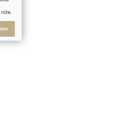
5 bílý
opasek Špongr 20031
tmavě modrý
níže.
395 Kč
sím
Detail
 cm
65 cm
70 cm
75 cm
 cm
80 cm
85 cm
90 cm
5 cm
95 cm
100 cm
105 cm
ČESKÁ VÝROBA