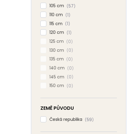
105 cm
57
110 cm
1
115 cm
1
120 cm
1
125 cm
0
130 cm
0
135 cm
0
140 cm
0
145 cm
0
150 cm
0
ZEMĚ PŮVODU
Česká republika
59