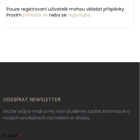
Pouze registrovaní uživatelé mohou vkládat příspěvky.
Prosím
přihlaste se
nebo se
registrujte
.
Z
á
p
a
t
í
ODEBÍRAT NEWSLETTER
Vložte svůj e-mail a my vám budeme zasílat informace o
nových produktech na našem e-shopu.
E-MAIL