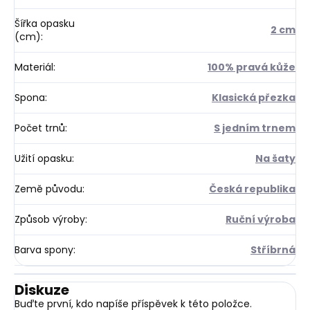
Šířka opasku
2 cm
(cm)
:
Materiál
:
100% pravá kůže
Spona
:
Klasická přezka
Počet trnů
:
S jedním trnem
Užití opasku
:
Na šaty
Země původu
:
Česká republika
Způsob výroby
:
Ruční výroba
Barva spony
:
Stříbrná
Diskuze
Buďte první, kdo napíše příspěvek k této položce.