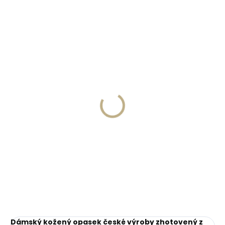
ČESKÁ VÝROBA
Skladem, odesíláme ihned
Skladem, odesíláme ihned
(>2 ks)
(>2 ks)
Dárková papírová
Kožená klíčenka
krabička S pro opasky
Orbitkey 2.0 Leather
šíře 15 a 20 mm
Cotton Candy růžová
45 Kč
999 Kč
Do košíku
Do košíku
Dámský kožený opasek české výroby zhotovený z