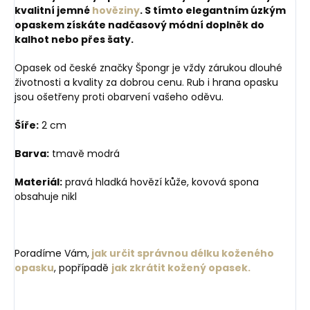
kvalitní jemné
hověziny
. S tímto elegantním úzkým
opaskem získáte nadčasový módní doplněk do
kalhot nebo přes šaty.
Opasek od české značky Špongr je vždy zárukou dlouhé
životnosti a kvality za dobrou cenu. Rub i hrana opasku
jsou ošetřeny proti obarvení vašeho oděvu.
Šíře:
2 cm
Barva:
tmavě modrá
Materiál:
pravá hladká hovězí kůže, kovová spona
obsahuje nikl
Poradíme Vám,
jak určit správnou délku koženého
opasku
, popřípadě
jak zkrátit kožený opasek.