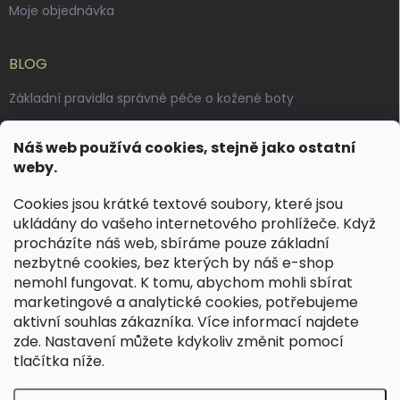
Moje objednávka
BLOG
Základní pravidla správné péče o kožené boty
Jak pečovat o voskované, anilinové a olejované usně
Náš web používá cookies, stejně jako ostatní
Výroba českých kožených opasků: vůně pravé kůže, dotek
weby.
řemesla
Cookies jsou krátké textové soubory, které jsou
ukládány do vašeho internetového prohlížeče. Když
KONTAKT
procházíte náš web, sbíráme pouze základní
nezbytné cookies, bez kterých by náš e-shop
dotazy
@
spongr.cz
nemohl fungovat. K tomu, abychom mohli sbírat
marketingové a analytické cookies, potřebujeme
+420 776 663 962
aktivní souhlas zákazníka. Více informací najdete
https://www.facebook.com/spongr.cz
zde
. Nastavení můžete kdykoliv změnit pomocí
tlačítka níže.
spongr.cz