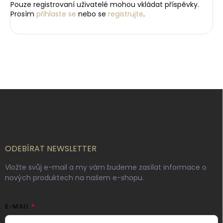
Pouze registrovaní uživatelé mohou vkládat příspěvky.
Prosím
přihlaste se
nebo se
registrujte
.
Z
á
p
a
t
í
ODEBÍRAT NEWSLETTER
Vložte svůj e-mail a my vám budeme zasílat informace o
nových produktech na našem e-shopu.
E-MAIL