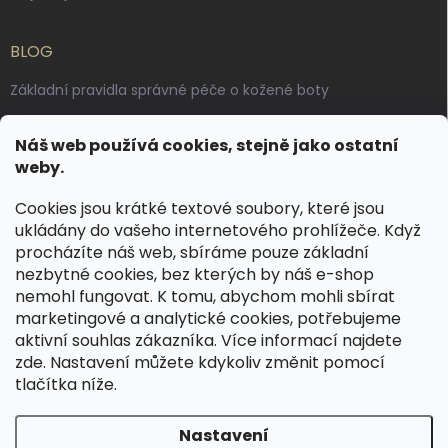
BLOG
Základní pravidla správné péče o kožené boty
Jak pečovat o voskované, anilinové a olejované usně
Náš web používá cookies, stejně jako ostatní
Výroba českých kožených opasků: vůně pravé kůže, dotek
weby.
řemesla
Cookies jsou krátké textové soubory, které jsou
ukládány do vašeho internetového prohlížeče. Když
KONTAKT
procházíte náš web, sbíráme pouze základní
nezbytné cookies, bez kterých by náš e-shop
dotazy
@
spongr.cz
nemohl fungovat. K tomu, abychom mohli sbírat
marketingové a analytické cookies, potřebujeme
+420 776 663 962
aktivní souhlas zákazníka. Více informací najdete
https://www.facebook.com/spongr.cz
zde
. Nastavení můžete kdykoliv změnit pomocí
tlačítka níže.
spongr.cz
Nastavení