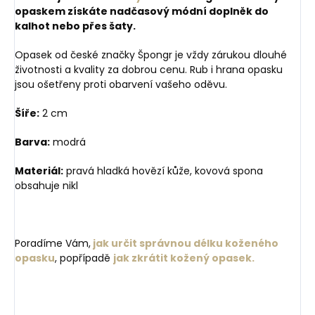
opaskem získáte nadčasový módní doplněk do
kalhot nebo přes šaty.
Opasek od české značky Špongr je vždy zárukou dlouhé
životnosti a kvality za dobrou cenu. Rub i hrana opasku
jsou ošetřeny proti obarvení vašeho oděvu.
Šíře:
2 cm
Barva:
modrá
Materiál:
pravá hladká hovězí kůže, kovová spona
obsahuje nikl
Poradíme Vám,
jak určit správnou délku koženého
opasku
, popřípadě
jak zkrátit kožený opasek.