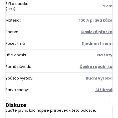
Šířka opasku
2 cm
(cm)
:
Materiál
:
100% pravá kůže
Spona
:
Klasická přezka
Počet trnů
:
S jedním trnem
Užití opasku
:
Na šaty
Země původu
:
Česká republika
Způsob výroby
:
Ruční výroba
Barva spony
:
Stříbrná
Diskuze
Buďte první, kdo napíše příspěvek k této položce.